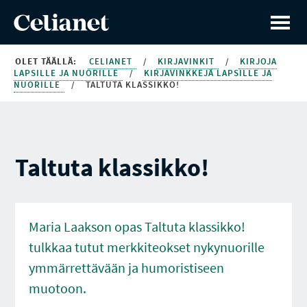
OLET TÄÄLLÄ:
CELIANET
/
KIRJAVINKIT
/
KIRJOJA
LAPSILLE JA NUORILLE
/
KIRJAVINKKEJÄ LAPSILLE JA
NUORILLE
/
TALTUTA KLASSIKKO!
Taltuta klassikko!
Maria Laakson opas Taltuta klassikko!
tulkkaa tutut merkkiteokset nykynuorille
ymmärrettävään ja humoristiseen
muotoon.