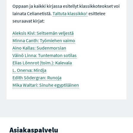
Oppaan ja kaikki kirjassa esitellyt klassikkoteokset voi
lainata Celianetistä.
Taltuta klassikko!
esittelee
seuraavat kirjat:
Aleksis Kivi: Seitsemän veljestä
Minna Canth: Työmiehen vaimo
Aino Kallas: Sudenmorsian
Väinö Linna: Tuntematon sotilas
Elias Lönnrot (toim.): Kalevala
L. Onerva: Mirdja
Edith Södergran: Runoja
Mika Waltari: Sinuhe egyptiläinen
Asiakaspalvelu