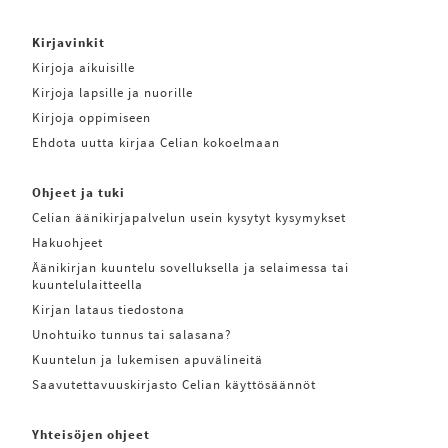
Kirjavinkit
Kirjoja aikuisille
Kirjoja lapsille ja nuorille
Kirjoja oppimiseen
Ehdota uutta kirjaa Celian kokoelmaan
Ohjeet ja tuki
Celian äänikirjapalvelun usein kysytyt kysymykset
Hakuohjeet
Äänikirjan kuuntelu sovelluksella ja selaimessa tai
kuuntelulaitteella
Kirjan lataus tiedostona
Unohtuiko tunnus tai salasana?
Kuuntelun ja lukemisen apuvälineitä
Saavutettavuuskirjasto Celian käyttösäännöt
Yhteisöjen ohjeet