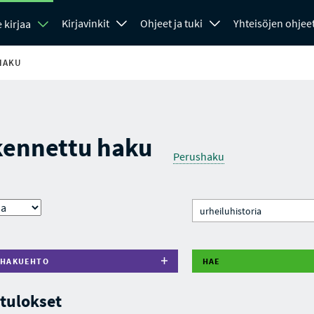
Kirjavinkit
Ohjeet ja tuki
Yhteisöjen ohjee
 kirjaa
HAKU
kennettu haku
Perushaku
 HAKUEHTO
HAE
tulokset