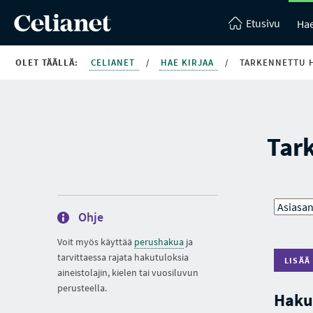
Etusivu
Hae
OLET TÄÄLLÄ:
CELIANET
/
HAE KIRJAA
/
TARKENNETTU 
Tar
Ohje
Voit myös käyttää
perushakua
ja
tarvittaessa rajata hakutuloksia
LISÄÄ
aineistolajin, kielen tai vuosiluvun
perusteella.
Haku