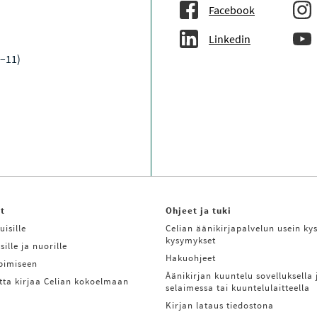
Facebook
Linkedin
9–11)
it
Ohjeet ja tuki
uisille
Celian äänikirjapalvelun usein kys
kysymykset
sille ja nuorille
Hakuohjeet
ppimiseen
Äänikirjan kuuntelu sovelluksella 
tta kirjaa Celian kokoelmaan
selaimessa tai kuuntelulaitteella
Kirjan lataus tiedostona