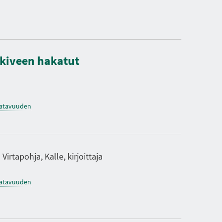
O
K
S
I
A
: kiveen hakatut
saatavuuden
Virtapohja, Kalle, kirjoittaja
saatavuuden