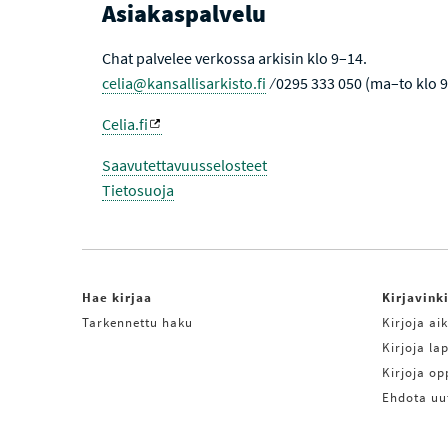
Asiakaspalvelu
Chat palvelee verkossa arkisin klo 9–14.
celia@kansallisarkisto.fi
⁄ 0295 333 050 (ma–to klo 
Celia.fi
Saavutettavuusselosteet
Tietosuoja
Hae kirjaa
Kirjavink
Tarkennettu haku
Kirjoja aik
Kirjoja lap
Kirjoja o
Ehdota uu