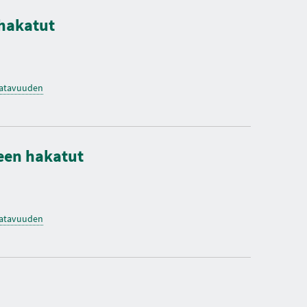
 hakatut
saatavuuden
veen hakatut
saatavuuden