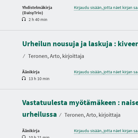
Yhdistelmäkirja
Kirjaudu sisään, jotta näet kirjan 
(DaisyTrio)
2 h 40 min
K
e
Urheilun nousuja ja laskuja : kivee
s
t
o
⁄
Teronen, Arto, kirjoittaja
Äänikirja
Kirjaudu sisään, jotta näet kirjan 
13 h 10 min
K
e
Vastatuulesta myötämäkeen : nais
s
t
urheilussa
o
⁄
Teronen, Arto, kirjoittaja
Äänikirja
Kirjaudu sisään, jotta näet kirjan 
10 h 21 min