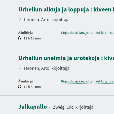
K
e
Urheilun alkuja ja loppuja : kiveen
s
t
o
⁄
Teronen, Arto, kirjoittaja
Äänikirja
Kirjaudu sisään, jotta näet kirjan 
12 h 13 min
K
e
Urheilun unelmia ja urotekoja : ki
s
t
o
⁄
Teronen, Arto, kirjoittaja
Äänikirja
Kirjaudu sisään, jotta näet kirjan 
12 h 58 min
K
e
s
Jalkapallo
t
⁄
Zweig, Eric, kirjoittaja
o