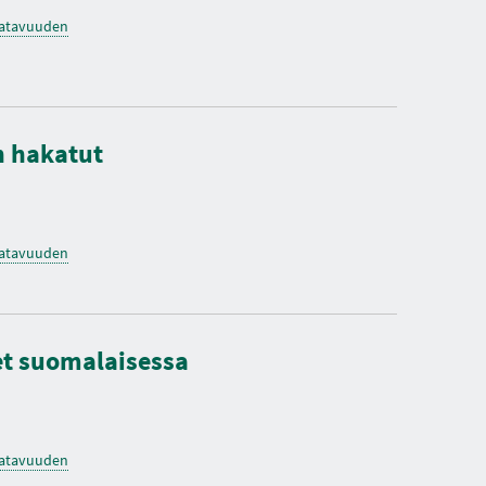
saatavuuden
n hakatut
saatavuuden
et suomalaisessa
saatavuuden