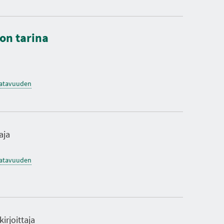
lon tarina
saatavuuden
aja
saatavuuden
irjoittaja