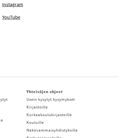
Instagram
YouTube
Yhteisöjen ohjeet
ytyt
Usein kysytyt kysymykset
Kirjastoille
Korkeakoulukirjastoille
ja
Kouluille
Näkövammaisyhdistyksille
Keskussairaaloille