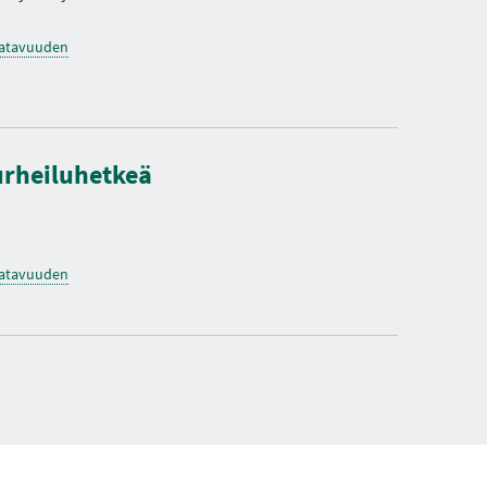
saatavuuden
urheiluhetkeä
saatavuuden