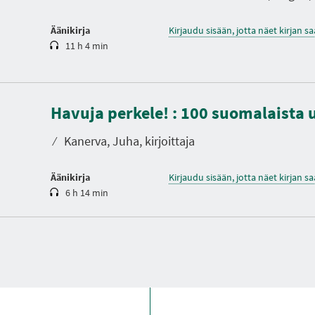
Äänikirja
Kirjaudu sisään, jotta näet kirjan 
11 h 4 min
K
e
Havuja perkele! : 100 suomalaista 
s
t
o
⁄
Kanerva, Juha, kirjoittaja
Äänikirja
Kirjaudu sisään, jotta näet kirjan 
6 h 14 min