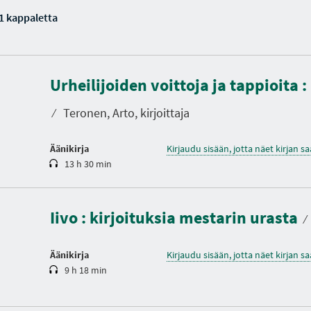
1 kappaletta
K
e
Urheilijoiden voittoja ja tappioita 
s
t
o
⁄
Teronen, Arto, kirjoittaja
Äänikirja
Kirjaudu sisään, jotta näet kirjan 
13 h 30 min
K
e
s
t
Iivo : kirjoituksia mestarin urasta
o
⁄
Äänikirja
Kirjaudu sisään, jotta näet kirjan 
9 h 18 min