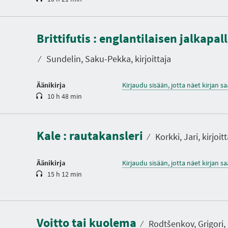
K
e
Brittifutis : englantilaisen jalkapal
s
t
o
⁄
Sundelin, Saku-Pekka, kirjoittaja
Äänikirja
Kirjaudu sisään, jotta näet kirjan 
10 h 48 min
K
e
s
t
Kale : rautakansleri
o
⁄
Korkki, Jari, kirjoitt
Äänikirja
Kirjaudu sisään, jotta näet kirjan 
15 h 12 min
K
e
s
t
Voitto tai kuolema
o
⁄
Rodtšenkov, Grigori, k