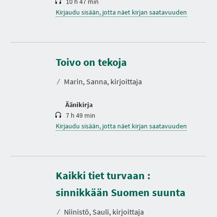
10 h 47 min
Kirjaudu sisään, jotta näet kirjan saatavuuden
K
e
s
Toivo on tekoja
t
o
⁄
Marin, Sanna, kirjoittaja
Äänikirja
7 h 49 min
Kirjaudu sisään, jotta näet kirjan saatavuuden
Kaikki tiet turvaan :
K
e
s
sinnikkään Suomen suunta
t
o
⁄
Niinistö, Sauli, kirjoittaja