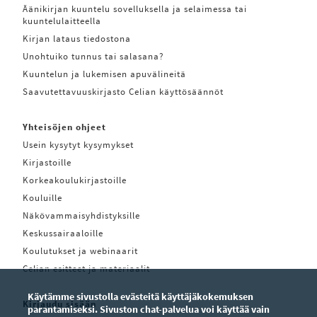
Äänikirjan kuuntelu sovelluksella ja selaimessa tai
kuuntelulaitteella
Kirjan lataus tiedostona
Unohtuiko tunnus tai salasana?
Kuuntelun ja lukemisen apuvälineitä
Saavutettavuuskirjasto Celian käyttösäännöt
Yhteisöjen ohjeet
Usein kysytyt kysymykset
Kirjastoille
Korkeakoulukirjastoille
Kouluille
Näkövammaisyhdistyksille
Keskussairaaloille
Koulutukset ja webinaarit
Celian esitteet ja materiaalit
Käytämme sivustolla evästeitä käyttäjäkokemuksen
Kirjaudu sisään
parantamiseksi. Sivuston chat-palvelua voi käyttää vain