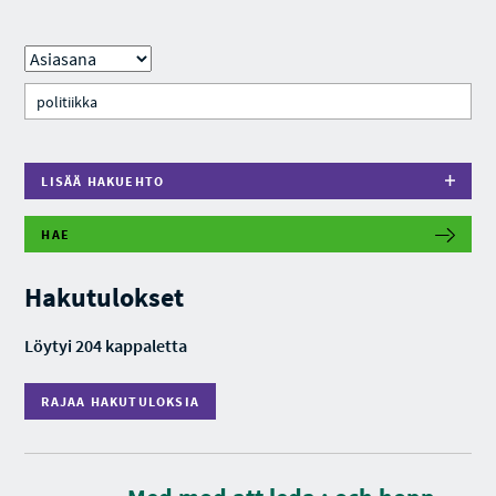
LISÄÄ HAKUEHTO
HAE
R
A
J
Hakutulokset
A
A
H
Löytyi 204 kappaletta
A
K
U
RAJAA HAKUTULOKSIA
T
U
L
O
K
S