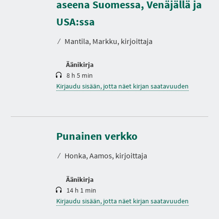
aseena Suomessa, Venäjällä ja
K
e
s
USA:ssa
t
o
⁄
Mantila, Markku, kirjoittaja
Äänikirja
8 h 5 min
Kirjaudu sisään, jotta näet kirjan saatavuuden
K
e
s
Punainen verkko
t
o
⁄
Honka, Aamos, kirjoittaja
Äänikirja
14 h 1 min
Kirjaudu sisään, jotta näet kirjan saatavuuden