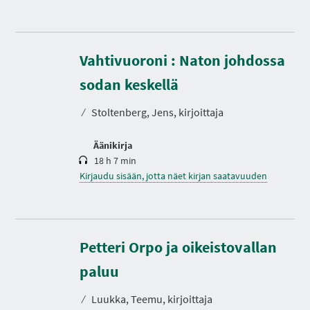
Vahtivuoroni : Naton johdossa
K
e
s
sodan keskellä
t
o
⁄
Stoltenberg, Jens, kirjoittaja
Äänikirja
18 h 7 min
Kirjaudu sisään, jotta näet kirjan saatavuuden
Petteri Orpo ja oikeistovallan
K
e
s
paluu
t
o
⁄
Luukka, Teemu, kirjoittaja