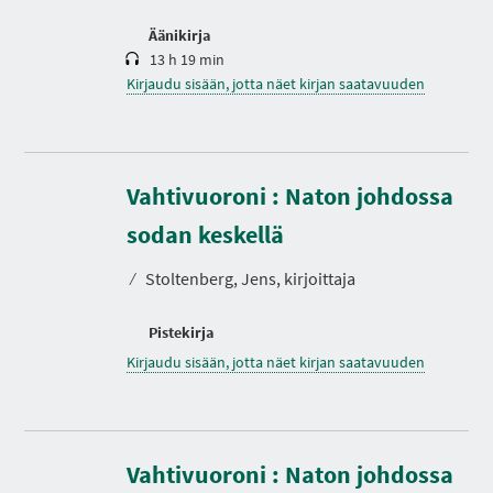
Äänikirja
13 h 19 min
Kirjaudu sisään, jotta näet kirjan saatavuuden
Vahtivuoroni : Naton johdossa
sodan keskellä
⁄
Stoltenberg, Jens, kirjoittaja
Pistekirja
Kirjaudu sisään, jotta näet kirjan saatavuuden
Vahtivuoroni : Naton johdossa