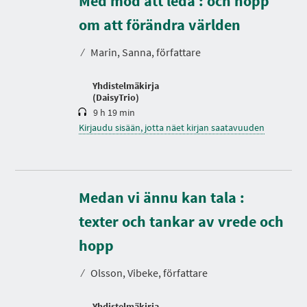
Med mod att leda : och hopp
I
K
A
e
om att förändra världen
s
t
⁄
Marin, Sanna, författare
o
Yhdistelmäkirja
(DaisyTrio)
9 h 19 min
Kirjaudu sisään, jotta näet kirjan saatavuuden
Medan vi ännu kan tala :
texter och tankar av vrede och
K
e
hopp
s
t
⁄
Olsson, Vibeke, författare
o
Yhdistelmäkirja