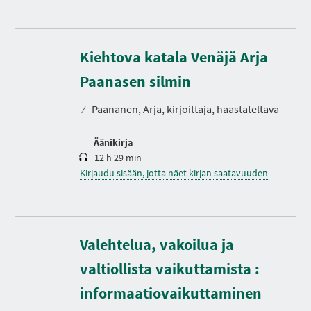
Kiehtova katala Venäjä Arja
K
e
s
Paanasen silmin
t
o
⁄
Paananen, Arja, kirjoittaja, haastateltava
Äänikirja
12 h 29 min
Kirjaudu sisään, jotta näet kirjan saatavuuden
Valehtelua, vakoilua ja
valtiollista vaikuttamista :
informaatiovaikuttaminen