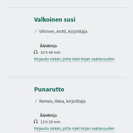
K
e
s
Valkoinen susi
t
o
⁄
Vihinen, Antti, kirjoittaja
Äänikirja
10 h 44 min
Kirjaudu sisään, jotta näet kirjan saatavuuden
K
e
s
Punarutto
t
o
⁄
Remes, Ilkka, kirjoittaja
Äänikirja
13 h 20 min
Kirjaudu sisään, jotta näet kirjan saatavuuden