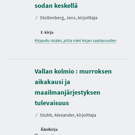
sodan keskellä
⁄
Stoltenberg, Jens, kirjoittaja
E-kirja
Kirjaudu sisään, jotta näet kirjan saatavuuden
Vallan kolmio : murroksen
aikakausi ja
maailmanjärjestyksen
K
e
s
tulevaisuus
t
o
⁄
Stubb, Alexander, kirjoittaja
Äänikirja