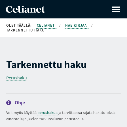
OLET TÄÄLLÄ:
CELIANET
/
HAE KIRJAA
/
TARKENNETTU HAKU
Tarkennettu haku
Perushaku
Ohje
Voit myös käyttää
perushakua
ja tarvittaessa rajata hakutuloksia
aineistolajin, kielen tai vuosiluvun perusteella.