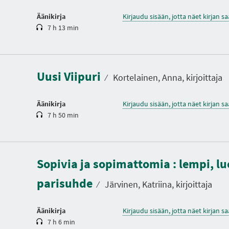
Äänikirja
Kirjaudu sisään, jotta näet kirjan 
7 h 13 min
K
e
s
t
Uusi Viipuri
o
⁄
Kortelainen, Anna, kirjoittaja
Äänikirja
Kirjaudu sisään, jotta näet kirjan 
7 h 50 min
K
e
Sopivia ja sopimattomia : lempi, l
s
t
parisuhde
o
⁄
Järvinen, Katriina, kirjoittaja
Äänikirja
Kirjaudu sisään, jotta näet kirjan 
7 h 6 min
K