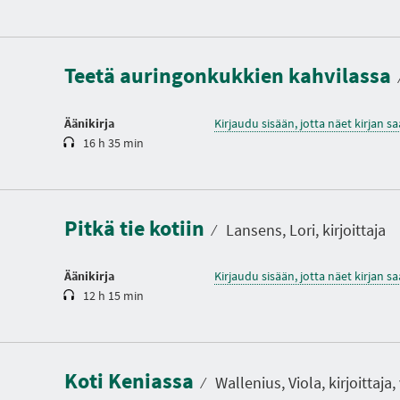
K
e
s
t
Teetä auringonkukkien kahvilassa
o
Äänikirja
Kirjaudu sisään, jotta näet kirjan 
16 h 35 min
K
e
s
t
Pitkä tie kotiin
o
⁄
Lansens, Lori, kirjoittaja
Äänikirja
Kirjaudu sisään, jotta näet kirjan 
12 h 15 min
K
e
s
t
Koti Keniassa
o
⁄
Wallenius, Viola, kirjoittaja