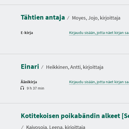
Tähtien antaja
⁄
Moyes, Jojo, kirjoittaja
E-kirja
Kirjaudu sisään, jotta näet kirjan 
K
e
s
t
Einari
o
⁄
Heikkinen, Antti, kirjoittaja
Äänikirja
Kirjaudu sisään, jotta näet kirjan 
9 h 37 min
K
Kotitekoisen poikabändin alkeet [S
e
s
t
⁄
Kaivosoja, Leena, kirjoittaja