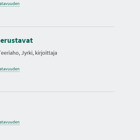
saatavuuden
 perustavat
eeriaho, Jyrki, kirjoittaja
saatavuuden
saatavuuden