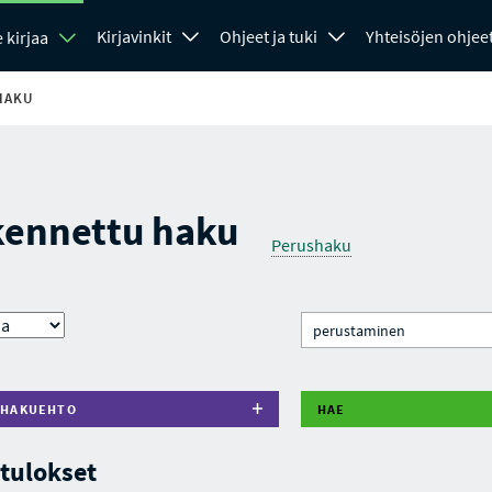
Kirjavinkit
Ohjeet ja tuki
Yhteisöjen ohjee
 kirjaa
HAKU
kennettu haku
Perushaku
 HAKUEHTO
HAE
tulokset