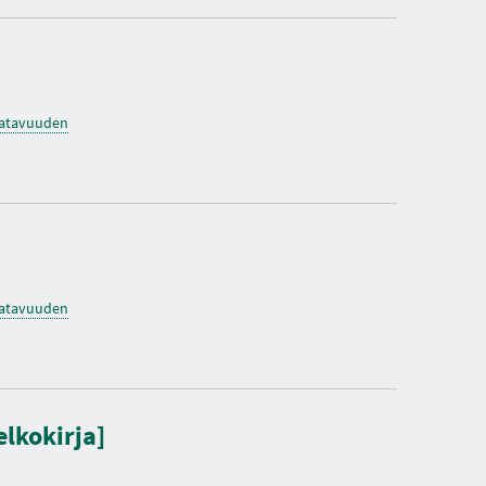
saatavuuden
saatavuuden
elkokirja]