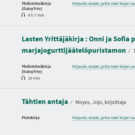
Yhdistelmäkirja
Kirjaudu sisään, jotta näet kirjan 
(DaisyTrio)
4 h 7 min
K
Lasten Yrittäjäkirja : Onni ja Sofia
e
s
marjajogurttijäätelöpuristamon
t
⁄
T
o
Yhdistelmäkirja
Kirjaudu sisään, jotta näet kirjan 
(DaisyTrio)
10 min
Tähtien antaja
⁄
Moyes, Jojo, kirjoittaja
Pistekirja
Kirjaudu sisään, jotta näet kirjan 