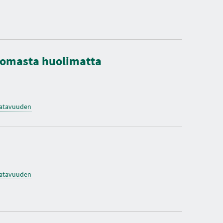
O
K
S
I
A
oomasta huolimatta
saatavuuden
saatavuuden