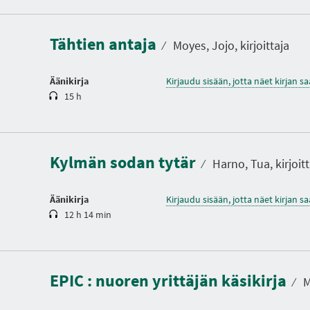
e
s
t
Tähtien antaja
o
⁄
Moyes, Jojo, kirjoittaja
Äänikirja
Kirjaudu sisään, jotta näet kirjan 
15 h
K
e
s
t
Kylmän sodan tytär
o
⁄
Harno, Tua, kirjoitt
Äänikirja
Kirjaudu sisään, jotta näet kirjan 
12 h 14 min
K
e
s
EPIC : nuoren yrittäjän käsikirja
t
⁄
M
o