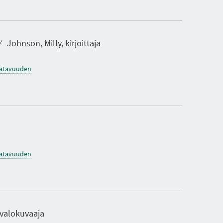
⁄
Johnson, Milly, kirjoittaja
saatavuuden
saatavuuden
, valokuvaaja