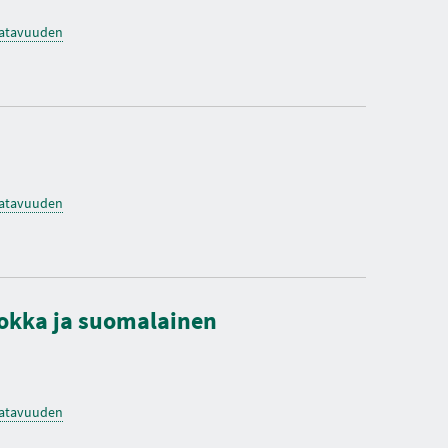
saatavuuden
saatavuuden
uokka ja suomalainen
saatavuuden