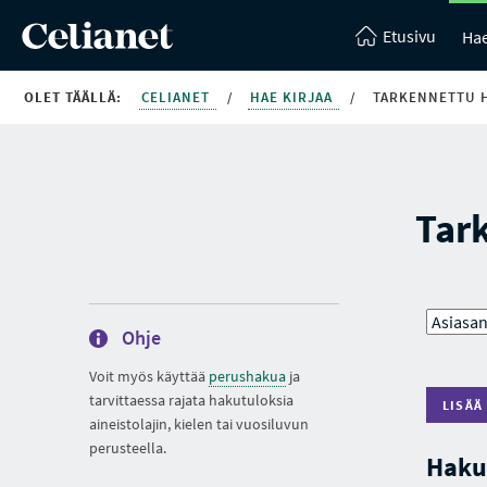
Etusivu
Hae
OLET TÄÄLLÄ:
CELIANET
/
HAE KIRJAA
/
TARKENNETTU 
Tar
Ohje
Voit myös käyttää
perushakua
ja
tarvittaessa rajata hakutuloksia
LISÄÄ
aineistolajin, kielen tai vuosiluvun
perusteella.
Haku