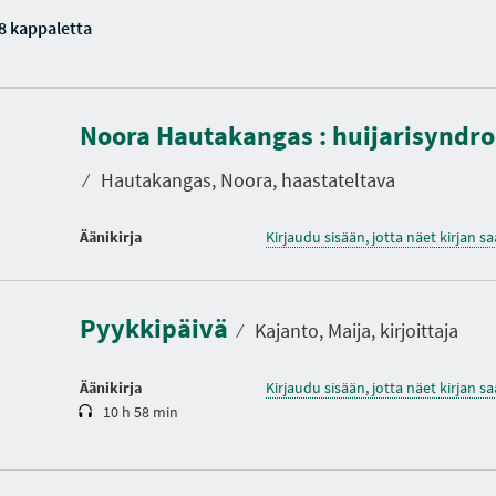
8 kappaletta
Noora Hautakangas : huijarisyndr
⁄
Hautakangas, Noora, haastateltava
Äänikirja
Kirjaudu sisään, jotta näet kirjan 
K
e
s
t
Pyykkipäivä
o
⁄
Kajanto, Maija, kirjoittaja
Äänikirja
Kirjaudu sisään, jotta näet kirjan 
10 h 58 min
K
e
s
t