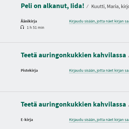
Peli on alkanut, Iida!
o
⁄
Kuutti, Maria, kirj
Äänikirja
Kirjaudu sisään, jotta näet kirjan 
1 h 51 min
Teetä auringonkukkien kahvilassa
Pistekirja
Kirjaudu sisään, jotta näet kirjan 
Teetä auringonkukkien kahvilassa
E-kirja
Kirjaudu sisään, jotta näet kirjan 