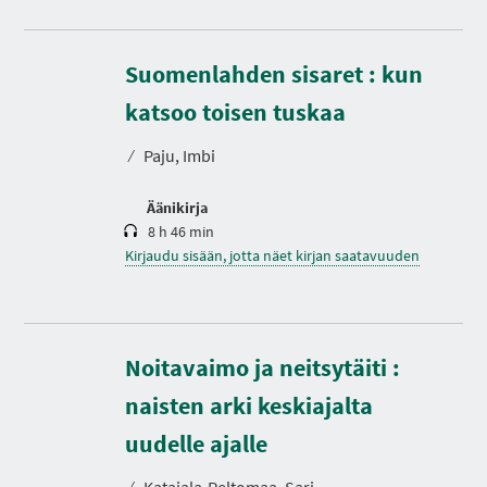
Suomenlahden sisaret : kun
K
e
s
katsoo toisen tuskaa
t
o
⁄
Paju, Imbi
Äänikirja
8 h 46 min
Kirjaudu sisään, jotta näet kirjan saatavuuden
Noitavaimo ja neitsytäiti :
naisten arki keskiajalta
K
e
s
uudelle ajalle
t
o
⁄
Katajala-Peltomaa, Sari