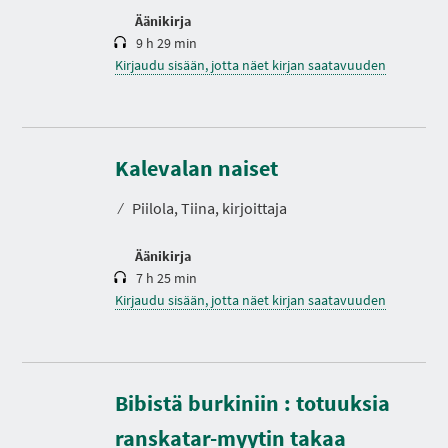
Äänikirja
9 h 29 min
Kirjaudu sisään, jotta näet kirjan saatavuuden
K
e
s
Kalevalan naiset
t
o
⁄
Piilola, Tiina, kirjoittaja
Äänikirja
7 h 25 min
Kirjaudu sisään, jotta näet kirjan saatavuuden
Bibistä burkiniin : totuuksia
K
e
s
ranskatar-myytin takaa