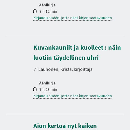
Äänikirja
7 h 12 min
Kirjaudu sisään, jotta näet kirjan saatavuuden
Kuvankauniit ja kuolleet : näin
K
e
s
luotiin täydellinen uhri
t
o
⁄
Launonen, Krista, kirjoittaja
Äänikirja
7 h 23 min
Kirjaudu sisään, jotta näet kirjan saatavuuden
K
e
s
Aion kertoa nyt kaiken
t