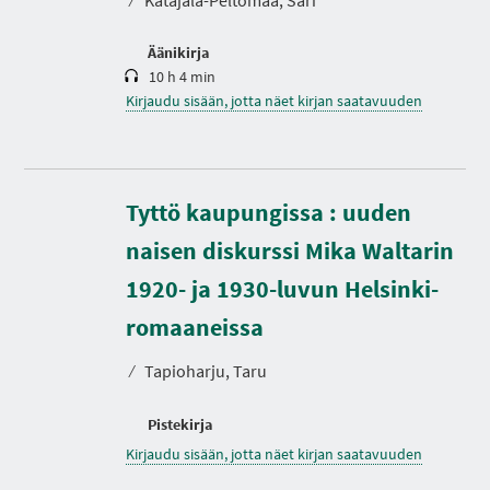
Äänikirja
10 h 4 min
Kirjaudu sisään, jotta näet kirjan saatavuuden
Tyttö kaupungissa : uuden
naisen diskurssi Mika Waltarin
1920- ja 1930-luvun Helsinki-
romaaneissa
⁄
Tapioharju, Taru
Pistekirja
Kirjaudu sisään, jotta näet kirjan saatavuuden