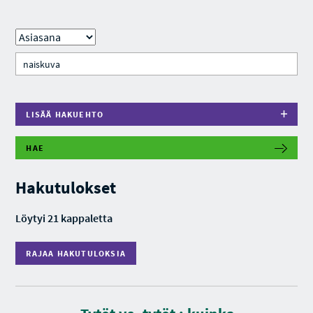
LISÄÄ HAKUEHTO
HAE
R
A
J
Hakutulokset
A
A
H
Löytyi 21 kappaletta
A
K
U
RAJAA HAKUTULOKSIA
T
U
L
O
K
S