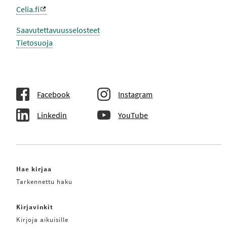
O
Celia.fi
K
S
I
Saavutettavuusselosteet
S
Tietosuoja
S
A
Facebook
Instagram
Linkedin
YouTube
Hae kirjaa
Tarkennettu haku
Kirjavinkit
Kirjoja aikuisille