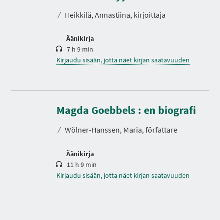
t
o
⁄
Heikkilä, Annastiina, kirjoittaja
Äänikirja
7 h 9 min
Kirjaudu sisään, jotta näet kirjan saatavuuden
K
e
s
Magda Goebbels : en biografi
t
o
⁄
Wölner-Hanssen, Maria, författare
Äänikirja
11 h 9 min
Kirjaudu sisään, jotta näet kirjan saatavuuden