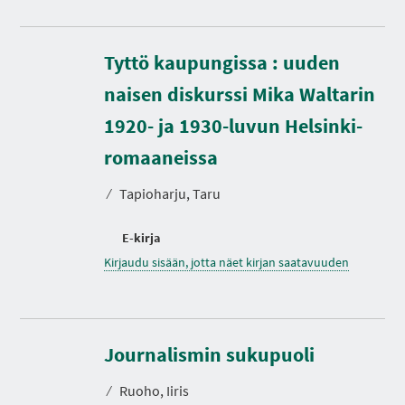
Tyttö kaupungissa : uuden
naisen diskurssi Mika Waltarin
1920- ja 1930-luvun Helsinki-
romaaneissa
⁄
Tapioharju, Taru
E-kirja
Kirjaudu sisään, jotta näet kirjan saatavuuden
K
e
Journalismin sukupuoli
s
t
⁄
Ruoho, Iiris
o