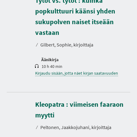
Tytöt vs. tytöt : kuinka
I
A
popkulttuuri käänsi yhden
sukupolven naiset itseään
K
e
s
vastaan
t
o
⁄
Gilbert, Sophie, kirjoittaja
Äänikirja
10 h 40 min
Kirjaudu sisään, jotta näet kirjan saatavuuden
Kleopatra : viimeisen faaraon
K
e
s
myytti
t
o
⁄
Peltonen, Jaakkojuhani, kirjoittaja