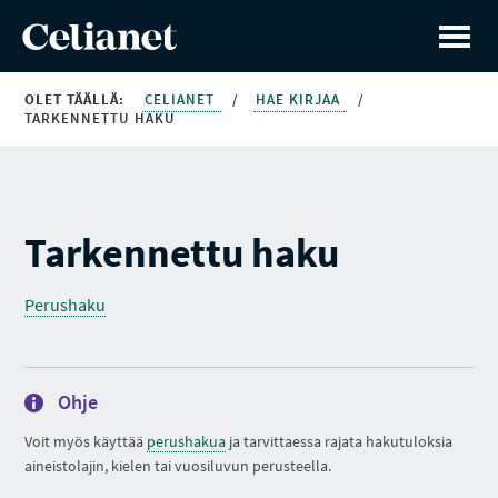
OLET TÄÄLLÄ:
CELIANET
/
HAE KIRJAA
/
TARKENNETTU HAKU
Tarkennettu haku
Perushaku
Ohje
Voit myös käyttää
perushakua
ja tarvittaessa rajata hakutuloksia
aineistolajin, kielen tai vuosiluvun perusteella.