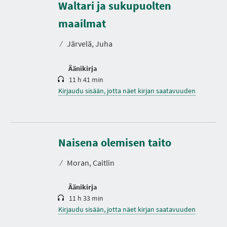
Waltari ja sukupuolten
K
e
s
maailmat
t
o
⁄
Järvelä, Juha
Äänikirja
11 h 41 min
Kirjaudu sisään, jotta näet kirjan saatavuuden
K
e
s
Naisena olemisen taito
t
o
⁄
Moran, Caitlin
Äänikirja
11 h 33 min
Kirjaudu sisään, jotta näet kirjan saatavuuden