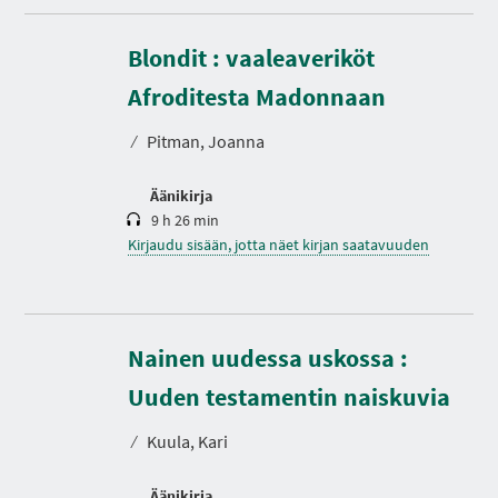
Blondit : vaaleaveriköt
K
e
s
Afroditesta Madonnaan
t
o
⁄
Pitman, Joanna
Äänikirja
9 h 26 min
Kirjaudu sisään, jotta näet kirjan saatavuuden
Nainen uudessa uskossa :
K
e
s
Uuden testamentin naiskuvia
t
o
⁄
Kuula, Kari
S
S
S
Äänikirja