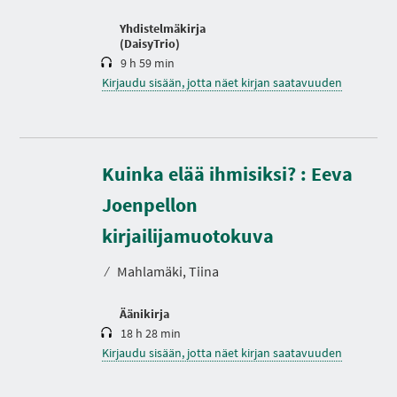
Yhdistelmäkirja
(DaisyTrio)
9 h 59 min
Kirjaudu sisään, jotta näet kirjan saatavuuden
Kuinka elää ihmisiksi? : Eeva
Joenpellon
K
e
s
kirjailijamuotokuva
t
o
⁄
Mahlamäki, Tiina
Äänikirja
18 h 28 min
Kirjaudu sisään, jotta näet kirjan saatavuuden