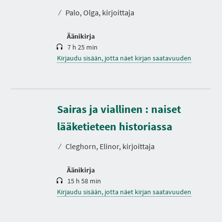
o
⁄
Palo, Olga, kirjoittaja
Äänikirja
7 h 25 min
Kirjaudu sisään, jotta näet kirjan saatavuuden
Sairas ja viallinen : naiset
K
e
s
lääketieteen historiassa
t
o
⁄
Cleghorn, Elinor, kirjoittaja
Äänikirja
15 h 58 min
Kirjaudu sisään, jotta näet kirjan saatavuuden