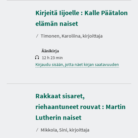
Kirjeitä Iijoelle : Kalle Päätalon
K
e
s
elämän naiset
t
o
⁄
Timonen, Karoliina, kirjoittaja
Äänikirja
12 h 23 min
Kirjaudu sisään, jotta näet kirjan saatavuuden
Rakkaat sisaret,
riehaantuneet rouvat : Martin
K
e
s
Lutherin naiset
t
o
⁄
Mikkola, Sini, kirjoittaja