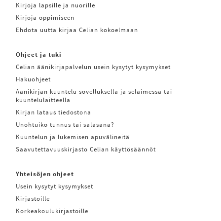
Kirjoja lapsille ja nuorille
Kirjoja oppimiseen
Ehdota uutta kirjaa Celian kokoelmaan
Ohjeet ja tuki
Celian äänikirjapalvelun usein kysytyt kysymykset
Hakuohjeet
Äänikirjan kuuntelu sovelluksella ja selaimessa tai
kuuntelulaitteella
Kirjan lataus tiedostona
Unohtuiko tunnus tai salasana?
Kuuntelun ja lukemisen apuvälineitä
Saavutettavuuskirjasto Celian käyttösäännöt
Yhteisöjen ohjeet
Usein kysytyt kysymykset
Kirjastoille
Korkeakoulukirjastoille