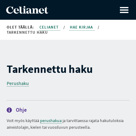
OLET TÄÄLLÄ:
CELIANET
/
HAE KIRJAA
/
TARKENNETTU HAKU
Tarkennettu haku
Perushaku
Ohje
Voit myös käyttää
perushakua
ja tarvittaessa rajata hakutuloksia
aineistolajin, kielen tai vuosiluvun perusteella.