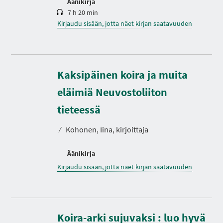
Äänikirja
7 h 20 min
Kirjaudu sisään, jotta näet kirjan saatavuuden
Kaksipäinen koira ja muita
eläimiä Neuvostoliiton
tieteessä
⁄
Kohonen, Iina, kirjoittaja
Äänikirja
Kirjaudu sisään, jotta näet kirjan saatavuuden
Koira-arki sujuvaksi : luo hyvä