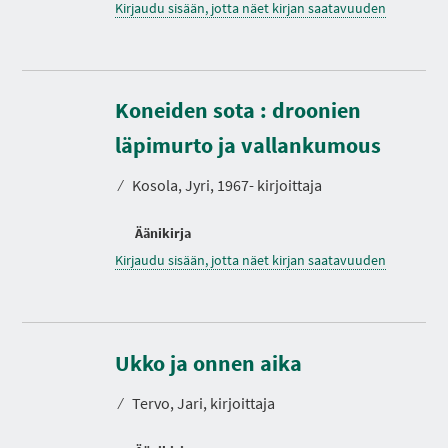
Kirjaudu sisään, jotta näet kirjan saatavuuden
Koneiden sota : droonien
läpimurto ja vallankumous
⁄
Kosola, Jyri, 1967- kirjoittaja
Äänikirja
Kirjaudu sisään, jotta näet kirjan saatavuuden
K
e
s
Ukko ja onnen aika
t
o
⁄
Tervo, Jari, kirjoittaja