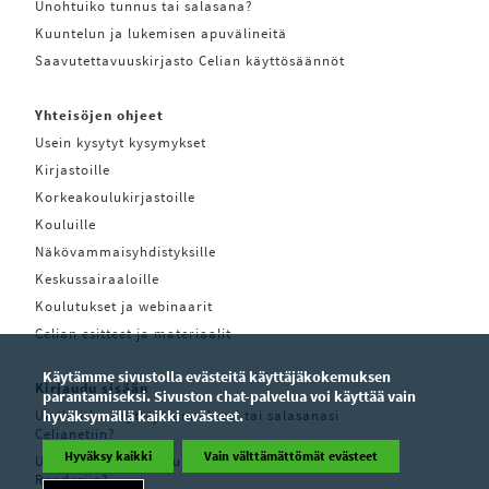
Unohtuiko tunnus tai salasana?
Kuuntelun ja lukemisen apuvälineitä
Saavutettavuuskirjasto Celian käyttösäännöt
Yhteisöjen ohjeet
Usein kysytyt kysymykset
Kirjastoille
Korkeakoulukirjastoille
Kouluille
Näkövammaisyhdistyksille
Keskussairaaloille
Koulutukset ja webinaarit
Celian esitteet ja materiaalit
Käytämme sivustolla evästeitä käyttäjäkokemuksen
Kirjaudu sisään
parantamiseksi. Sivuston chat-palvelua voi käyttää vain
Unohditko käyttäjätunnuksesi tai salasanasi
hyväksymällä kaikki evästeet.
Celianetiin?
Hyväksy kaikki
Vain välttämättömät evästeet
Unohditko käyttäjätunnuksesi tai salasanasi Pratsam
Readeriin?