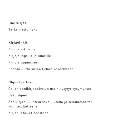
Hae kirjaa
Tarkennettu haku
Kirjavinkit
Kirjoja aikuisille
Kirjoja lapsille ja nuorille
Kirjoja oppimiseen
Ehdota uutta kirjaa Celian kokoelmaan
Ohjeet ja tuki
Celian äänikirjapalvelun usein kysytyt kysymykset
Hakuohjeet
Äänikirjan kuuntelu sovelluksella ja selaimessa tai
kuuntelulaitteella
Kirjan lataus tiedostona