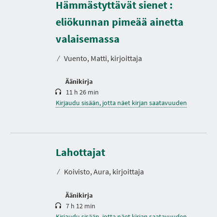
Hämmästyttävät sienet :
eliökunnan pimeää ainetta
K
e
s
valaisemassa
t
o
⁄
Vuento, Matti, kirjoittaja
Äänikirja
11 h 26 min
Kirjaudu sisään, jotta näet kirjan saatavuuden
K
e
s
Lahottajat
t
o
⁄
Koivisto, Aura, kirjoittaja
Äänikirja
7 h 12 min
Kirjaudu sisään, jotta näet kirjan saatavuuden