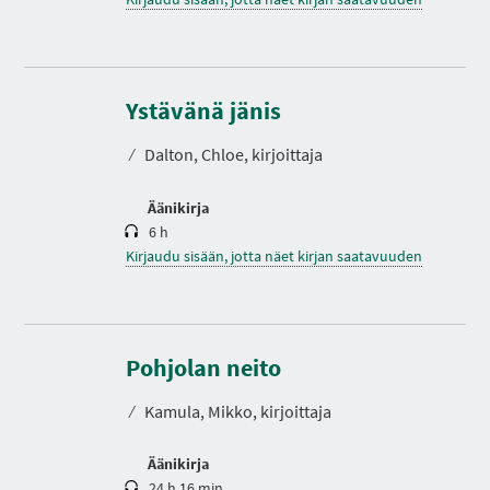
K
e
s
Ystävänä jänis
t
o
⁄
Dalton, Chloe, kirjoittaja
Äänikirja
6 h
Kirjaudu sisään, jotta näet kirjan saatavuuden
K
e
s
Pohjolan neito
t
o
⁄
Kamula, Mikko, kirjoittaja
Äänikirja
24 h 16 min