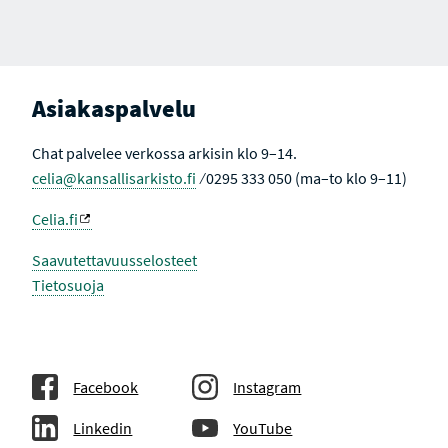
S
A
A
A
A
A
A
I
A
V
K
U
T
L
I
L
I
E
V
Asiakaspalvelu
H
I
A
N
K
E
Chat palvelee verkossa arkisin klo 9–14.
U
N
T
celia@kansallisarkisto.fi
⁄ 0295 333 050 (ma–to klo 9–11)
U
L
O
Celia.fi
K
S
I
Saavutettavuusselosteet
S
Tietosuoja
S
A
Facebook
Instagram
Linkedin
YouTube