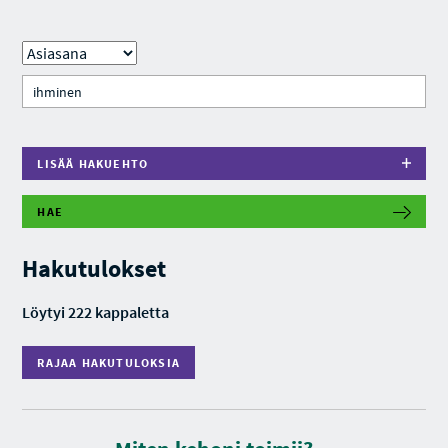
LISÄÄ HAKUEHTO
HAE
R
A
J
Hakutulokset
A
A
H
Löytyi 222 kappaletta
A
K
U
RAJAA HAKUTULOKSIA
T
U
L
O
K
K
S
e