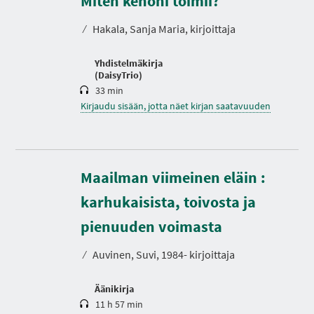
Miten kehoni toimii?
I
s
A
t
⁄
Hakala, Sanja Maria, kirjoittaja
o
Yhdistelmäkirja
(DaisyTrio)
33 min
Kirjaudu sisään, jotta näet kirjan saatavuuden
Maailman viimeinen eläin :
karhukaisista, toivosta ja
K
e
s
pienuuden voimasta
t
o
⁄
Auvinen, Suvi, 1984- kirjoittaja
Äänikirja
11 h 57 min