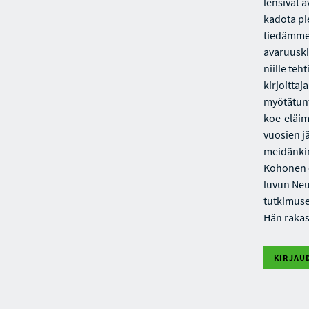
lensivät 
kadota pie
tiedämme. 
avaruuskil
niille teh
kirjoittaj
myötätunt
koe-eläim
vuosien j
meidänkin
Kohonen o
luvun Neu
tutkimuset
Hän rakas
KIRJAU