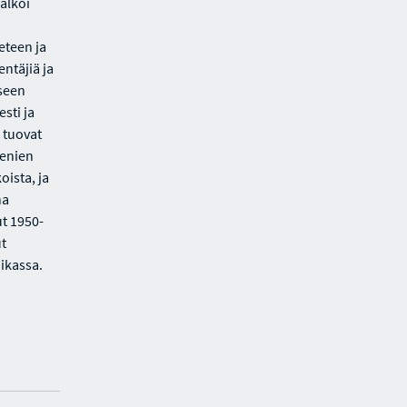
alkoi
ieteen ja
ntäjiä ja
kseen
sti ja
 tuovat
menien
oista, ja
na
ut 1950-
ut
iikassa.