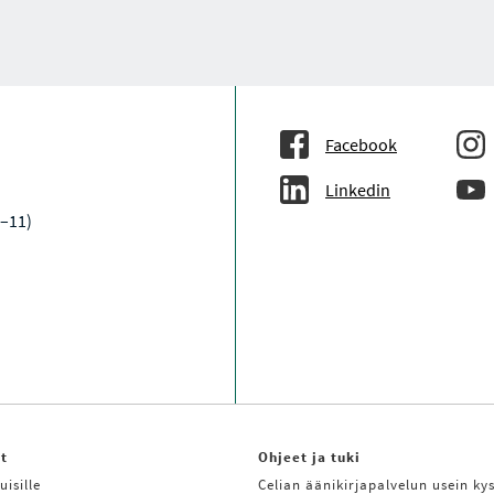
Facebook
Linkedin
9–11)
it
Ohjeet ja tuki
uisille
Celian äänikirjapalvelun usein kys