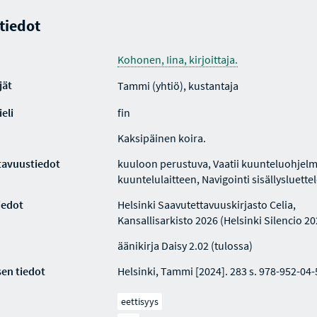
 tiedot
Kohonen, Iina, kirjoittaja.
jät
Tammi (yhtiö), kustantaja
eli
fin
Kaksipäinen koira.
tavuustiedot
kuuloon perustuva, Vaatii kuunteluohjelm
kuuntelulaitteen, Navigointi sisällysluette
iedot
Helsinki Saavutettavuuskirjasto Celia,
Kansallisarkisto 2026 (Helsinki Silencio 20
äänikirja Daisy 2.02 (tulossa)
en tiedot
Helsinki, Tammi [2024]. 283 s. 978-952-04-
eettisyys