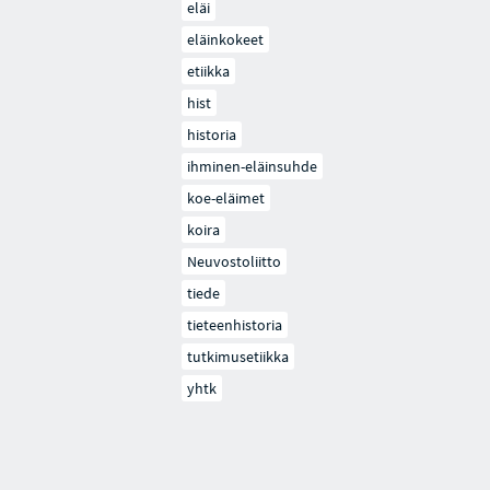
eläi
eläinkokeet
etiikka
hist
historia
ihminen-eläinsuhde
koe-eläimet
koira
Neuvostoliitto
tiede
tieteenhistoria
tutkimusetiikka
yhtk