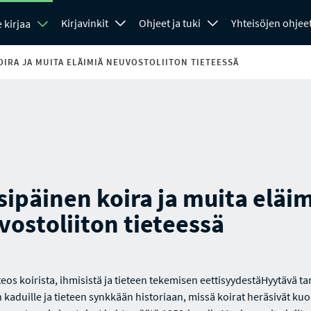
Kirjavinkit
Ohjeet ja tuki
Yhteisöjen ohjee
 kirjaa
OIRA JA MUITA ELÄIMIÄ NEUVOSTOLIITON TIETEESSÄ
ipäinen koira ja muita eläi
ostoliiton tieteessä
eos koirista, ihmisistä ja tieteen tekemisen eettisyydestäHyytävä tar
kaduille ja tieteen synkkään historiaan, missä koirat heräsivät kuol