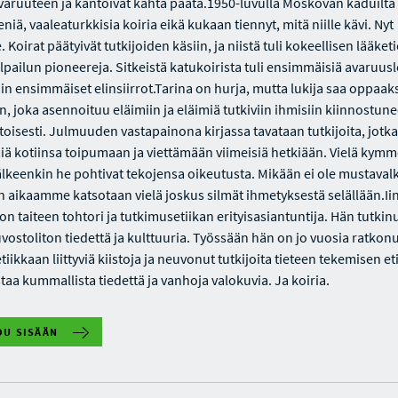
avaruuteen ja kantoivat kahta päätä.1950-luvulla Moskovan kaduilta 
niä, vaaleaturkkisia koiria eikä kukaan tiennyt, mitä niille kävi. Nyt
Koirat päätyivät tutkijoiden käsiin, ja niistä tuli kokeellisen lääket
pailun pioneereja. Sitkeistä katukoirista tuli ensimmäisiä avaruusle
tiin ensimmäiset elinsiirrot.Tarina on hurja, mutta lukija saa oppaa
an, joka asennoituu eläimiin ja eläimiä tutkiviin ihmisiin kiinnostunee
oisesti. Julmuuden vastapainona kirjassa tavataan tutkijoita, jotka
iä kotiinsa toipumaan ja viettämään viimeisiä hetkiään. Vielä kym
älkeenkin he pohtivat tekojensa oikeutusta. Mikään ei ole mustavalk
 aikaamme katsotaan vielä joskus silmät ihmetyksestä selällään.Ii
n taiteen tohtori ja tutkimusetiikan erityisasiantuntija. Hän tutkin
vostoliton tiedettä ja kulttuuria. Työssään hän on jo vuosia ratkon
iikkaan liittyviä kiistoja ja neuvonut tutkijoita tieteen tekemisen et
taa kummallista tiedettä ja vanhoja valokuvia. Ja koiria.
DU SISÄÄN