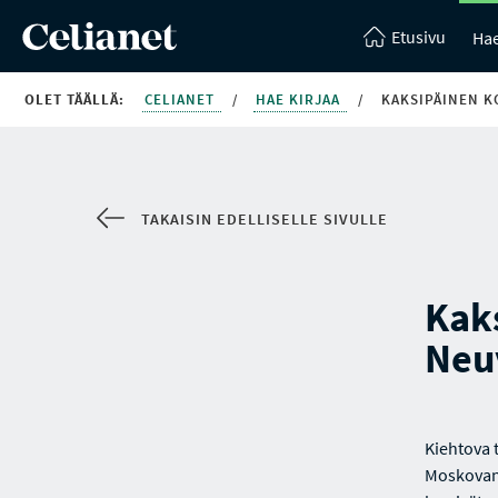
Etusivu
Hae
OLET TÄÄLLÄ:
CELIANET
/
HAE KIRJAA
/
KAKSIPÄINEN K
TAKAISIN EDELLISELLE SIVULLE
Kaks
Neuv
Kiehtova t
Moskovan 