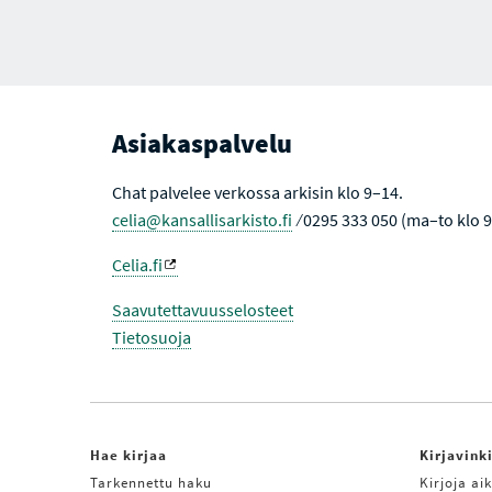
Asiakaspalvelu
Chat palvelee verkossa arkisin klo 9–14.
celia@kansallisarkisto.fi
⁄ 0295 333 050 (ma–to klo 
Celia.fi
Saavutettavuusselosteet
Tietosuoja
Hae kirjaa
Kirjavink
Tarkennettu haku
Kirjoja aik