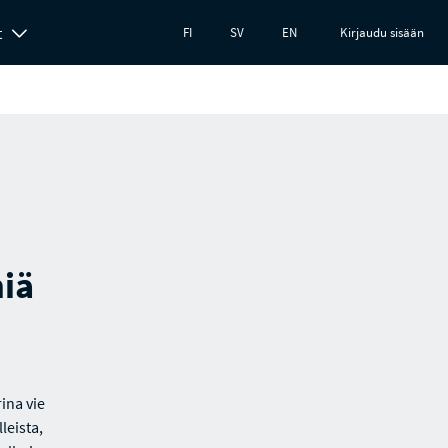
t
FI
SV
EN
Kirjaudu sisään
miä
ina vie
leista,