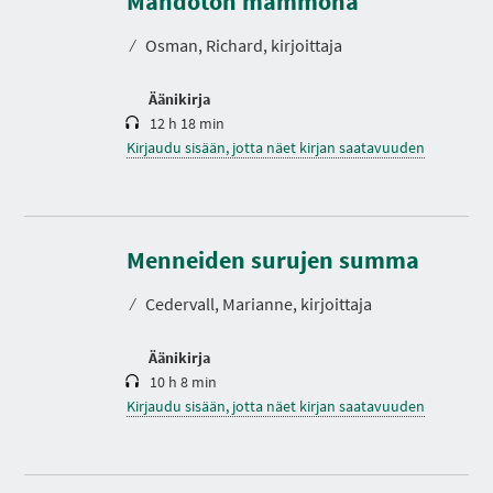
Mahdoton mammona
I
t
A
o
⁄
Osman, Richard, kirjoittaja
Äänikirja
12 h 18 min
Kirjaudu sisään, jotta näet kirjan saatavuuden
K
e
s
Menneiden surujen summa
t
o
⁄
Cedervall, Marianne, kirjoittaja
Äänikirja
10 h 8 min
Kirjaudu sisään, jotta näet kirjan saatavuuden
K