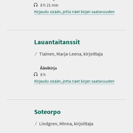
8 h 21 min
Kirjaudu sisään, jotta näet kirjan saatavuuden
K
e
s
Lauantaitanssit
t
o
⁄
Tiainen, Marja-Leena, kirjoittaja
Äänikirja
8 h
Kirjaudu sisään, jotta näet kirjan saatavuuden
K
e
s
Soteorpo
t
o
⁄
Lindgren, Minna, kirjoittaja