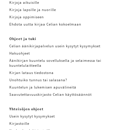
Kirjoja aikuisille
Kirjoja lapsille ja nuorille
Kirjoja oppimiseen
Ehdota uutta kirjaa Celian kokoelmaan
Ohjeet ja tuki
Celian äänikirjapalvelun usein kysytyt kysymykset
Hakuohjeet
Äänikirjan kuuntelu sovelluksella ja selaimessa tai
kuuntelulaitteella
Kirjan lataus tiedostona
Unohtuiko tunnus tai salasana?
Kuuntelun ja lukemisen apuvälineitä
Saavutettavuuskirjasto Celian käyttösäännöt
Yhteisöjen ohjeet
Usein kysytyt kysymykset
Kirjastoille