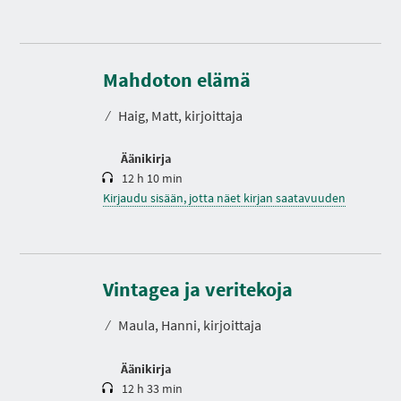
K
e
s
Mahdoton elämä
t
o
⁄
Haig, Matt, kirjoittaja
Äänikirja
12 h 10 min
Kirjaudu sisään, jotta näet kirjan saatavuuden
K
e
s
Vintagea ja veritekoja
t
o
⁄
Maula, Hanni, kirjoittaja
Äänikirja
12 h 33 min