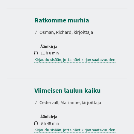
K
e
s
Ratkomme murhia
t
o
⁄
Osman, Richard, kirjoittaja
Äänikirja
11 h 8 min
Kirjaudu sisään, jotta näet kirjan saatavuuden
K
e
s
Viimeisen laulun kaiku
t
o
⁄
Cedervall, Marianne, kirjoittaja
Äänikirja
9 h 49 min
Kirjaudu sisään, jotta näet kirjan saatavuuden