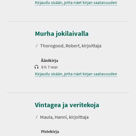
Kirjaudu sisään, jotta näet kirjan saatavuuden
K
e
s
Murha jokilaivalla
t
o
⁄
Thorogood, Robert, kirjoittaja
Äänikirja
9 h 7 min
Kirjaudu sisään, jotta näet kirjan saatavuuden
Vintagea ja veritekoja
⁄
Maula, Hanni, kirjoittaja
Pistekirja