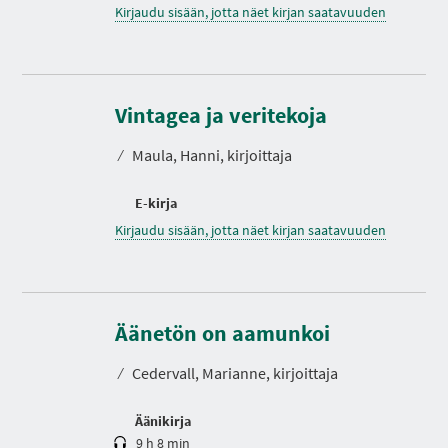
Kirjaudu sisään, jotta näet kirjan saatavuuden
Vintagea ja veritekoja
⁄
Maula, Hanni, kirjoittaja
E-kirja
Kirjaudu sisään, jotta näet kirjan saatavuuden
K
e
s
Äänetön on aamunkoi
t
o
⁄
Cedervall, Marianne, kirjoittaja
Äänikirja
9 h 8 min