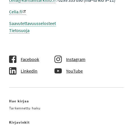
celia@kansallisarkisto.fi
⁄ 0295 333 050 (ma–to klo 9–11)
U
L
O
Celia.fi
K
S
I
Saavutettavuusselosteet
S
Tietosuoja
S
A
Facebook
Instagram
Linkedin
YouTube
Hae kirjaa
Tarkennettu haku
Kirjavinkit