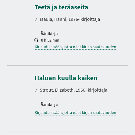
e
s
Teetä ja teräaseita
t
o
⁄
Maula, Hanni, 1976- kirjoittaja
Äänikirja
8 h 52 min
Kirjaudu sisään, jotta näet kirjan saatavuuden
Haluan kuulla kaiken
⁄
Strout, Elizabeth, 1956- kirjoittaja
Äänikirja
Kirjaudu sisään, jotta näet kirjan saatavuuden