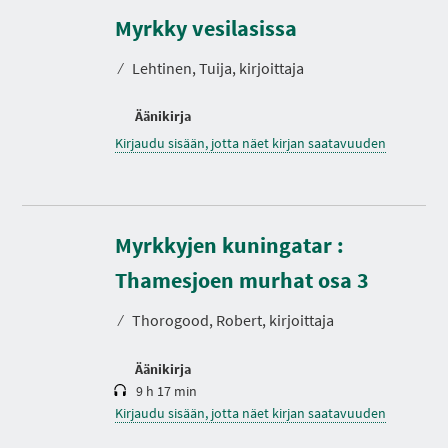
Myrkky vesilasissa
⁄
Lehtinen, Tuija, kirjoittaja
Äänikirja
Kirjaudu sisään, jotta näet kirjan saatavuuden
Myrkkyjen kuningatar :
K
e
s
Thamesjoen murhat osa 3
t
o
⁄
Thorogood, Robert, kirjoittaja
Äänikirja
9 h 17 min
Kirjaudu sisään, jotta näet kirjan saatavuuden