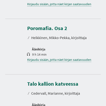
Kirjaudu sisään, jotta näet kirjan saatavuuden
K
e
s
Poromafia. Osa 2
t
o
⁄
Heikkinen, Mikko-Pekka, kirjoittaja
Äänikirja
9 h 14 min
Kirjaudu sisään, jotta näet kirjan saatavuuden
K
e
s
Talo kallion katveessa
t
o
⁄
Cedervall, Marianne, kirjoittaja
Äänikirja