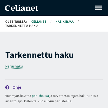
OLET TÄÄLLÄ:
CELIANET
/
HAE KIRJAA
/
TARKENNETTU HAKU
Tarkennettu haku
Perushaku
Ohje
Voit myös käyttää
perushakua
ja tarvittaessa rajata hakutuloksia
aineistolajin, kielen tai vuosiluvun perusteella.