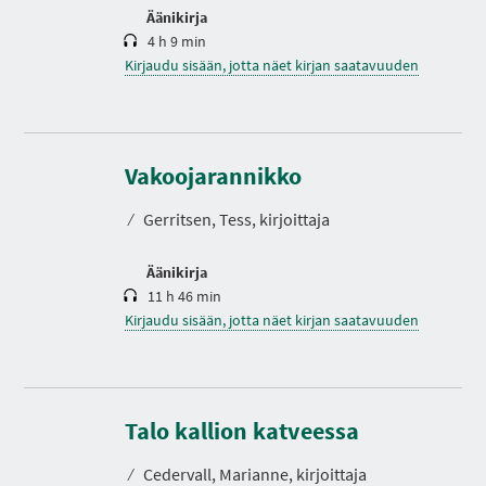
Äänikirja
4 h 9 min
Kirjaudu sisään, jotta näet kirjan saatavuuden
K
e
s
Vakoojarannikko
t
o
⁄
Gerritsen, Tess, kirjoittaja
Äänikirja
11 h 46 min
Kirjaudu sisään, jotta näet kirjan saatavuuden
Talo kallion katveessa
⁄
Cedervall, Marianne, kirjoittaja