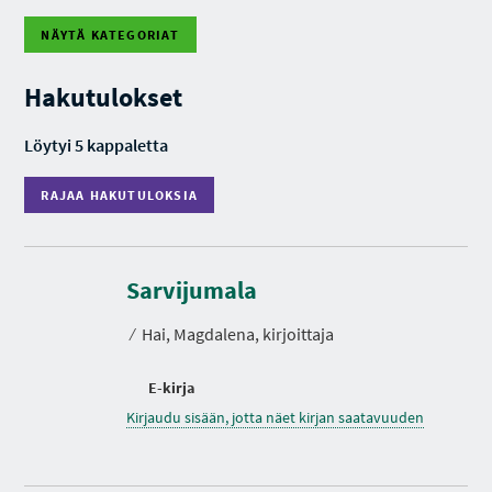
NÄYTÄ KATEGORIAT
R
A
J
Hakutulokset
A
A
H
Löytyi 5 kappaletta
A
K
U
RAJAA HAKUTULOKSIA
T
U
L
O
K
S
Sarvijumala
I
A
⁄
Hai, Magdalena, kirjoittaja
E-kirja
Kirjaudu sisään, jotta näet kirjan saatavuuden