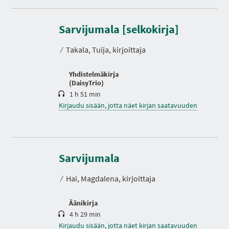
K
e
Sarvijumala [selkokirja]
s
t
⁄
Takala, Tuija, kirjoittaja
o
Yhdistelmäkirja
(DaisyTrio)
1 h 51 min
Kirjaudu sisään, jotta näet kirjan saatavuuden
K
e
s
Sarvijumala
t
o
⁄
Hai, Magdalena, kirjoittaja
Äänikirja
4 h 29 min
Kirjaudu sisään, jotta näet kirjan saatavuuden