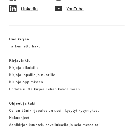
Linkedin
YouTube
Hae kirjaa
Tarkennettu haku
Kirjavinkit
Kirjoja aikuisille
Kirjoja lapsille ja nuorille
Kirjoja oppimiseen
Ehdota uutta kirjaa Celian kokoelmaan
Ohjeet ja tuki
Celian äänikirjapalvelun usein kysytyt kysymykset
Hakuohjeet
Äänikirjan kuuntelu sovelluksella ja selaimessa tai