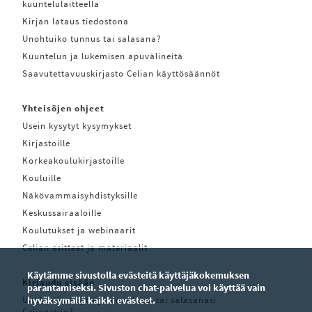
kuuntelulaitteella
Kirjan lataus tiedostona
Unohtuiko tunnus tai salasana?
Kuuntelun ja lukemisen apuvälineitä
Saavutettavuuskirjasto Celian käyttösäännöt
Yhteisöjen ohjeet
Usein kysytyt kysymykset
Kirjastoille
Korkeakoulukirjastoille
Kouluille
Näkövammaisyhdistyksille
Keskussairaaloille
Koulutukset ja webinaarit
Celian esitteet ja materiaalit
Käytämme sivustolla evästeitä käyttäjäkokemuksen
Kirjaudu sisään
parantamiseksi. Sivuston chat-palvelua voi käyttää vain
Unohditko käyttäjätunnuksesi tai salasanasi
hyväksymällä kaikki evästeet.
Celianetiin?