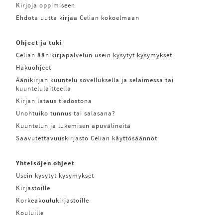
Kirjoja oppimiseen
Ehdota uutta kirjaa Celian kokoelmaan
Ohjeet ja tuki
Celian äänikirjapalvelun usein kysytyt kysymykset
Hakuohjeet
Äänikirjan kuuntelu sovelluksella ja selaimessa tai
kuuntelulaitteella
Kirjan lataus tiedostona
Unohtuiko tunnus tai salasana?
Kuuntelun ja lukemisen apuvälineitä
Saavutettavuuskirjasto Celian käyttösäännöt
Yhteisöjen ohjeet
Usein kysytyt kysymykset
Kirjastoille
Korkeakoulukirjastoille
Kouluille