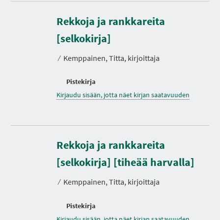
Rekkoja ja rankkareita
[selkokirja]
⁄
Kemppainen, Titta, kirjoittaja
Pistekirja
Kirjaudu sisään, jotta näet kirjan saatavuuden
Rekkoja ja rankkareita
[selkokirja] [tiheää harvalla]
⁄
Kemppainen, Titta, kirjoittaja
Pistekirja
Kirjaudu sisään, jotta näet kirjan saatavuuden