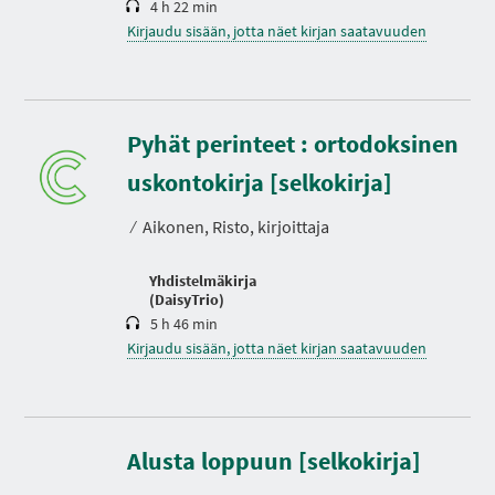
4 h 22 min
Kirjaudu sisään, jotta näet kirjan saatavuuden
Pyhät perinteet : ortodoksinen
K
e
uskontokirja [selkokirja]
s
t
⁄
Aikonen, Risto, kirjoittaja
o
Yhdistelmäkirja
(DaisyTrio)
5 h 46 min
Kirjaudu sisään, jotta näet kirjan saatavuuden
K
e
s
Alusta loppuun [selkokirja]
t
o