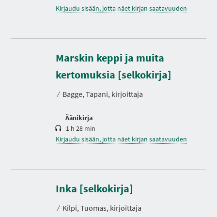
Kirjaudu sisään, jotta näet kirjan saatavuuden
Marskin keppi ja muita
K
e
s
kertomuksia [selkokirja]
t
o
⁄
Bagge, Tapani, kirjoittaja
Äänikirja
1 h 28 min
Kirjaudu sisään, jotta näet kirjan saatavuuden
Inka [selkokirja]
⁄
Kilpi, Tuomas, kirjoittaja