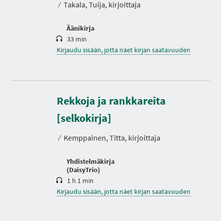
⁄
Takala, Tuija, kirjoittaja
Äänikirja
33 min
Kirjaudu sisään, jotta näet kirjan saatavuuden
Rekkoja ja rankkareita
K
e
[selkokirja]
s
t
⁄
Kemppainen, Titta, kirjoittaja
o
Yhdistelmäkirja
(DaisyTrio)
1 h 1 min
Kirjaudu sisään, jotta näet kirjan saatavuuden