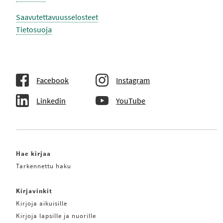
L
L
O
O
Saavutettavuusselosteet
K
K
S
S
Tietosuoja
I
I
S
S
S
S
A
A
Facebook
Instagram
Linkedin
YouTube
Hae kirjaa
Tarkennettu haku
Kirjavinkit
Kirjoja aikuisille
Kirjoja lapsille ja nuorille