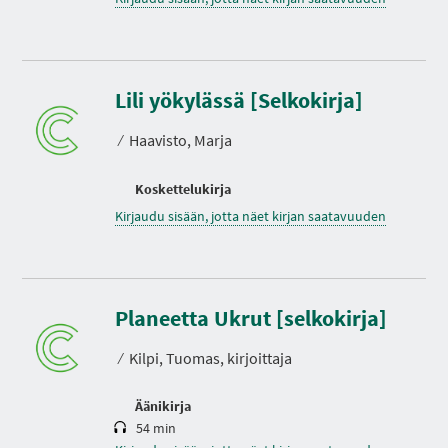
Lili yökylässä [Selkokirja]
⁄
Haavisto, Marja
Koskettelukirja
Kirjaudu sisään, jotta näet kirjan saatavuuden
K
e
s
Planeetta Ukrut [selkokirja]
t
o
⁄
Kilpi, Tuomas, kirjoittaja
Äänikirja
54 min