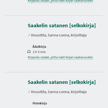
Kirjaudu sisään, jotta näet kirjan saatavuuden
K
e
s
Saakelin satanen [selkokirja]
t
o
⁄
Knuuttila, Sanna-Leena, kirjoittaja
Äänikirja
2 h 5 min
Kirjaudu sisään, jotta näet kirjan saatavuuden
Saakelin satanen [selkokirja]
⁄
Knuuttila, Sanna-Leena, kirjoittaja
Pistekirja