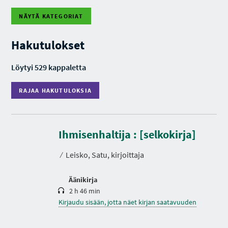
NÄYTÄ KATEGORIAT
R
A
J
Hakutulokset
A
A
H
Löytyi 529 kappaletta
A
K
U
RAJAA HAKUTULOKSIA
T
U
L
O
K
K
e
S
s
Ihmisenhaltija : [selkokirja]
I
t
A
o
⁄
Leisko, Satu, kirjoittaja
Äänikirja
2 h 46 min
Kirjaudu sisään, jotta näet kirjan saatavuuden