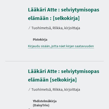
Lääkäri Atte : selviytymisopas
elämään : [selkokirja]
⁄
Tuohimetsä, Riikka, kirjoittaja
Pistekirja
Kirjaudu sisään, jotta näet kirjan saatavuuden
Lääkäri Atte : selviytymisopas
K
e
elämään [selkokirja]
s
t
⁄
Tuohimetsä, Riikka, kirjoittaja
o
Yhdistelmäkirja
(DaisyTrio)