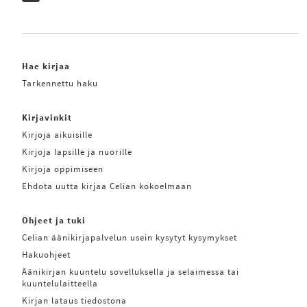
Hae kirjaa
Tarkennettu haku
Kirjavinkit
Kirjoja aikuisille
Kirjoja lapsille ja nuorille
Kirjoja oppimiseen
Ehdota uutta kirjaa Celian kokoelmaan
Ohjeet ja tuki
Celian äänikirjapalvelun usein kysytyt kysymykset
Hakuohjeet
Äänikirjan kuuntelu sovelluksella ja selaimessa tai
kuuntelulaitteella
Kirjan lataus tiedostona