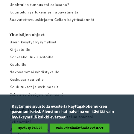
Unohtuiko tunnus tai salasana?
Kuuntelun ja lukemisen apuvälineitä
Saavutettavuuskirjasto Celian käyttösäännöt
Yhteisöjen ohjeet
Usein kysytyt kysymykset
Kirjastoille
Korkeakoulukirjastoille
Kouluille
Näkövammaisyhdistyksille
Keskussairaaloille
Koulutukset ja webinaarit
Celian esitteet ja materiaalit
Käytämme sivustolla evästeitä käyttäjäkokemuksen
Kirjaudu sisään
parantamiseksi. Sivuston chat-palvelua voi käyttää vain
Unohditko käyttäjätunnuksesi tai salasanasi
hyväksymällä kaikki evästeet.
Celianetiin?
Hyväksy kaikki
Vain välttämättömät evästeet
Unohditko käyttäjätunnuksesi tai salasanasi Pratsam