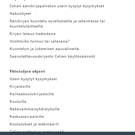
Celian äänikirjapalvelun usein kysytyt kysymykset
Hakuohjeet
Äänikirjan kuuntelu sovelluksella ja selaimessa tai
kuuntelulaitteella
Kirjan lataus tiedostona
Unohtuiko tunnus tai salasana?
Kuuntelun ja lukemisen apuvälineitä
Saavutettavuuskirjasto Celian käyttösäännöt
Yhteisöjen ohjeet
Usein kysytyt kysymykset
Kirjastoille
Korkeakoulukirjastoille
Kouluille
Näkövammaisyhdistyksille
Keskussairaaloille
Koulutukset ja webinaarit
Celian esitteet ja materiaalit