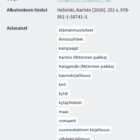
Alkuteoksen tiedot
Helsinki, Karisto [2026]. 251 s. 978-
951-1-50741-3.
Asiasanat
elämänmuutokset
ihmissuhteet
kampaajat
Karimo (fiktiivinen paikka)
Katajamäki (fiktiivinen paikka)
kaunokirjallisuus
koti
kylät
kyläyhteisöt
maas
romaanit
suomenkielinen kirjallisuus
viihdekirjallisuus