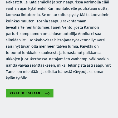
Rakastetulla Katajamäellä ja sen naapurissa Karimolla elää
vanhan ajan kylähenki! Karimonlahdelle puuhataan uutta,
komeaa lintutornia. Se on tarkoitus pystyttää talkoovoimin,
kuinkas muuten. Tornia saapuu rakentamaan
leveäharteinen lintumies Taneli Vento, josta Karimon
parturi-kampaamon oma hiusmuotoilija Annika ei saa
silmiään irti. Honkahovissa hierojana työskennellyt Karri
saisi nyt luvan olla menneen talven lumia. Päivikki on
toipunut lonkkaleikkauksesta ja lunastanut paikkansa
ukkojen juorukerhossa. Katajamäen vanhempi väki saakin
nähdä vaivaa selvittääkseen, mikä Helsingistä asti saapunut
Taneli on miehiään, ja olisiko hänestä vävypojaksi oman
kylän tytölle.
KIRJAUDU SISÄÄN