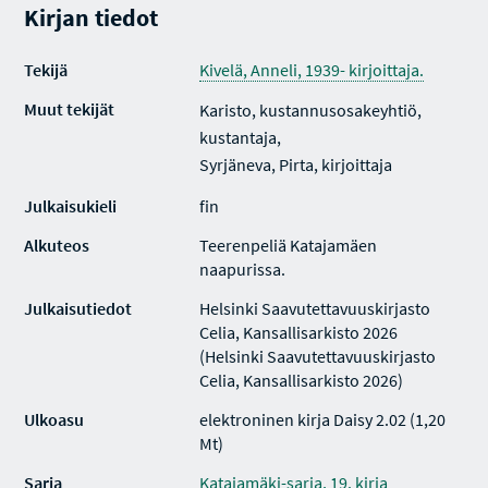
Kirjan tiedot
Tekijä
Kivelä, Anneli, 1939- kirjoittaja.
Muut tekijät
Karisto, kustannusosakeyhtiö,
kustantaja,
Syrjäneva, Pirta, kirjoittaja
Julkaisukieli
fin
Alkuteos
Teerenpeliä Katajamäen
naapurissa.
Julkaisutiedot
Helsinki Saavutettavuuskirjasto
Celia, Kansallisarkisto 2026
(Helsinki Saavutettavuuskirjasto
Celia, Kansallisarkisto 2026)
Ulkoasu
elektroninen kirja Daisy 2.02 (1,20
Mt)
Sarja
Katajamäki-sarja, 19. kirja