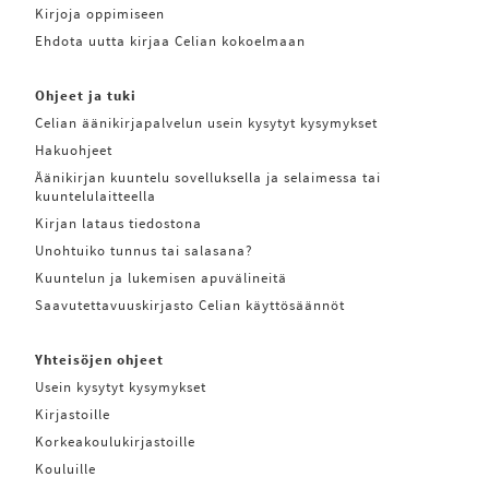
Kirjoja oppimiseen
Ehdota uutta kirjaa Celian kokoelmaan
Ohjeet ja tuki
Celian äänikirjapalvelun usein kysytyt kysymykset
Hakuohjeet
Äänikirjan kuuntelu sovelluksella ja selaimessa tai
kuuntelulaitteella
Kirjan lataus tiedostona
Unohtuiko tunnus tai salasana?
Kuuntelun ja lukemisen apuvälineitä
Saavutettavuuskirjasto Celian käyttösäännöt
Yhteisöjen ohjeet
Usein kysytyt kysymykset
Kirjastoille
Korkeakoulukirjastoille
Kouluille