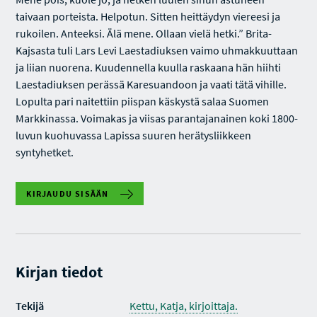
taivaan porteista. Helpotun. Sitten heittäydyn viereesi ja
rukoilen. Anteeksi. Älä mene. Ollaan vielä hetki.” Brita-
Kajsasta tuli Lars Levi Laestadiuksen vaimo uhmakkuuttaan
ja liian nuorena. Kuudennella kuulla raskaana hän hiihti
Laestadiuksen perässä Karesuandoon ja vaati tätä vihille.
Lopulta pari naitettiin piispan käskystä salaa Suomen
Markkinassa. Voimakas ja viisas parantajanainen koki 1800-
luvun kuohuvassa Lapissa suuren herätysliikkeen
syntyhetket.
KIRJAUDU SISÄÄN
Kirjan tiedot
Tekijä
Kettu, Katja, kirjoittaja.