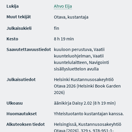
Lukija
Ahvo Eija
Muut tekijät
Otava, kustantaja
Julkaisukieli
fin
Kesto
8 h 19 min
Saavutettavuustiedot
kuuloon perustuva, Vaatii
kuunteluohjelman, Vaatii
kuuntelulaitteen, Navigointi
sisällysluettelon avulla
Julkaisutiedot
Helsinki Kustannusosakeyhtiö
Otava 2026 (Helsinki Book Garden
2026)
Ulkoasu
äänikirja Daisy 2.02 (8 h 19 min)
Huomautukset
Yhteistuotanto kustantajan kanssa.
Alkuteoksen tiedot
Helsingissä, Kustannusosakeyhtiö
Otava [2026]. 329 s. 978-951-1-