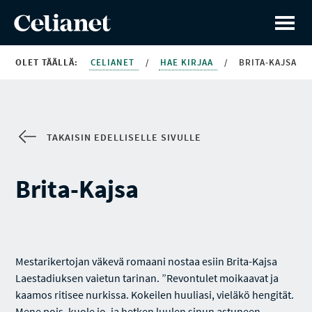
OLET TÄÄLLÄ:
CELIANET
/
HAE KIRJAA
/
BRITA-KAJSA
TAKAISIN EDELLISELLE SIVULLE
Brita-Kajsa
Mestarikertojan väkevä romaani nostaa esiin Brita-Kajsa
Laestadiuksen vaietun tarinan. ”Revontulet moikaavat ja
kaamos ritisee nurkissa. Kokeilen huuliasi, vieläkö hengität.
Mene pois, kuole jo, ja hetken luulen sinun astuneen