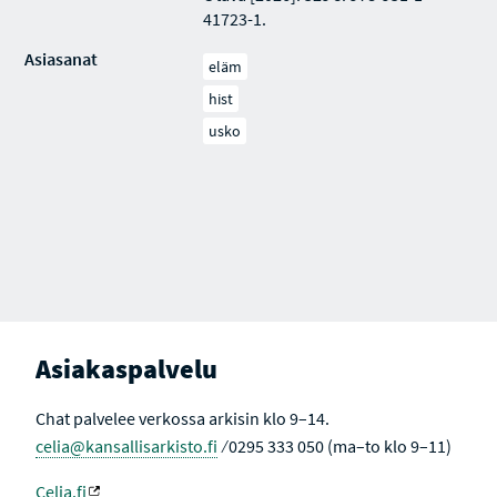
41723-1.
Asiasanat
eläm
hist
usko
Asiakaspalvelu
Chat palvelee verkossa arkisin klo 9–14.
celia@kansallisarkisto.fi
⁄ 0295 333 050 (ma–to klo 9–11)
Celia.fi