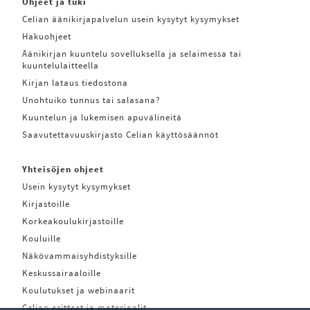
Ohjeet ja tuki
Celian äänikirjapalvelun usein kysytyt kysymykset
Hakuohjeet
Äänikirjan kuuntelu sovelluksella ja selaimessa tai
kuuntelulaitteella
Kirjan lataus tiedostona
Unohtuiko tunnus tai salasana?
Kuuntelun ja lukemisen apuvälineitä
Saavutettavuuskirjasto Celian käyttösäännöt
Yhteisöjen ohjeet
Usein kysytyt kysymykset
Kirjastoille
Korkeakoulukirjastoille
Kouluille
Näkövammaisyhdistyksille
Keskussairaaloille
Koulutukset ja webinaarit
Celian esitteet ja materiaalit