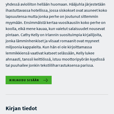
yhdessä avioliiton hellään huomaan. Hääjuhla järjestetään
ihastuttavassa hotellissa, jossa siskokset ovat asuneet koko
lapsuutensa mutta jonka perhe on joutunut sittemmin
myymään. Ensimmäistä kertaa vuosikausiin koko perhe on
koolla, eikä mene kauaa, kun vaietut salaisuudet nousevat
pintaan. Cathy Kelly on Irlannin suosituimpia kirjailijoita,
jonka lämminhenkiset ja viisaat romaanit ovat myyneet
miljoonia kappaleita. Kun hän ei ole kirjoittamassa
lemmikkiensä vaativat katseet selässään, Kelly lukee
ahnaasti, tanssii keittiössä, istuu moottoripyörän kyydissä
tai puuhailee jonkin tekstiiliharrastuksensa parissa.
KIRJAUDU SISÄÄN
Kirjan tiedot