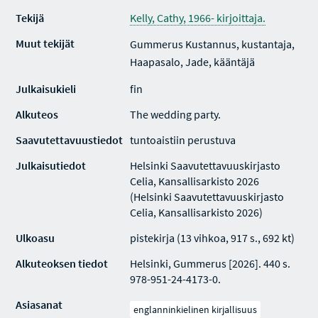
Tekijä
Kelly, Cathy, 1966- kirjoittaja.
Muut tekijät
Gummerus Kustannus, kustantaja,
Haapasalo, Jade, kääntäjä
Julkaisukieli
fin
Alkuteos
The wedding party.
Saavutettavuustiedot
tuntoaistiin perustuva
Julkaisutiedot
Helsinki Saavutettavuuskirjasto
Celia, Kansallisarkisto 2026
(Helsinki Saavutettavuuskirjasto
Celia, Kansallisarkisto 2026)
Ulkoasu
pistekirja (13 vihkoa, 917 s., 692 kt)
Alkuteoksen tiedot
Helsinki, Gummerus [2026]. 440 s.
978-951-24-4173-0.
Asiasanat
englanninkielinen kirjallisuus