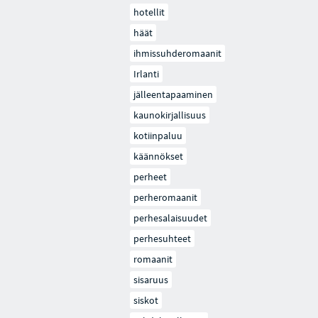
hotellit
häät
ihmissuhderomaanit
Irlanti
jälleentapaaminen
kaunokirjallisuus
kotiinpaluu
käännökset
perheet
perheromaanit
perhesalaisuudet
perhesuhteet
romaanit
sisaruus
siskot