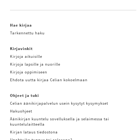
Hae kirjaa
Tarkennettu haku
Kirjavinkit
Kirjoja aikuisille
Kirjoja lapsille ja nuorille
Kirjoja oppimiseen
Ehdota uutta kirjaa Celian kokoelmaan
Ohjeet ja tuki
Celian äänikirjapalvelun usein kysytyt kysymykset
Hakuohjeet
Äänikirjan kuuntelu sovelluksella ja selaimessa tai
kuuntelulaitteella
Kirjan lataus tiedostona
Unohtuiko tunnus tai salasana?