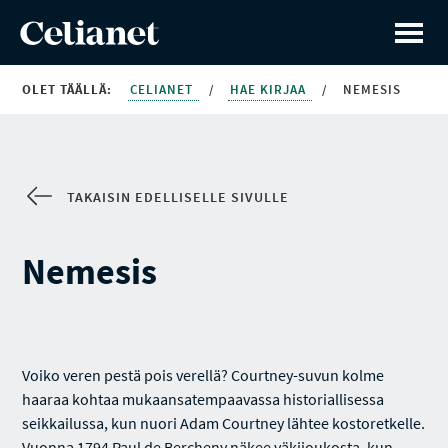
OLET TÄÄLLÄ:
CELIANET
/
HAE KIRJAA
/
NEMESIS
TAKAISIN EDELLISELLE SIVULLE
Nemesis
Voiko veren pestä pois verellä? Courtney-suvun kolme
haaraa kohtaa mukaansatempaavassa historiallisessa
seikkailussa, kun nuori Adam Courtney lähtee kostoretkelle.
Vuonna 1794 Paul de Bercheny näkee väkijoukosta, kun