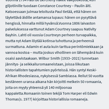
giljotiinille tuodaan Constance Courtney – Paulin äiti.
Katsoessaan julmaa teloitusta Paul tietää, että hänen on
täytettävä äidille antamansa lupaus: hänen on pysyttävä
hengissä, hinnalla millä hyvänsä.Vuonna 1806 laivaston
palveluksessa varttunut Adam Courtney saapuu Nativity
Bayhin. Lahti oli vuosia Courtneyn perheen turvapaikka,
mutta nyt Adam löytää kotinsa tuhottuna ja perheensä
surmattuna. Adamin ei auta kuin tarttua perintömiekkaan ja
vannoa kostoa – mutta joskus vihollinen on lähempänä kuin
osaisi aavistaakaan. Wilbur Smith (1933–2021) tunnetaan
jännitys- ja seikkailuromaaneistaan, joissa liikutaan
historiallisten tapahtumien pyörteissä. Hän syntyi Keski-
Afrikan Rhodesiassa, nykyisessä Sambiassa. Reilut 50 vuotta
kestäneen uransa aikana hän kirjoitti melkein 50 romaania,
joita on myyty yhteensä yli 140 miljoonaa
kappaletta.Romaanin toinen tekijä Tom Harper eli Edwin
Thomas(s. 1977) kirjoittaa historiallisia romaaneja.