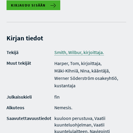
KIRJAUDU SISÄÄN
Kirjan tiedot
Tekijä
Smith, Wilbur, kirjoittaja.
Muut tekijät
Harper, Tom, kirjoittaja,
Mäki-Kihniä, Nina, kääntäjä,
Werner Söderström osakeyhtiö,
kustantaja
Julkaisukieli
fin
Alkuteos
Nemesis.
Saavutettavuustiedot
kuuloon perustuva, Vaatii
kuunteluohjelman, Vaatii
kuuntelulaitteen, Navigointi