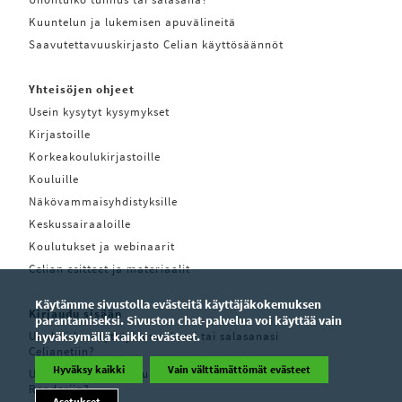
Kuuntelun ja lukemisen apuvälineitä
Saavutettavuuskirjasto Celian käyttösäännöt
Yhteisöjen ohjeet
Usein kysytyt kysymykset
Kirjastoille
Korkeakoulukirjastoille
Kouluille
Näkövammaisyhdistyksille
Keskussairaaloille
Koulutukset ja webinaarit
Celian esitteet ja materiaalit
Käytämme sivustolla evästeitä käyttäjäkokemuksen
Kirjaudu sisään
parantamiseksi. Sivuston chat-palvelua voi käyttää vain
Unohditko käyttäjätunnuksesi tai salasanasi
hyväksymällä kaikki evästeet.
Celianetiin?
Hyväksy kaikki
Vain välttämättömät evästeet
Unohditko käyttäjätunnuksesi tai salasanasi Pratsam
Readeriin?
Asetukset