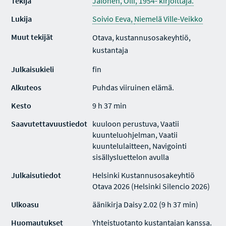
Tekijä
Jalonen, Olli, 1954- kirjoittaja.
Lukija
Soivio Eeva,
Niemelä Ville-Veikko
Muut tekijät
Otava, kustannusosakeyhtiö,
kustantaja
Julkaisukieli
fin
Alkuteos
Puhdas viiruinen elämä.
Kesto
9 h 37 min
Saavutettavuustiedot
kuuloon perustuva, Vaatii
kuunteluohjelman, Vaatii
kuuntelulaitteen, Navigointi
sisällysluettelon avulla
Julkaisutiedot
Helsinki Kustannusosakeyhtiö
Otava 2026 (Helsinki Silencio 2026)
Ulkoasu
äänikirja Daisy 2.02 (9 h 37 min)
Huomautukset
Yhteistuotanto kustantajan kanssa.