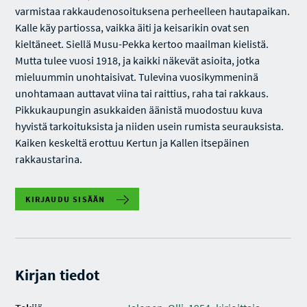
varmistaa rakkaudenosoituksena perheelleen hautapaikan.
Kalle käy partiossa, vaikka äiti ja keisarikin ovat sen
kieltäneet. Siellä Musu-Pekka kertoo maailman kielistä.
Mutta tulee vuosi 1918, ja kaikki näkevät asioita, jotka
mieluummin unohtaisivat. Tulevina vuosikymmeninä
unohtamaan auttavat viina tai raittius, raha tai rakkaus.
Pikkukaupungin asukkaiden äänistä muodostuu kuva
hyvistä tarkoituksista ja niiden usein rumista seurauksista.
Kaiken keskeltä erottuu Kertun ja Kallen itsepäinen
rakkaustarina.
KIRJAUDU SISÄÄN
Kirjan tiedot