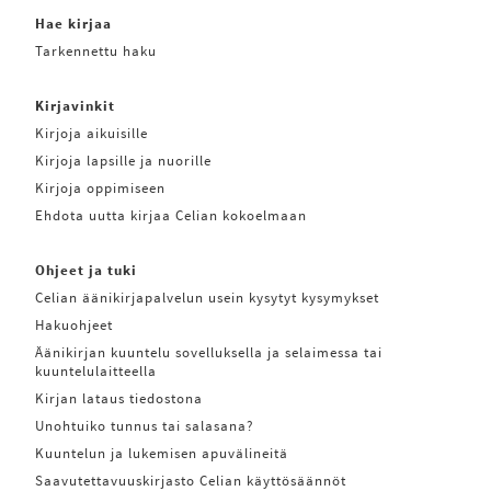
Hae kirjaa
Tarkennettu haku
Kirjavinkit
Kirjoja aikuisille
Kirjoja lapsille ja nuorille
Kirjoja oppimiseen
Ehdota uutta kirjaa Celian kokoelmaan
Ohjeet ja tuki
Celian äänikirjapalvelun usein kysytyt kysymykset
Hakuohjeet
Äänikirjan kuuntelu sovelluksella ja selaimessa tai
kuuntelulaitteella
Kirjan lataus tiedostona
Unohtuiko tunnus tai salasana?
Kuuntelun ja lukemisen apuvälineitä
Saavutettavuuskirjasto Celian käyttösäännöt