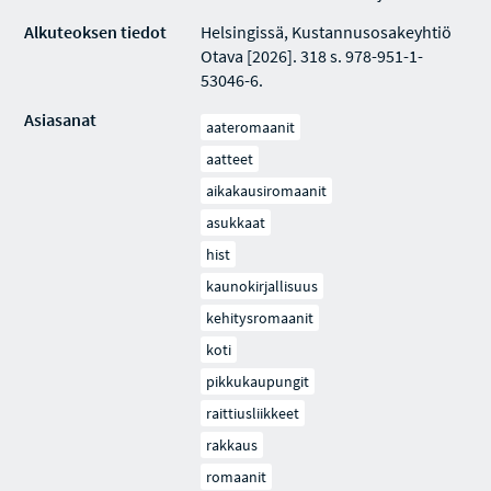
Alkuteoksen tiedot
Helsingissä, Kustannusosakeyhtiö
Otava [2026]. 318 s. 978-951-1-
53046-6.
Asiasanat
aateromaanit
aatteet
aikakausiromaanit
asukkaat
hist
kaunokirjallisuus
kehitysromaanit
koti
pikkukaupungit
raittiusliikkeet
rakkaus
romaanit