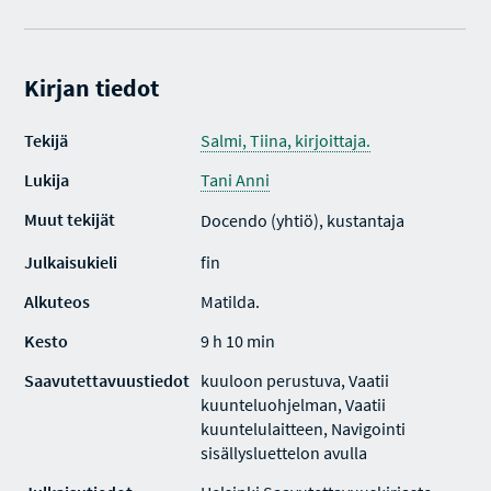
Kirjan tiedot
Tekijä
Salmi, Tiina, kirjoittaja.
Lukija
Tani Anni
Muut tekijät
Docendo (yhtiö), kustantaja
Julkaisukieli
fin
Alkuteos
Matilda.
Kesto
9 h 10 min
Saavutettavuustiedot
kuuloon perustuva, Vaatii
kuunteluohjelman, Vaatii
kuuntelulaitteen, Navigointi
sisällysluettelon avulla