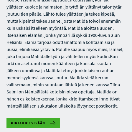
yllättäen kuolee ja naimaton, jo tyttöiän ylittänyt talontytär
joutuu tien päälle. Lähtö tulee yllättäen ja tekee kipeää,
mutta kipeintä tekee Janne, josta Matilda toivoi enemmän
kuin uskalsi itselleen myöntää. Matilda aloittaa uuden,
itsenäisen elämän, jonka ympärillä sykkii 1900-luvun alun
Helsinki. Elämä tarjoaa odottamattomia kohtaamisia ja
uusia, elinikäisiä ystäviä. Polulle saapuu myös mies, Ismael,
joka tarjoaa Matildalle työn ja vähitellen myös kodin.Kun
arki on asettunut monen käänteen ja kansalaissodan
jälkeen uomiinsa ja Matilda tehnyt jonkinlaisen rauhan
menneisyytensä kanssa, joutuu Matilda vielä kerran
valitsemaan, mihin suuntaan lähteä ja kenen kanssa.Tiina
Salmi on Mäntsälästä kotoisin oleva opettaja. Matilda on
hänen esikoisteoksensa, jonka kirjoittamiseen innoittivat
mäntsäläläisen sukutalon ullakolta löytyneet postikortit.
KIRJAUDU SISÄÄN