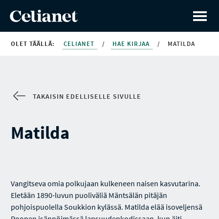
OLET TÄÄLLÄ:
CELIANET
/
HAE KIRJAA
/
MATILDA
TAKAISIN EDELLISELLE SIVULLE
Matilda
Vangitseva omia ­polkujaan kulkeneen naisen kasvutarina.
Eletään 1890-luvun puoliväliä Mäntsälän pitäjän
pohjoispuolella Soukkion kylässä. Matilda elää isoveljensä
Roopen isännöimässä lapsuudenkodissaan, kun äiti