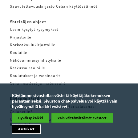
Saavutettavuuskirjasto Celian käyttösäännöt
Yhteisöjen ohjeet
Usein kysytyt kysymykset
Kirjastoille
Korkeakoulukirjastoille
Kouluille
Näkövammaisyhdistyksille
Keskussairaaloille
Koulutukset ja webinaarit
Celian esitteet ja materiaalit
Käytämme sivustolla evästeitä käyttäjäkokemuksen
Kirjaudu sisään
parantamiseksi. Sivuston chat-palvelua voi käyttää vain
Unohditko käyttäjätunnuksesi tai salasanasi
hyväksymällä kaikki evästeet.
Celianetiin?
Hyväksy kaikki
Vain välttämättömät evästeet
Unohditko käyttäjätunnuksesi tai salasanasi Pratsam
Readeriin?
Asetukset