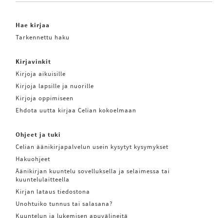
Hae kirjaa
Tarkennettu haku
Kirjavinkit
Kirjoja aikuisille
Kirjoja lapsille ja nuorille
Kirjoja oppimiseen
Ehdota uutta kirjaa Celian kokoelmaan
Ohjeet ja tuki
Celian äänikirjapalvelun usein kysytyt kysymykset
Hakuohjeet
Äänikirjan kuuntelu sovelluksella ja selaimessa tai
kuuntelulaitteella
Kirjan lataus tiedostona
Unohtuiko tunnus tai salasana?
Kuuntelun ja lukemisen apuvälineitä