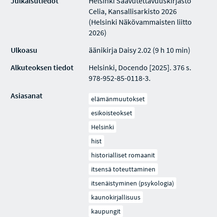
Julkaisutiedot
Helsinki Saavutettavuuskirjasto
Celia, Kansallisarkisto 2026
(Helsinki Näkövammaisten liitto
2026)
Ulkoasu
äänikirja Daisy 2.02 (9 h 10 min)
Alkuteoksen tiedot
Helsinki, Docendo [2025]. 376 s.
978-952-85-0118-3.
Asiasanat
elämänmuutokset
esikoisteokset
Helsinki
hist
historialliset romaanit
itsensä toteuttaminen
itsenäistyminen (psykologia)
kaunokirjallisuus
kaupungit