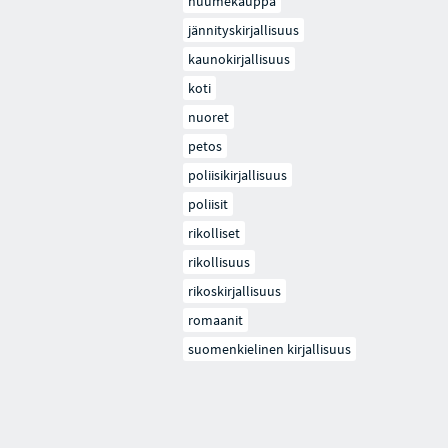
huumekauppa
jännityskirjallisuus
kaunokirjallisuus
koti
nuoret
petos
poliisikirjallisuus
poliisit
rikolliset
rikollisuus
rikoskirjallisuus
romaanit
suomenkielinen kirjallisuus