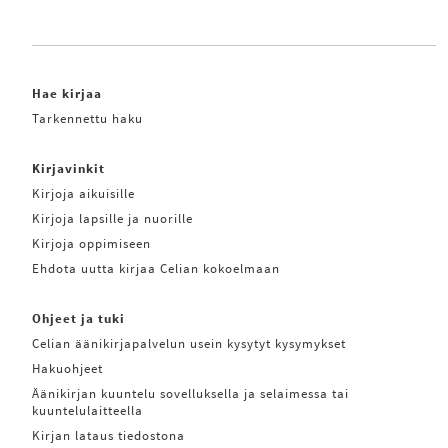
Hae kirjaa
Tarkennettu haku
Kirjavinkit
Kirjoja aikuisille
Kirjoja lapsille ja nuorille
Kirjoja oppimiseen
Ehdota uutta kirjaa Celian kokoelmaan
Ohjeet ja tuki
Celian äänikirjapalvelun usein kysytyt kysymykset
Hakuohjeet
Äänikirjan kuuntelu sovelluksella ja selaimessa tai
kuuntelulaitteella
Kirjan lataus tiedostona