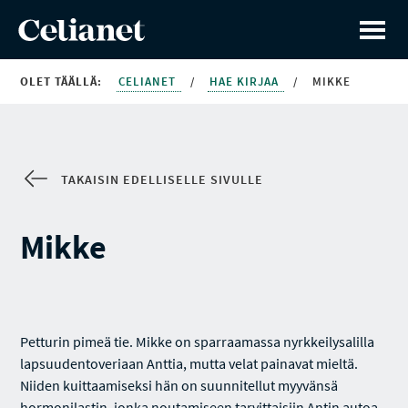
OLET TÄÄLLÄ:
CELIANET
/
HAE KIRJAA
/
MIKKE
TAKAISIN EDELLISELLE SIVULLE
Mikke
Petturin pimeä tie. Mikke on sparraamassa nyrkkeilysalilla
lapsuudentoveriaan Anttia, mutta velat painavat mieltä.
Niiden kuittaamiseksi hän on suunnitellut myyvänsä
hormonilastin, jonka noutamiseen tarvittaisiin Antin autoa.