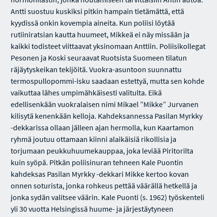
Antti suostuu kuskiksi pitkin hampain tietämättä, että
kyydissä onkin kovempia aineita. Kun poliisi löytää
rutiiniratsian kautta huumeet, Mikkeä ei näy missään ja
kaikki todisteet viittaavat yksinomaan Anttiin. Poliisikollegat
Pesonen ja Koski seuraavat Ruotsista Suomeen tilatun
räjäytyskeikan tekijöitä. Vuokra-asuntoon suunnattu
termospullopommi-isku saadaan estettyä, mutta sen kohde
vaikuttaa lähes umpimähkäisesti valitulta. Eikä
edellisenkään vuokralaisen nimi Mikael ”Mikke” Jurvanen
kilisytä kenenkään kelloja. Kahdeksannessa Pasilan Myrkky
-dekkarissa ollaan jälleen ajan hermolla, kun Kaartamon
ryhmä joutuu ottamaan kiinni alaikäisiä rikollisia ja
torjumaan peukkuhuumekauppaa, joka leviää Piritorilta
kuin syöpä. Pitkän poliisinuran tehneen Kale Puontin
kahdeksas Pasilan Myrkky -dekkari Mikke kertoo kovan
onnen soturista, jonka rohkeus pettää väärällä hetkellä ja
jonka sydän valitsee väärin. Kale Puonti (s. 1962) työskenteli
yli 30 vuotta Helsingissä huume- ja järjestäytyneen