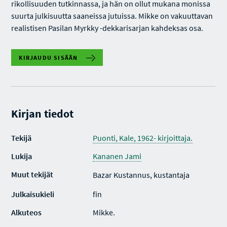
rikollisuuden tutkinnassa, ja hän on ollut mukana monissa
suurta julkisuutta saaneissa jutuissa. Mikke on vakuuttavan
realistisen Pasilan Myrkky -dekkarisarjan kahdeksas osa.
KIRJAUDU SISÄÄN
Kirjan tiedot
Tekijä
Puonti, Kale, 1962- kirjoittaja.
Lukija
Kananen Jami
Muut tekijät
Bazar Kustannus, kustantaja
Julkaisukieli
fin
Alkuteos
Mikke.