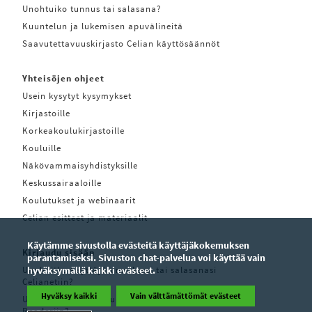
Unohtuiko tunnus tai salasana?
Kuuntelun ja lukemisen apuvälineitä
Saavutettavuuskirjasto Celian käyttösäännöt
Yhteisöjen ohjeet
Usein kysytyt kysymykset
Kirjastoille
Korkeakoulukirjastoille
Kouluille
Näkövammaisyhdistyksille
Keskussairaaloille
Koulutukset ja webinaarit
Celian esitteet ja materiaalit
Käytämme sivustolla evästeitä käyttäjäkokemuksen
Kirjaudu sisään
parantamiseksi. Sivuston chat-palvelua voi käyttää vain
Unohditko käyttäjätunnuksesi tai salasanasi
hyväksymällä kaikki evästeet.
Celianetiin?
Hyväksy kaikki
Vain välttämättömät evästeet
Unohditko käyttäjätunnuksesi tai salasanasi Pratsam
Readeriin?