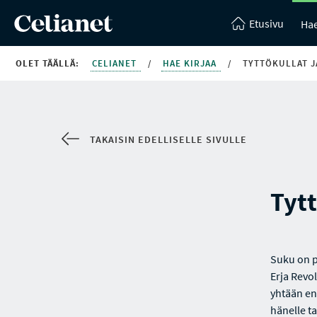
Etusivu
Hae
OLET TÄÄLLÄ:
CELIANET
/
HAE KIRJAA
/
TYTTÖKULLAT J
TAKAISIN EDELLISELLE SIVULLE
Tytt
Suku on p
Erja Revol
yhtään en
hänelle t