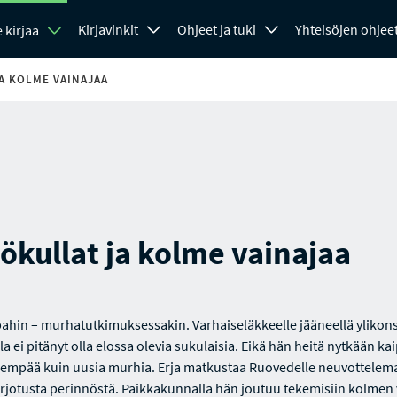
Kirjavinkit
Ohjeet ja tuki
Yhteisöjen ohjee
 kirjaa
A KOLME VAINAJAA
ökullat ja kolme vainajaa
ahin – murhatutkimuksessakin. Varhaiseläkkeelle jääneellä ylikons
la ei pitänyt olla elossa olevia sukulaisia. Eikä hän heitä nytkään ka
empää kuin uusia murhia. Erja matkustaa Ruovedelle neuvottelem
arjotusta perinnöstä. Paikkakunnalla hän joutuu tekemisiin kolmen