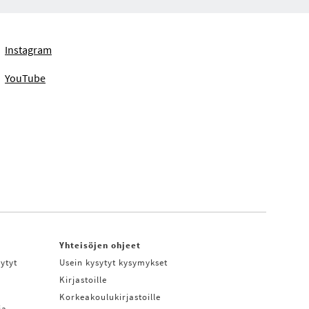
Instagram
YouTube
Yhteisöjen ohjeet
ytyt
Usein kysytyt kysymykset
Kirjastoille
Korkeakoulukirjastoille
ja