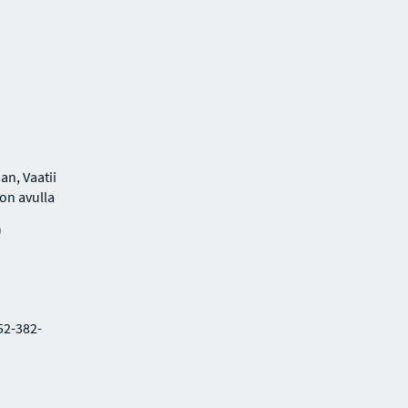
an, Vaatii
lon avulla
)
952-382-