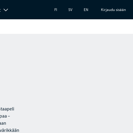
t
FI
SV
EN
Kirjaudu sisään
taapeli
ipaa –
aan
 värikkään