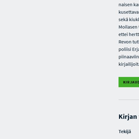
naisen ka
kusettava
sekä kiuk
Moilasen 
ettei hert
Revon tut
poliisi E
piinaavii
kirjailijo
KIRJAU
Kirjan
Tekijä