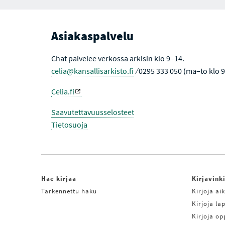
Asiakaspalvelu
Chat palvelee verkossa arkisin klo 9–14.
celia@kansallisarkisto.fi
⁄ 0295 333 050 (ma–to klo 
Celia.fi
Saavutettavuusselosteet
Tietosuoja
Hae kirjaa
Kirjavink
Tarkennettu haku
Kirjoja aik
Kirjoja lap
Kirjoja o