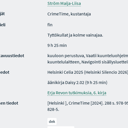
Ström Maija-Liisa
jät
CrimeTime, kustantaja
eli
fin
Tyttökullat ja kolme vainajaa.
9 h 25 min
tavuustiedot
kuuloon perustuva, Vaatii kuunteluohjelm
kuuntelulaitteen, Navigointi sisällysluette
iedot
Helsinki Celia 2025 (Helsinki Silencio 2026
äänikirja Daisy 2.02 (9 h 25 min)
Erja Revon tutkimuksia, 6. kirja
en tiedot
[Helsinki ], CrimeTime [2024]. 288 s. 978-
828-5.
dek