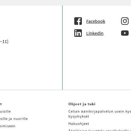
Facebook
Linkedin
9–11)
it
Ohjeet ja tuki
uisille
Celian äänikirjapalvelun usein kys
kysymykset
sille ja nuorille
Hakuohjeet
ppimiseen
Äänikirjan kuuntelu sovelluksella 