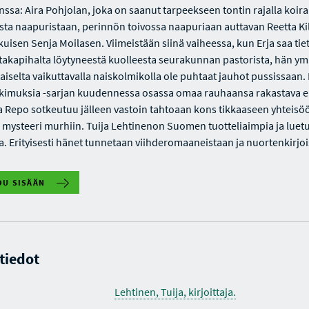
nssa: Aira Pohjolan, joka on saanut tarpeekseen tontin rajalla koir
sta naapuristaan, perinnön toivossa naapuriaan auttavan Reetta Ki
kuisen Senja Moilasen. Viimeistään siinä vaiheessa, kun Erja saa tie
takapihalta löytyneestä kuolleesta seurakunnan pastorista, hän y
taiselta vaikuttavalla naiskolmikolla ole puhtaat jauhot pussissaan. 
kimuksia -sarjan kuudennessa osassa omaa rauhaansa rakastava e
rja Repo sotkeutuu jälleen vastoin tahtoaan kons tikkaaseen yhteisöö
n mysteeri murhiin. Tuija Lehtinenon Suomen tuotteliaimpia ja luet
ita. Erityisesti hänet tunnetaan viihderomaaneistaan ja nuortenkirjo
DU SISÄÄN
 tiedot
Lehtinen, Tuija, kirjoittaja.