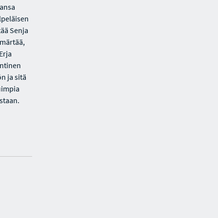
aansa
lpeläisen
tää Senja
mmärtää,
Erja
ntinen
n ja sitä
uimpia
istaan.