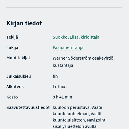
Kirjan tiedot
Tekijä
Suokko, Elisa, kirjoittaja.
Lukija
Paananen Tanja
Muut tekijät
Werner Söderström osakeyhtiö,
kustantaja
Julkaisukieli
fin
Alkuteos
Le luxe.
Kesto
8 h 41 min
Saavutettavuustiedot
kuuloon perustuva, Vaatii
kuunteluohjelman, Vaatii
kuuntelulaitteen, Navigointi
sisällysluettelon avulla