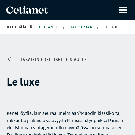
OLET TÄÄLLÄ:
CELIANET
/
HAE KIRJAA
/
LE LUXE
TAKAISIN EDELLISELLE SIVULLE
Le luxe
Kenet löytää, kun seuraa unelmiaan?Muodin klassikoita,
rakkautta ja ikuista ystävyyttä Pariisissa.Työpaikka Pariisin
ylellisimmän vintagemuodin myymälässä on suomalaisen
Eveliinan unelmien täyttymys. Työmatkalla sattuva