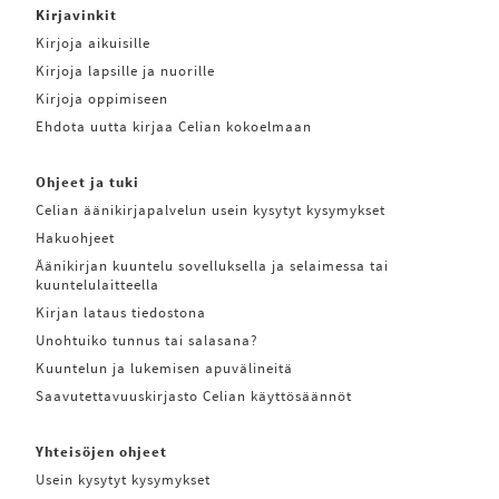
Kirjavinkit
Kirjoja aikuisille
Kirjoja lapsille ja nuorille
Kirjoja oppimiseen
Ehdota uutta kirjaa Celian kokoelmaan
Ohjeet ja tuki
Celian äänikirjapalvelun usein kysytyt kysymykset
Hakuohjeet
Äänikirjan kuuntelu sovelluksella ja selaimessa tai
kuuntelulaitteella
Kirjan lataus tiedostona
Unohtuiko tunnus tai salasana?
Kuuntelun ja lukemisen apuvälineitä
Saavutettavuuskirjasto Celian käyttösäännöt
Yhteisöjen ohjeet
Usein kysytyt kysymykset