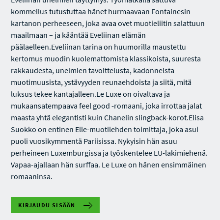
kommellus tutustuttaa hänet hurmaavaan Fontainesin
kartanon perheeseen, joka avaa ovet muotieliitin salattuun
maailmaan – ja kääntää Eveliinan elämän
päälaelleen.Eveliinan tarina on huumorilla maustettu
kertomus muodin kuolemattomista klassikoista, suuresta
rakkaudesta, unelmien tavoittelusta, kadonneista
muotimuusista, ystävyyden reunaehdoista ja siitä, mitä
luksus tekee kantajalleen.Le Luxe on oivaltava ja
mukaansatempaava feel good -romaani, joka irrottaa jalat
maasta yhtä elegantisti kuin Chanelin slingback-korot.Elisa
Suokko on entinen Elle-muotilehden toimittaja, joka asui
puoli vuosikymmentä Pariisissa. Nykyisin hän asuu
perheineen Luxemburgissa ja työskentelee EU-lakimiehenä.
Vapaa-ajallaan hän surffaa. Le Luxe on hänen ensimmäinen
romaaninsa.
KIRJAUDU SISÄÄN