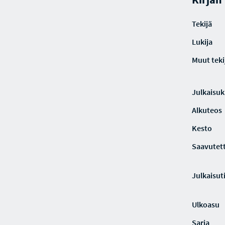
Tekijä
Lukija
Muut teki
Julkaisuki
Alkuteos
Kesto
Saavutet
Julkaisut
Ulkoasu
Sarja