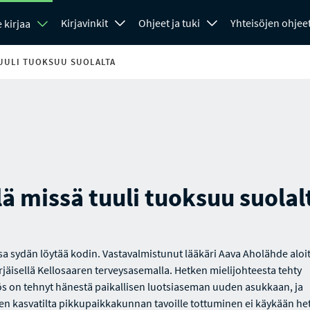
Kirjavinkit
Ohjeet ja tuki
Yhteisöjen ohjee
 kirjaa
TUULI TUOKSUU SUOLALTA
lä missä tuuli tuoksuu suolal
sa sydän löytää kodin. Vastavalmistunut lääkäri Aava Aholähde aloi
rjäisellä Kellosaaren terveysasemalla. Hetken mielijohteesta tehty
s on tehnyt hänestä paikallisen luotsiaseman uuden asukkaan, ja
n kasvatilta pikkupaikkakunnan tavoille tottuminen ei käykään he