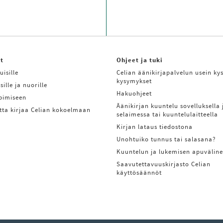
it
Ohjeet ja tuki
uisille
Celian äänikirjapalvelun usein kys
kysymykset
sille ja nuorille
Hakuohjeet
ppimiseen
Äänikirjan kuuntelu sovelluksella 
tta kirjaa Celian kokoelmaan
selaimessa tai kuuntelulaitteella
Kirjan lataus tiedostona
Unohtuiko tunnus tai salasana?
Kuuntelun ja lukemisen apuväline
Saavutettavuuskirjasto Celian
käyttösäännöt