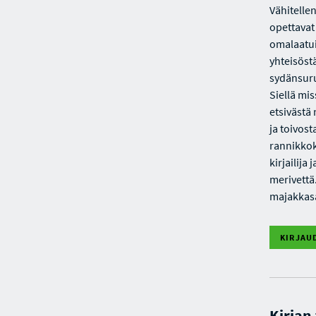
Vähitelle
opettavat
omalaatui
yhteisöst
sydänsuru
Siellä mi
etsivästä
ja toivost
rannikkok
kirjailij
merivettä
majakkasa
KIRJAU
Kirjan