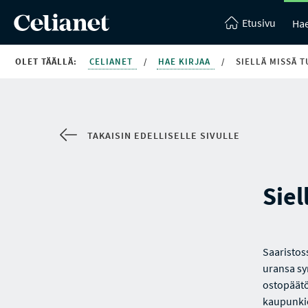
Etusivu
Hae
OLET TÄÄLLÄ:
CELIANET
/
HAE KIRJAA
/
SIELLÄ MISSÄ 
TAKAISIN EDELLISELLE SIVULLE
Siel
Saaristos
uransa sy
ostopäätö
kaupunkie