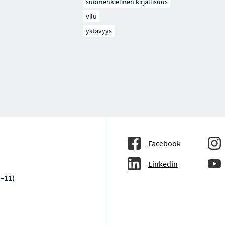
suomenkielinen kirjallisuus
vilu
ystävyys
Facebook
Linkedin
9–11)