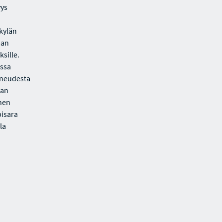
yys
 kylän
man
sille.
assa
uneudesta
jan
inen
pisara
la