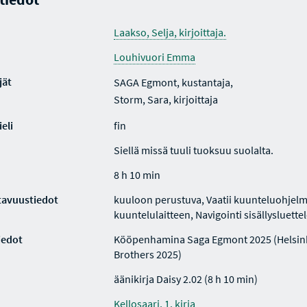
Laakso, Selja, kirjoittaja.
Louhivuori Emma
jät
SAGA Egmont, kustantaja,
Storm, Sara, kirjoittaja
eli
fin
Siellä missä tuuli tuoksuu suolalta.
8 h 10 min
tavuustiedot
kuuloon perustuva, Vaatii kuunteluohjelm
kuuntelulaitteen, Navigointi sisällysluette
iedot
Kööpenhamina Saga Egmont 2025 (Helsin
Brothers 2025)
äänikirja Daisy 2.02 (8 h 10 min)
Kellosaari, 1. kirja