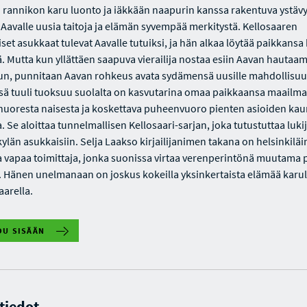
n rannikon karu luonto ja iäkkään naapurin kanssa rakentuva ystäv
 Aavalle uusia taitoja ja elämän syvempää merkitystä. Kellosaaren
set asukkaat tulevat Aavalle tutuiksi, ja hän alkaa löytää paikkansa
ä. Mutta kun yllättäen saapuva vierailija nostaa esiin Aavan hautaa
n, punnitaan Aavan rohkeus avata sydämensä uusille mahdollisuuk
ssä tuuli tuoksuu suolalta on kasvutarina omaa paikkaansa maailm
 nuoresta naisesta ja koskettava puheenvuoro pienten asioiden ka
a. Se aloittaa tunnelmallisen Kellosaari-sarjan, joka tutustuttaa luki
ylän asukkaisiin. Selja Laakso kirjailijanimen takana on helsinkilä
a ja vapaa toimittaja, jonka suonissa virtaa verenperintönä muutama 
. Hänen unelmanaan on joskus kokeilla yksinkertaista elämää karul
arella.
DU SISÄÄN
 tiedot