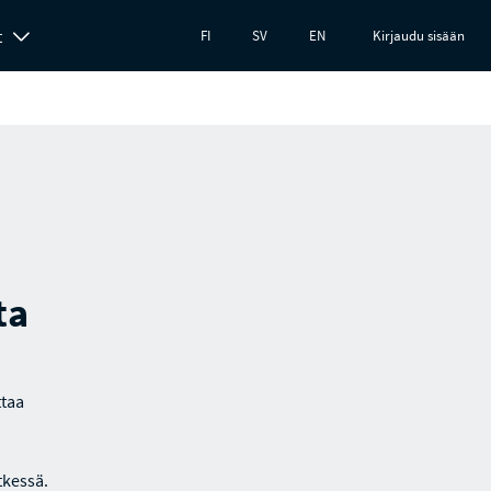
t
FI
SV
EN
Kirjaudu sisään
ta
ttaa
tkessä.