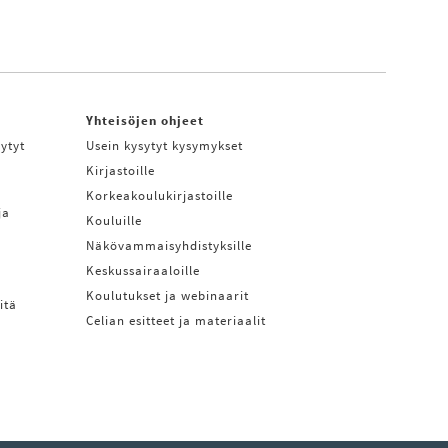
Yhteisöjen ohjeet
ytyt
Usein kysytyt kysymykset
Kirjastoille
Korkeakoulukirjastoille
ja
Kouluille
Näkövammaisyhdistyksille
Keskussairaaloille
Koulutukset ja webinaarit
itä
Celian esitteet ja materiaalit