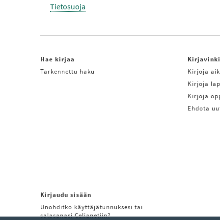
Tietosuoja
Hae kirjaa
Kirjavink
Tarkennettu haku
Kirjoja aik
Kirjoja lap
Kirjoja o
Ehdota uu
Kirjaudu sisään
Unohditko käyttäjätunnuksesi tai
salasanasi Celianetiin?