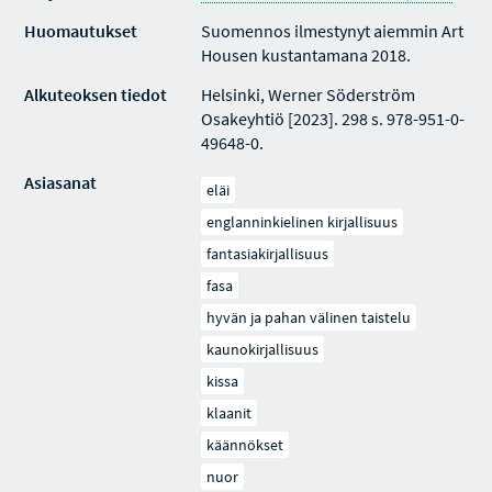
Huomautukset
Suomennos ilmestynyt aiemmin Art
Housen kustantamana 2018.
Alkuteoksen tiedot
Helsinki, Werner Söderström
Osakeyhtiö [2023]. 298 s. 978-951-0-
49648-0.
Asiasanat
eläi
englanninkielinen kirjallisuus
fantasiakirjallisuus
fasa
hyvän ja pahan välinen taistelu
kaunokirjallisuus
kissa
klaanit
käännökset
nuor