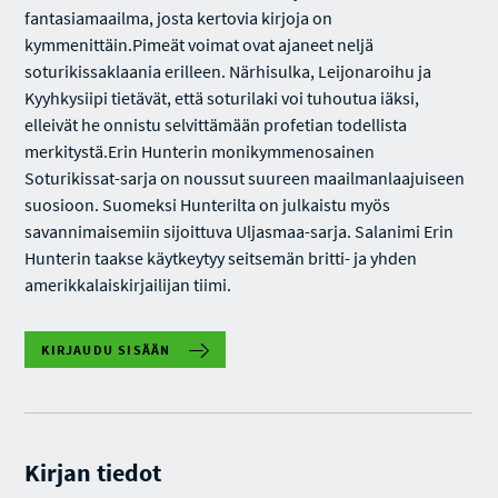
fantasiamaailma, josta kertovia kirjoja on
kymmenittäin.Pimeät voimat ovat ajaneet neljä
soturikissaklaania erilleen. Närhisulka, Leijonaroihu ja
Kyyhkysiipi tietävät, että soturilaki voi tuhoutua iäksi,
elleivät he onnistu selvittämään profetian todellista
merkitystä.Erin Hunterin monikymmenosainen
Soturikissat-sarja on noussut suureen maailmanlaajuiseen
suosioon. Suomeksi Hunterilta on julkaistu myös
savannimaisemiin sijoittuva Uljasmaa-sarja. Salanimi Erin
Hunterin taakse käytkeytyy seitsemän britti- ja yhden
amerikkalaiskirjailijan tiimi.
KIRJAUDU SISÄÄN
Kirjan tiedot