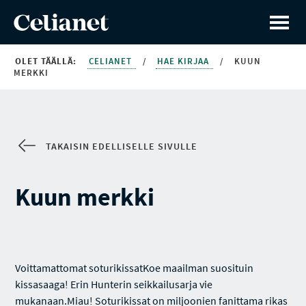
OLET TÄÄLLÄ:
CELIANET
/
HAE KIRJAA
/
KUUN
MERKKI
TAKAISIN EDELLISELLE SIVULLE
Kuun merkki
Voittamattomat soturikissatKoe maailman suosituin
kissasaaga! Erin Hunterin seikkailusarja vie
mukanaan.Miau! Soturikissat on miljoonien fanittama rikas