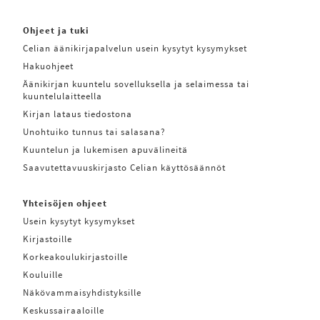
Ohjeet ja tuki
Celian äänikirjapalvelun usein kysytyt kysymykset
Hakuohjeet
Äänikirjan kuuntelu sovelluksella ja selaimessa tai
kuuntelulaitteella
Kirjan lataus tiedostona
Unohtuiko tunnus tai salasana?
Kuuntelun ja lukemisen apuvälineitä
Saavutettavuuskirjasto Celian käyttösäännöt
Yhteisöjen ohjeet
Usein kysytyt kysymykset
Kirjastoille
Korkeakoulukirjastoille
Kouluille
Näkövammaisyhdistyksille
Keskussairaaloille