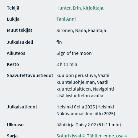
Tekijä
Hunter, Erin, kirjoittaja.
Lukija
Tani Anni
Muut tekijät
Sironen, Nana, kääntäjä
Julkaisukieli
fin
Alkuteos
Sign of the moon
Kesto
8 h 11 min
Saavutettavuustiedot
kuuloon perustuva, Vaatii
kuunteluohjelman, Vaatii
kuuntelulaitteen, Navigointi
sisällysluettelon avulla
Julkaisutiedot
Helsinki Celia 2025 (Helsinki
Näkövammaisten liitto 2025)
Ulkoasu
äänikirja Daisy 2.02 (8 h 11 min)
Sarja
Soturikissat 4. Tähtien enne, osa 4