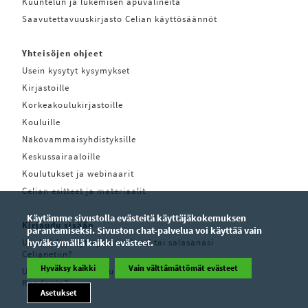
Kuuntelun ja lukemisen apuvälineitä
Saavutettavuuskirjasto Celian käyttösäännöt
Yhteisöjen ohjeet
Usein kysytyt kysymykset
Kirjastoille
Korkeakoulukirjastoille
Kouluille
Näkövammaisyhdistyksille
Keskussairaaloille
Koulutukset ja webinaarit
Celian esitteet ja materiaalit
Käytämme sivustolla evästeitä käyttäjäkokemuksen
Kirjaudu sisään
parantamiseksi. Sivuston chat-palvelua voi käyttää vain
Unohditko käyttäjätunnuksesi tai salasanasi
hyväksymällä kaikki evästeet.
Celianetiin?
Hyväksy kaikki
Vain välttämättömät evästeet
Unohditko käyttäjätunnuksesi tai salasanasi Pratsam
Readeriin?
Asetukset