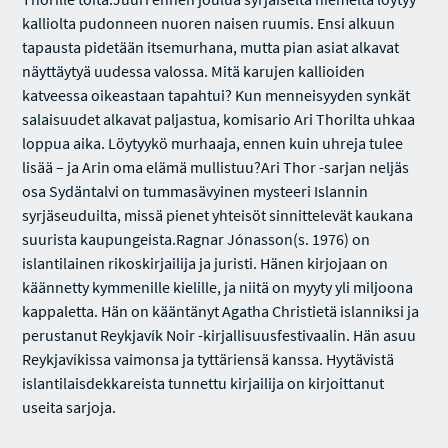
kalliolta pudonneen nuoren naisen ruumis. Ensi alkuun
tapausta pidetään itsemurhana, mutta pian asiat alkavat
näyttäytyä uudessa valossa. Mitä karujen kallioiden
katveessa oikeastaan tapahtui? Kun menneisyyden synkät
salaisuudet alkavat paljastua, komisario Ari Thorilta uhkaa
loppua aika. Löytyykö murhaaja, ennen kuin uhreja tulee
lisää – ja Arin oma elämä mullistuu?Ari Thor -sarjan neljäs
osa Sydäntalvi on tummasävyinen mysteeri Islannin
syrjäseuduilta, missä pienet yhteisöt sinnittelevät kaukana
suurista kaupungeista.Ragnar Jónasson(s. 1976) on
islantilainen rikoskirjailija ja juristi. Hänen kirjojaan on
käännetty kymmenille kielille, ja niitä on myyty yli miljoona
kappaletta. Hän on kääntänyt Agatha Christietä islanniksi ja
perustanut Reykjavík Noir -kirjallisuusfestivaalin. Hän asuu
Reykjavíkissa vaimonsa ja tyttäriensä kanssa. Hyytävistä
islantilaisdekkareista tunnettu kirjailija on kirjoittanut
useita sarjoja.