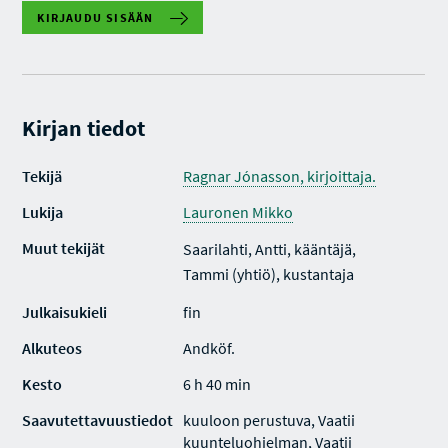
KIRJAUDU SISÄÄN
Kirjan tiedot
Tekijä
Ragnar Jónasson, kirjoittaja.
Lukija
Lauronen Mikko
Muut tekijät
Saarilahti, Antti, kääntäjä,
Tammi (yhtiö), kustantaja
Julkaisukieli
fin
Alkuteos
Andköf.
Kesto
6 h 40 min
Saavutettavuustiedot
kuuloon perustuva, Vaatii
kuunteluohjelman, Vaatii