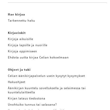
Hae kirjaa
Tarkennettu haku
Kirjavinkit
Kirjoja aikuisille
Kirjoja lapsille ja nuorille
Kirjoja oppimiseen
Ehdota uutta kirjaa Celian kokoelmaan
Ohjeet ja tuki
Celian äänikirjapalvelun usein kysytyt kysymykset
Hakuohjeet
Äänikirjan kuuntelu sovelluksella ja selaimessa tai
kuuntelulaitteella
Kirjan lataus tiedostona
Unohtuiko tunnus tai salasana?