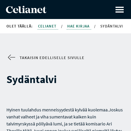
OLET TÄÄLLÄ:
CELIANET
/
HAE KIRJAA
/
SYDÄNTALVI
TAKAISIN EDELLISELLE SIVULLE
Sydäntalvi
Hyinen tuulahdus menneisyydestä kylvää kuolemaa.Joskus
vanhat valheet ja viha sumentavat kaiken kuin
talvimyrskyssä pöllyävä lumi, ja se tietää komisario Ari
Thorille töitä.Juuri ennen joulua syrjäiseltä niemeltä löytyy