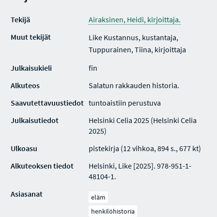
Tekijä
Airaksinen, Heidi, kirjoittaja.
Muut tekijät
Like Kustannus, kustantaja,
Tuppurainen, Tiina, kirjoittaja
Julkaisukieli
fin
Alkuteos
Salatun rakkauden historia.
Saavutettavuustiedot
tuntoaistiin perustuva
Julkaisutiedot
Helsinki Celia 2025 (Helsinki Celia
2025)
Ulkoasu
pistekirja (12 vihkoa, 894 s., 677 kt)
Alkuteoksen tiedot
Helsinki, Like [2025]. 978-951-1-
48104-1.
Asiasanat
eläm
henkilöhistoria