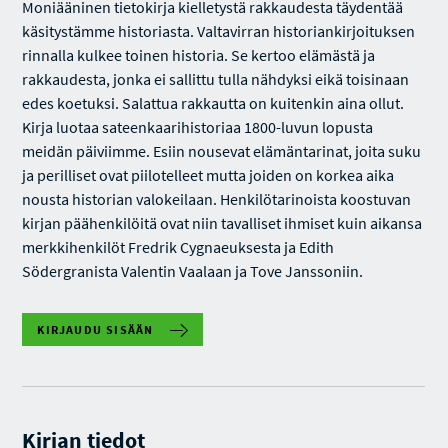
Moniääninen tietokirja kielletystä rakkaudesta täydentää
käsitystämme historiasta. Valtavirran historiankirjoituksen
rinnalla kulkee toinen historia. Se kertoo elämästä ja
rakkaudesta, jonka ei sallittu tulla nähdyksi eikä toisinaan
edes koetuksi. Salattua rakkautta on kuitenkin aina ollut.
Kirja luotaa sateenkaarihistoriaa 1800-luvun lopusta
meidän päiviimme. Esiin nousevat elämäntarinat, joita suku
ja perilliset ovat piilotelleet mutta joiden on korkea aika
nousta historian valokeilaan. Henkilötarinoista koostuvan
kirjan päähenkilöitä ovat niin tavalliset ihmiset kuin aikansa
merkkihenkilöt Fredrik Cygnaeuksesta ja Edith
Södergranista Valentin Vaalaan ja Tove Janssoniin.
KIRJAUDU SISÄÄN
Kirjan tiedot