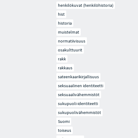
henkilökuvat (henkilöhistoria)
hist
historia
muistelmat
normatiivisuus
osakulttuurit
rakk
rakkaus
sateenkaarikirjallisuus
seksuaalinen identiteetti
seksuaalivähemmistöt
sukupuoli-identiteetti
sukupuolivähemmistöt
Suomi
toiseus