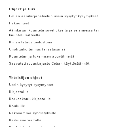
Ohjeet ja tuki
Celian äänikirjapalvelun usein kysytyt kysymykset
Hakuohjeet
Äänikirjan kuuntelu sovelluksella ja selaimessa tai
kuuntelulaitteella
Kirjan lataus tiedostona
Unohtuiko tunnus tai salasana?
Kuuntelun ja lukemisen apuvälineitä
Saavutettavuuskirjasto Celian käyttösäännöt
Yhteisöjen ohjeet
Usein kysytyt kysymykset
Kirjastoille
Korkeakoulukirjastoille
Kouluille
Näkövammaisyhdistyksille
Keskussairaaloille