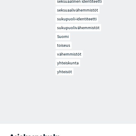
seksuaalinen identiteetti
seksuaalivähemmistöt
sukupuoli-identiteetti
sukupuolivähemmistöt
Suomi
toiseus
vähemmistöt
yhteiskunta
yhteisöt