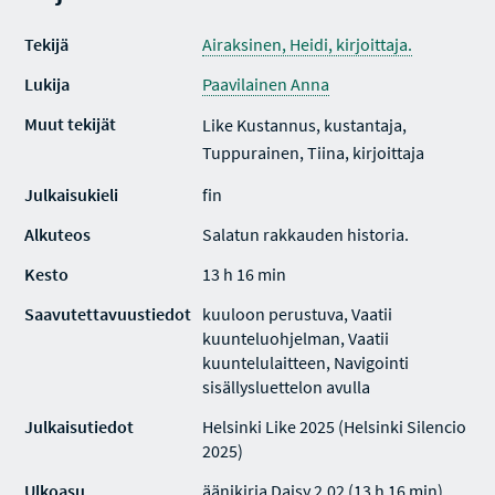
Tekijä
Airaksinen, Heidi, kirjoittaja.
Lukija
Paavilainen Anna
Muut tekijät
Like Kustannus, kustantaja,
Tuppurainen, Tiina, kirjoittaja
Julkaisukieli
fin
Alkuteos
Salatun rakkauden historia.
Kesto
13 h 16 min
Saavutettavuustiedot
kuuloon perustuva, Vaatii
kuunteluohjelman, Vaatii
kuuntelulaitteen, Navigointi
sisällysluettelon avulla
Julkaisutiedot
Helsinki Like 2025 (Helsinki Silencio
2025)
Ulkoasu
äänikirja Daisy 2.02 (13 h 16 min)