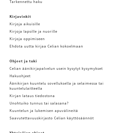
Tarkennettu haku
Kirjavinkit
Kirjoja aikuisille
Kirjoja lapsille ja nuorille
Kirjoja oppimiseen
Ehdota uutta kirjaa Celian kokoelmaan
Ohjeet ja tuki
Celian äänikirjapalvelun usein kysytyt kysymykset
Hakuohjeet
Äänikirjan kuuntelu sovelluksella ja selaimessa tai
kuuntelulaitteella
Kirjan lataus tiedostona
Unohtuiko tunnus tai salasana?
Kuuntelun ja lukemisen apuvälineitä
Saavutettavuuskirjasto Celian käyttösäännöt
Yhteisöjen ohjeet