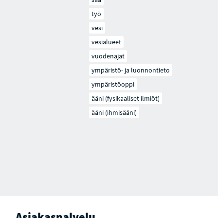
työ
vesi
vesialueet
vuodenajat
ympäristö- ja luonnontieto
ympäristöoppi
ääni (fysikaaliset ilmiöt)
ääni (ihmisääni)
Asiakaspalvelu