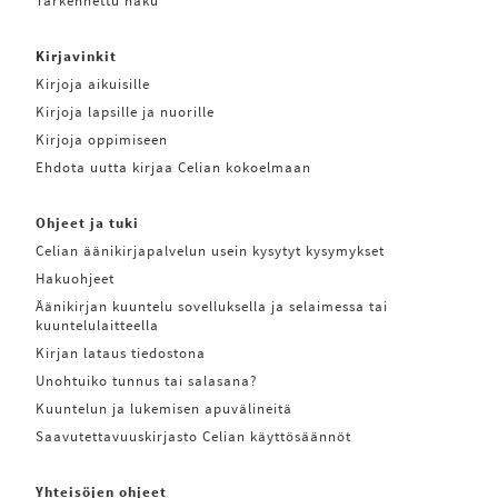
Tarkennettu haku
Kirjavinkit
Kirjoja aikuisille
Kirjoja lapsille ja nuorille
Kirjoja oppimiseen
Ehdota uutta kirjaa Celian kokoelmaan
Ohjeet ja tuki
Celian äänikirjapalvelun usein kysytyt kysymykset
Hakuohjeet
Äänikirjan kuuntelu sovelluksella ja selaimessa tai
kuuntelulaitteella
Kirjan lataus tiedostona
Unohtuiko tunnus tai salasana?
Kuuntelun ja lukemisen apuvälineitä
Saavutettavuuskirjasto Celian käyttösäännöt
Yhteisöjen ohjeet