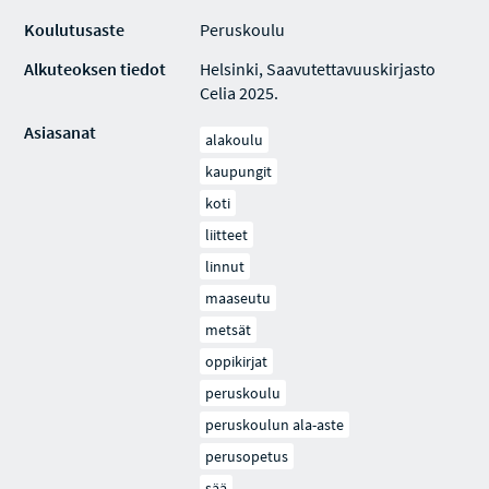
Koulutusaste
Peruskoulu
Alkuteoksen tiedot
Helsinki, Saavutettavuuskirjasto
Celia 2025.
Asiasanat
alakoulu
kaupungit
koti
liitteet
linnut
maaseutu
metsät
oppikirjat
peruskoulu
peruskoulun ala-aste
perusopetus
sää