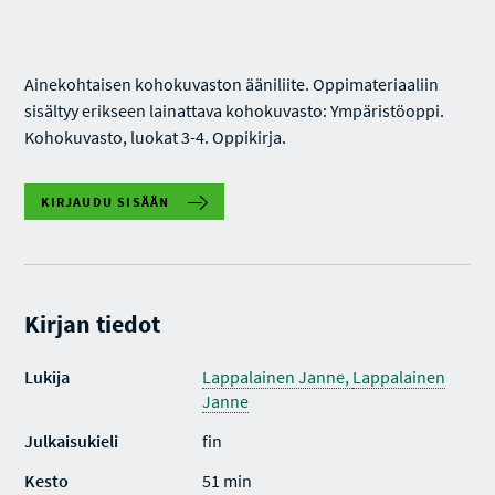
Ainekohtaisen kohokuvaston ääniliite. Oppimateriaaliin
sisältyy erikseen lainattava kohokuvasto: Ympäristöoppi.
Kohokuvasto, luokat 3-4. Oppikirja.
KIRJAUDU SISÄÄN
Kirjan tiedot
Lukija
Lappalainen Janne,
Lappalainen
Janne
Julkaisukieli
fin
Kesto
51 min