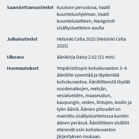
Saavutettavuustiedot
kuuloon perustuva, Vaatii
kuunteluohjelman, Vaatii
kuuntelulaitteen, Navigointi
sisällysluettelon avulla
Julkaisutiedot
Helsinki Celia 2025 (Helsinki Celia
2025)
Ulkoasu
äänikirja Daisy 2.02 (51 min)
Huomautukset
Ympäristöopin kohokuvaston 3–4
ääniliite syventää ja täydentää
kohokuvastoa. Ääniliitteestä löydät
vuodenaikojen, metsän,
vesialueiden, maaseudun,
kaupungin, veden, lintujen, kodin ja
työn ääniä. Äänien pituudet on
mainittu sisällysluettelossa kunkin
äänen perässä. Ääniliitteen sisällöt
etenevät osin kohokuvaston
järjestyksen mukaan.