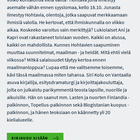
asemalle vähän ennen syyslomaa, kello 18.10. Junasta
ilmestyy Hohtavia, olentoja, jotka saapuvat merkkaamaan
ihmisiä valolla. He kertovat, että ihmiskunnalla on viikko
aikaa. Koskeeko varoitus vain merkittyjä? Lukiolaiset Ani ja
Kapri ovat rakastaneet toisiaan vuoden. Kaikki on alussa,
kaikki on mahdollista. Kunnes Hohtavien saapuminen
muuttaa suunnitelmat, maailman - ja heidät. Mitä ehtii vielä
viikossa? Mitkä salaisuudet täytyy kertoa ennen
maailmanloppua? Lupaa että me valitsemme toisemme,
kävi tässä maailmassa miten tahansa. Siri Kolu on Vantaalla
asuva kirjailija, esitysdramaturgi ja kirjoittajakouluttaja,
jolta on julkaistu parikymmentä teosta lapsille, nuorille ja
aikuisille. Hän on saanut mm. Lasten ja nuorten Finlandia -
palkinnon, Topelius-palkinnon sekä Blogistanian kuopus -
palkinnon, ja hänen teoksiaan on käännetty yli 20
kielialueelle.
KIRJAUDU SISÄÄN