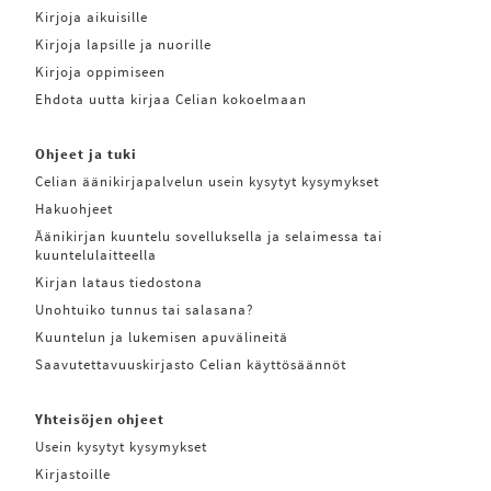
Kirjoja aikuisille
Kirjoja lapsille ja nuorille
Kirjoja oppimiseen
Ehdota uutta kirjaa Celian kokoelmaan
Ohjeet ja tuki
Celian äänikirjapalvelun usein kysytyt kysymykset
Hakuohjeet
Äänikirjan kuuntelu sovelluksella ja selaimessa tai
kuuntelulaitteella
Kirjan lataus tiedostona
Unohtuiko tunnus tai salasana?
Kuuntelun ja lukemisen apuvälineitä
Saavutettavuuskirjasto Celian käyttösäännöt
Yhteisöjen ohjeet
Usein kysytyt kysymykset
Kirjastoille