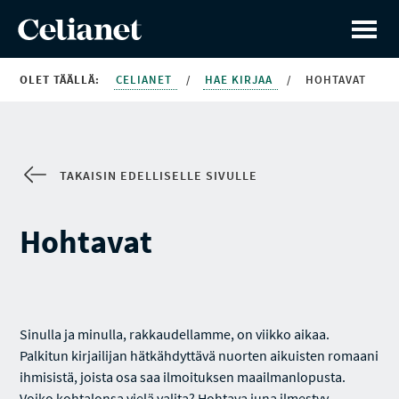
OLET TÄÄLLÄ:
CELIANET
/
HAE KIRJAA
/
HOHTAVAT
TAKAISIN EDELLISELLE SIVULLE
Hohtavat
Sinulla ja minulla, rakkaudellamme, on viikko aikaa.
Palkitun kirjailijan hätkähdyttävä nuorten aikuisten romaani
ihmisistä, joista osa saa ilmoituksen maailmanlopusta.
Voiko kohtalonsa vielä valita? Hohtava juna ilmestyy