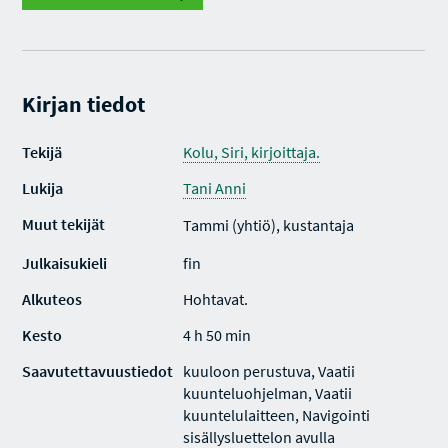
Kirjan tiedot
Tekijä
Kolu, Siri, kirjoittaja.
Lukija
Tani Anni
Muut tekijät
Tammi (yhtiö), kustantaja
Julkaisukieli
fin
Alkuteos
Hohtavat.
Kesto
4 h 50 min
Saavutettavuustiedot
kuuloon perustuva, Vaatii
kuunteluohjelman, Vaatii
kuuntelulaitteen, Navigointi
sisällysluettelon avulla