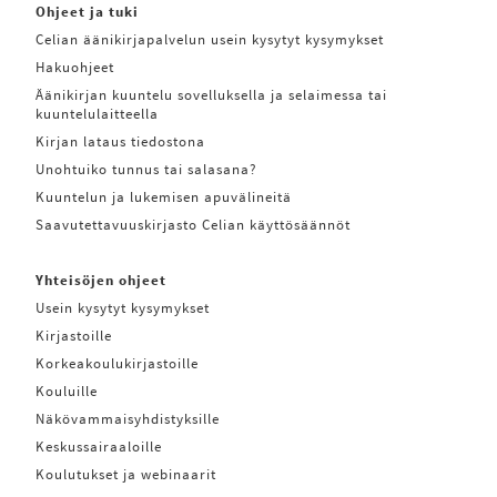
Ohjeet ja tuki
Celian äänikirjapalvelun usein kysytyt kysymykset
Hakuohjeet
Äänikirjan kuuntelu sovelluksella ja selaimessa tai
kuuntelulaitteella
Kirjan lataus tiedostona
Unohtuiko tunnus tai salasana?
Kuuntelun ja lukemisen apuvälineitä
Saavutettavuuskirjasto Celian käyttösäännöt
Yhteisöjen ohjeet
Usein kysytyt kysymykset
Kirjastoille
Korkeakoulukirjastoille
Kouluille
Näkövammaisyhdistyksille
Keskussairaaloille
Koulutukset ja webinaarit