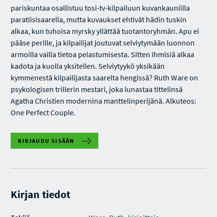
pariskuntaa osallistuu tosi-tv-kilpailuun kuvankauniilla
paratiisisaarella, mutta kuvaukset ehtivät hädin tuskin
alkaa, kun tuhoisa myrsky yllättää tuotantoryhmän. Apu ei
pääse perille, ja kilpailijat joutuvat selviytymään luonnon
armoilla vailla tietoa pelastumisesta. Sitten ihmisiä alkaa
kadota ja kuolla yksitellen. Selviytyykö yksikään
kymmenestä kilpailijasta saarelta hengissä? Ruth Ware on
psykologisen trillerin mestari, joka lunastaa tittelinsä
Agatha Christien modernina manttelinperijänä. Alkuteos:
One Perfect Couple.
KIRJAUDU SISÄÄN
Kirjan tiedot