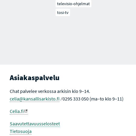
televisio-ohjelmat
tosi-tv
Asiakaspalvelu
Chat palvelee verkossa arkisin klo 9–14.
celia@kansallisarkisto.fi
⁄ 0295 333 050 (ma–to klo 9–11)
Celia.fi
Saavutettavuusselosteet
Tietosuoja