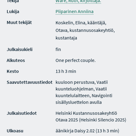
Tekijä
Ware, Ruth, kirjoittaja.
Lukija
Piiparinen Anniina
Muut tekijät
Koskelin, Elina, kääntäjä,
Otava, kustannusosakeyhtiö,
kustantaja
Julkaisukieli
fin
Alkuteos
One perfect couple.
Kesto
13 h 3 min
Saavutettavuustiedot
kuuloon perustuva, Vaatii
kuunteluohjelman, Vaatii
kuuntelulaitteen, Navigointi
sisällysluettelon avulla
Julkaisutiedot
Helsinki Kustannusosakeyhtiö
Otava 2025 (Helsinki Silencio 2025)
Ulkoasu
äänikirja Daisy 2.02 (13 h 3 min)