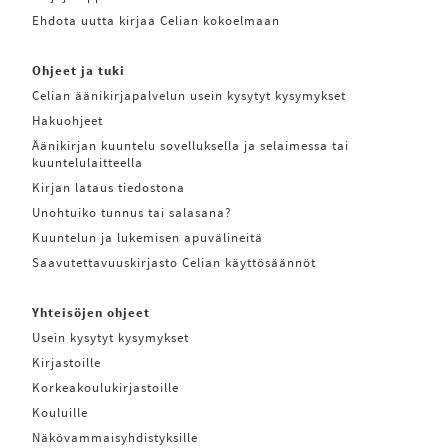
Ehdota uutta kirjaa Celian kokoelmaan
Ohjeet ja tuki
Celian äänikirjapalvelun usein kysytyt kysymykset
Hakuohjeet
Äänikirjan kuuntelu sovelluksella ja selaimessa tai
kuuntelulaitteella
Kirjan lataus tiedostona
Unohtuiko tunnus tai salasana?
Kuuntelun ja lukemisen apuvälineitä
Saavutettavuuskirjasto Celian käyttösäännöt
Yhteisöjen ohjeet
Usein kysytyt kysymykset
Kirjastoille
Korkeakoulukirjastoille
Kouluille
Näkövammaisyhdistyksille