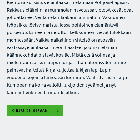
Kiehtova kurkistus eläinlääkärin elämään Pohjois-Lapissa.
Rakkaus eläimiin ja mummolan navetassa vietetyt kesät ovat
johdattaneet Venlan eläinlääkärin ammattiin. Vakituinen
työpaikka löytyy Inarista, jossa pohjoinen elämäntyyli
poroerotuksineen ja moottorikelkkoineen vievät tulokkaan
mennessään. Vaikka paikallinen yhteisö on avosylin
vastassa, eläinlääkärintyön haasteet ja oman elämän
käännekohdat pistävät koville. Mistä etsiä voimaa ja
mielenrauhaa, kun uupumus ja riittämättömyyden tunne
painavat harteita? Kirja kuljettaa lukijan läpi Lapin
vuodenaikojen ja lumoavan luonnon. Venla Jyrkisen kirja
Kumppanina koira valloitti lukijoiden sydämet ja nyt
lämminhenkinen tarinointi jatkuu.
KIRJAUDU SISÄÄN