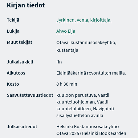
Kirjan tiedot
Tekijä
Jyrkinen, Venla, kirjoittaja.
Lukija
Ahvo Eija
Muut tekijät
Otava, kustannusosakeyhtiö,
kustantaja
Julkaisukieli
fin
Alkuteos
Eläinlääkärinä revontulten mailla.
Kesto
8 h 30 min
Saavutettavuustiedot
kuuloon perustuva, Vaatii
kuunteluohjelman, Vaatii
kuuntelulaitteen, Navigointi
sisällysluettelon avulla
Julkaisutiedot
Helsinki Kustannusosakeyhtiö
Otava 2025 (Helsinki Book Garden