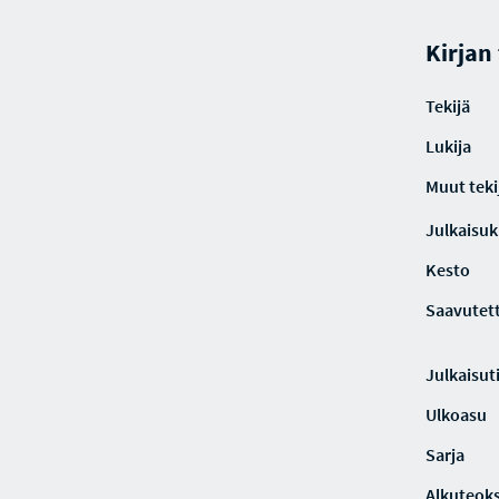
Kirjan
Tekijä
Lukija
Muut teki
Julkaisuki
Kesto
Saavutet
Julkaisut
Ulkoasu
Sarja
Alkuteoks