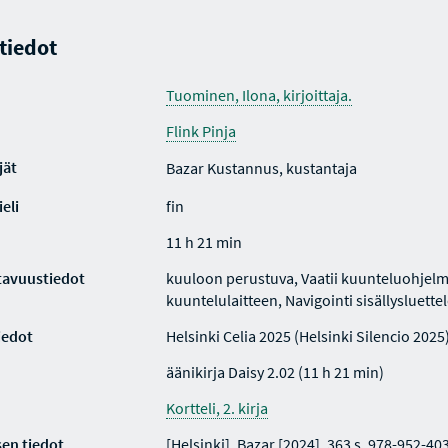
 tiedot
Tuominen, Ilona, kirjoittaja.
Flink Pinja
jät
Bazar Kustannus, kustantaja
eli
fin
11 h 21 min
tavuustiedot
kuuloon perustuva, Vaatii kuunteluohjelm
kuuntelulaitteen, Navigointi sisällysluette
iedot
Helsinki Celia 2025 (Helsinki Silencio 2025
äänikirja Daisy 2.02 (11 h 21 min)
Kortteli, 2. kirja
en tiedot
[Helsinki], Bazar [2024]. 363 s. 978-952-40