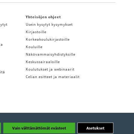
Yhteisöjen ohjeet
ytyt
Usein kysytyt kysymykset
Kirjastoille
Korkeakoulukirjastoille
ja
Kouluille
Näkövammaisyhdistyksille
Keskussairaaloille
Koulutukset ja webinaarit
itä
Celian esitteet ja materiaalit
Vain välttämättömät evästeet
Asetukset