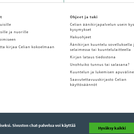
it
Ohjeet ja tuki
uisille
Celian äänikirjapalvelun usein kys
kysymykset
sille ja nuorille
Hakuohjeet
ppimiseen
Äänikirjan kuuntelu sovelluksella 
tta kirjaa Celian kokoelmaan
selaimessa tai kuuntelulaitteella
Kirjan lataus tiedostona
Unohtuiko tunnus tai salasana?
Kuuntelun ja lukemisen apuväline
Saavutettavuuskirjasto Celian
käyttösäännöt
eksi. Sivuston chat-palvelua voi käyttää
Hyväksy kaikki