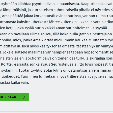
uryhmään kilahtaa pyyntö hiivan lainaamisesta. Naapurit maksavat
a lämpimäisinä, ja kun sateisen suhmuraisella pihalla ei näy edes K
a, Ama päättää jakaa korvapuustit ovinaapurinsa, vanhan Hilma-ro
attomasta kahvitteluhetkestä lähtee kuitenkin liikkeelle varsin erik
en ketju, joka sysää nurin kaikki Aman suunnitelmat. Ja syypää
aan on tavallaan Hilma-rouva, sillä koko pulla-gaten aiheuttaja on
poika, mies, jonka Ama kiertää mieluimmin kaukaa.Muutosten ry
ietittävä uusiksi myös käsityksensä omasta itsestään yksin viihty
ä, joka ei katsele maailmaa vanhempiensa tapaan höpsöromanttis
aisten lasien läpi.Normipäivä on toinen osa turkulaiskirjailija Ilon
ortteli-sarjasta, jonka avaus Seurustelusalaliitto löysi nopeasti ti
n sydämiin. Tuotantoyhtiö Solar Films on ostanut sarjan ensimmäi
intioikeudet. Tuominen tunnetaan myös trillereistään Ja jollen sinu
astaa kaiku vain.
DU SISÄÄN