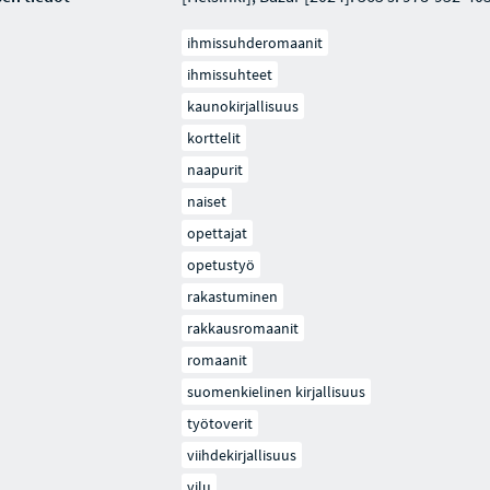
ihmissuhderomaanit
ihmissuhteet
kaunokirjallisuus
korttelit
naapurit
naiset
opettajat
opetustyö
rakastuminen
rakkausromaanit
romaanit
suomenkielinen kirjallisuus
työtoverit
viihdekirjallisuus
vilu