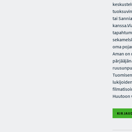
keskustel
tuoksuvin
tai Sanni
kanssa.Vi
tapahtumi
sekamelsk
oma pojan
Aman on m
pärjääjän
ruusunpun
Tuomisen K
lukijoide
filmatiso
Huutoon v
KIRJAU