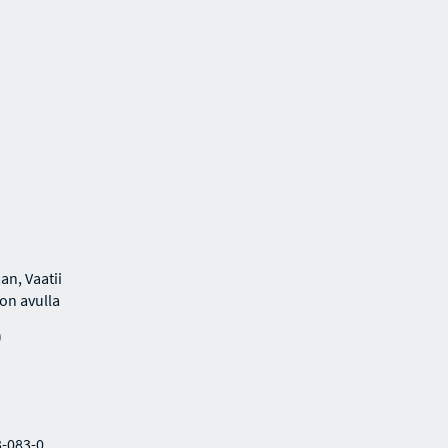
an, Vaatii
lon avulla
)
3-083-0.