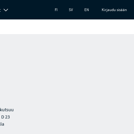
t
FI
SV
EN
Kirjaudu sisään
 kutsuu
 D 23
lia