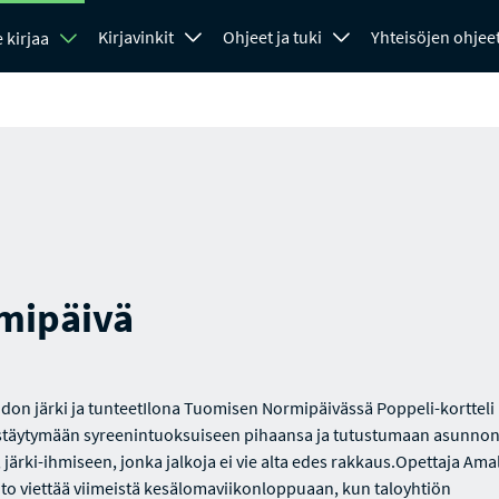
Kirjavinkit
Ohjeet ja tuki
Yhteisöjen ohjee
 kirjaa
mipäivä
on järki ja tunteetIlona Tuomisen Normipäivässä Poppeli-kortteli
istäytymään syreenintuoksuiseen pihaansa ja tutustumaan asunnon
järki-ihmiseen, jonka jalkoja ei vie alta edes rakkaus.Opettaja Ama
o viettää viimeistä kesälomaviikonloppuaan, kun taloyhtiön