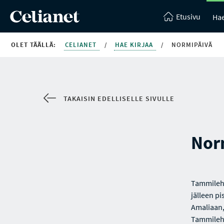
Etusivu
Hae
OLET TÄÄLLÄ:
CELIANET
/
HAE KIRJAA
/
NORMIPÄIVÄ
TAKAISIN EDELLISELLE SIVULLE
Nor
Tammilehd
jälleen p
Amaliaan, 
Tammileht