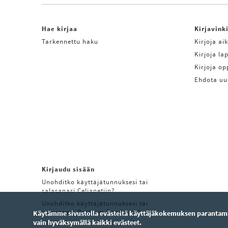
Hae kirjaa
Kirjavink
Tarkennettu haku
Kirjoja aik
Kirjoja lap
Kirjoja o
Ehdota uu
Kirjaudu sisään
Unohditko käyttäjätunnuksesi tai
salasanasi Celianetiin?
Unohditko käyttäjätunnuksesi tai
salasanasi Pratsam Readeriin?
Käytämme sivustolla evästeitä käyttäjäkokemuksen parantamis
vain hyväksymällä kaikki evästeet.