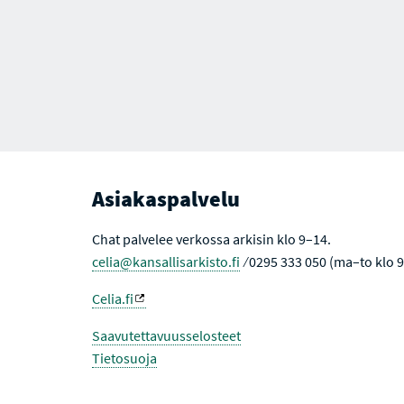
Asiakaspalvelu
Chat palvelee verkossa arkisin klo 9–14.
celia@kansallisarkisto.fi
⁄ 0295 333 050 (ma–to klo 
Celia.fi
Saavutettavuusselosteet
Tietosuoja