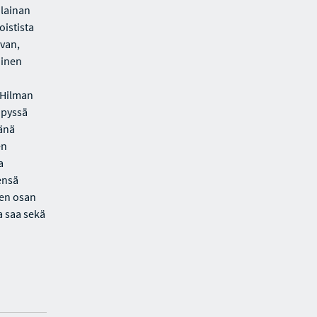
 lainan
oistista
uvan,
oinen
 Hilman
öpyssä
vänä
en
a
ensä
nen osan
a saa sekä