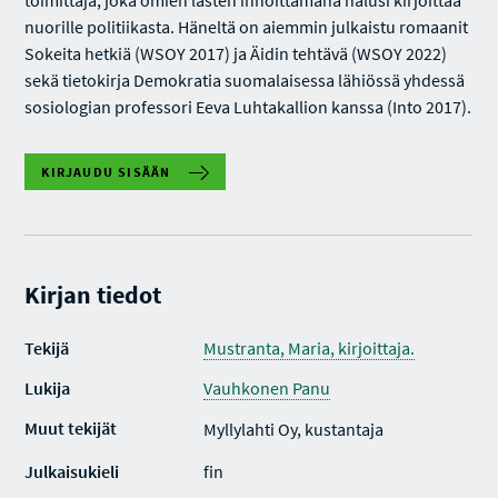
toimittaja, joka omien lasten innoittamana halusi kirjoittaa
nuorille politiikasta. Häneltä on aiemmin julkaistu romaanit
Sokeita hetkiä (WSOY 2017) ja Äidin tehtävä (WSOY 2022)
sekä tietokirja Demokratia suomalaisessa lähiössä yhdessä
sosiologian professori Eeva Luhtakallion kanssa (Into 2017).
KIRJAUDU SISÄÄN
Kirjan tiedot
Tekijä
Mustranta, Maria, kirjoittaja.
Lukija
Vauhkonen Panu
Muut tekijät
Myllylahti Oy, kustantaja
Julkaisukieli
fin