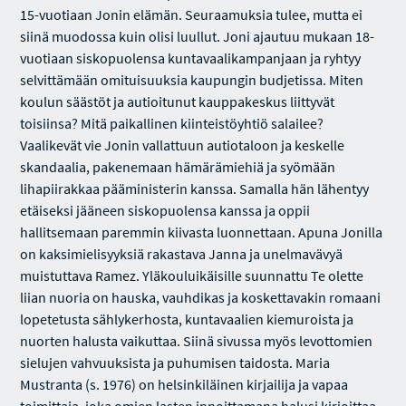
15-vuotiaan Jonin elämän. Seuraamuksia tulee, mutta ei
siinä muodossa kuin olisi luullut. Joni ajautuu mukaan 18-
vuotiaan siskopuolensa kuntavaalikampanjaan ja ryhtyy
selvittämään omituisuuksia kaupungin budjetissa. Miten
koulun säästöt ja autioitunut kauppakeskus liittyvät
toisiinsa? Mitä paikallinen kiinteistöyhtiö salailee?
Vaalikevät vie Jonin vallattuun autiotaloon ja keskelle
skandaalia, pakenemaan hämärämiehiä ja syömään
lihapiirakkaa pääministerin kanssa. Samalla hän lähentyy
etäiseksi jääneen siskopuolensa kanssa ja oppii
hallitsemaan paremmin kiivasta luonnettaan. Apuna Jonilla
on kaksimielisyyksiä rakastava Janna ja unelmavävyä
muistuttava Ramez. Yläkouluikäisille suunnattu Te olette
liian nuoria on hauska, vauhdikas ja koskettavakin romaani
lopetetusta sählykerhosta, kuntavaalien kiemuroista ja
nuorten halusta vaikuttaa. Siinä sivussa myös levottomien
sielujen vahvuuksista ja puhumisen taidosta. Maria
Mustranta (s. 1976) on helsinkiläinen kirjailija ja vapaa