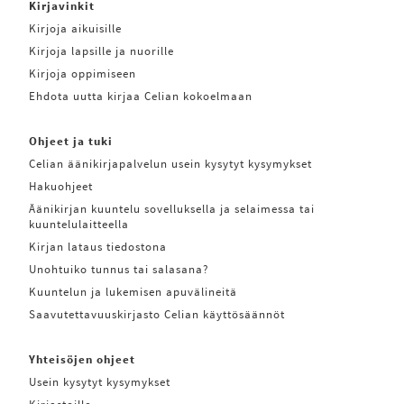
Kirjavinkit
Kirjoja aikuisille
Kirjoja lapsille ja nuorille
Kirjoja oppimiseen
Ehdota uutta kirjaa Celian kokoelmaan
Ohjeet ja tuki
Celian äänikirjapalvelun usein kysytyt kysymykset
Hakuohjeet
Äänikirjan kuuntelu sovelluksella ja selaimessa tai
kuuntelulaitteella
Kirjan lataus tiedostona
Unohtuiko tunnus tai salasana?
Kuuntelun ja lukemisen apuvälineitä
Saavutettavuuskirjasto Celian käyttösäännöt
Yhteisöjen ohjeet
Usein kysytyt kysymykset