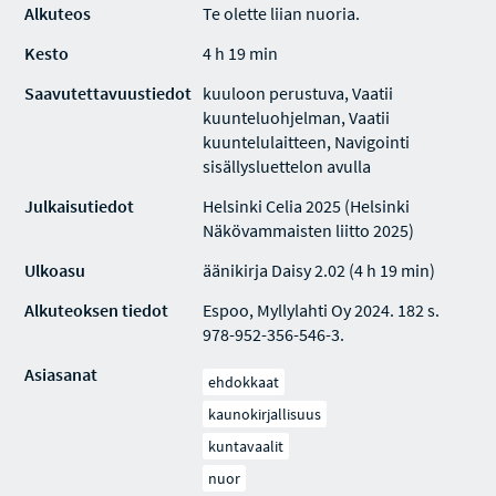
Alkuteos
Te olette liian nuoria.
Kesto
4 h 19 min
Saavutettavuustiedot
kuuloon perustuva, Vaatii
kuunteluohjelman, Vaatii
kuuntelulaitteen, Navigointi
sisällysluettelon avulla
Julkaisutiedot
Helsinki Celia 2025 (Helsinki
Näkövammaisten liitto 2025)
Ulkoasu
äänikirja Daisy 2.02 (4 h 19 min)
Alkuteoksen tiedot
Espoo, Myllylahti Oy 2024. 182 s.
978-952-356-546-3.
Asiasanat
ehdokkaat
kaunokirjallisuus
kuntavaalit
nuor