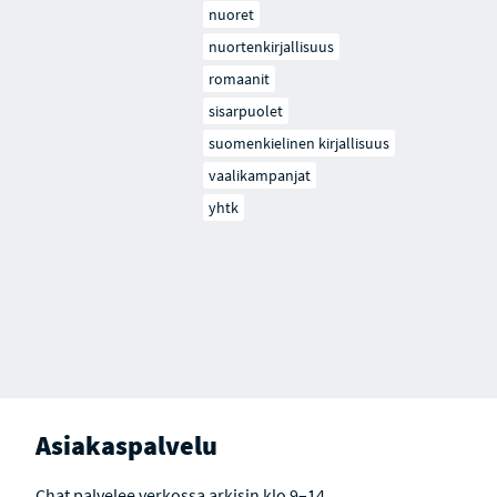
nuoret
nuortenkirjallisuus
romaanit
sisarpuolet
suomenkielinen kirjallisuus
vaalikampanjat
yhtk
Asiakaspalvelu
Chat palvelee verkossa arkisin klo 9–14.