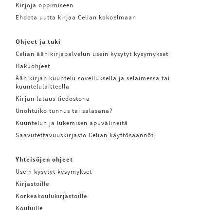
Kirjoja oppimiseen
Ehdota uutta kirjaa Celian kokoelmaan
Ohjeet ja tuki
Celian äänikirjapalvelun usein kysytyt kysymykset
Hakuohjeet
Äänikirjan kuuntelu sovelluksella ja selaimessa tai
kuuntelulaitteella
Kirjan lataus tiedostona
Unohtuiko tunnus tai salasana?
Kuuntelun ja lukemisen apuvälineitä
Saavutettavuuskirjasto Celian käyttösäännöt
Yhteisöjen ohjeet
Usein kysytyt kysymykset
Kirjastoille
Korkeakoulukirjastoille
Kouluille