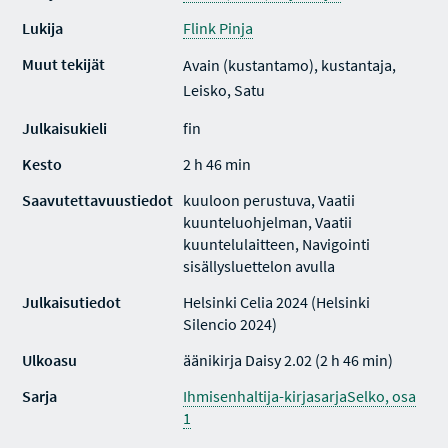
Lukija
Flink Pinja
Muut tekijät
Avain (kustantamo), kustantaja,
Leisko, Satu
Julkaisukieli
fin
Kesto
2 h 46 min
Saavutettavuustiedot
kuuloon perustuva, Vaatii
kuunteluohjelman, Vaatii
kuuntelulaitteen, Navigointi
sisällysluettelon avulla
Julkaisutiedot
Helsinki Celia 2024 (Helsinki
Silencio 2024)
Ulkoasu
äänikirja Daisy 2.02 (2 h 46 min)
Sarja
Ihmisenhaltija-kirjasarjaSelko, osa
1