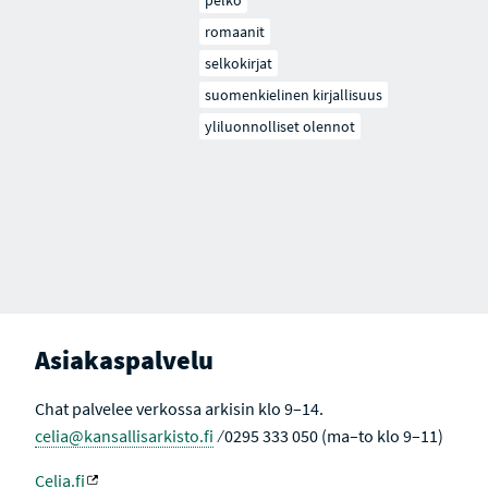
pelko
romaanit
selkokirjat
suomenkielinen kirjallisuus
yliluonnolliset olennot
Asiakaspalvelu
Chat palvelee verkossa arkisin klo 9–14.
celia@kansallisarkisto.fi
⁄ 0295 333 050 (ma–to klo 9–11)
Celia.fi