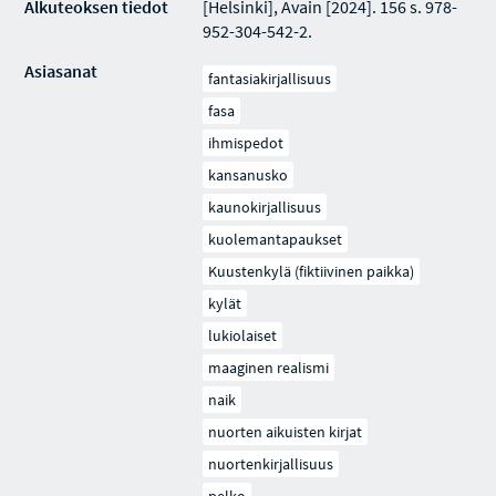
Alkuteoksen tiedot
[Helsinki], Avain [2024]. 156 s. 978-
952-304-542-2.
Asiasanat
fantasiakirjallisuus
fasa
ihmispedot
kansanusko
kaunokirjallisuus
kuolemantapaukset
Kuustenkylä (fiktiivinen paikka)
kylät
lukiolaiset
maaginen realismi
naik
nuorten aikuisten kirjat
nuortenkirjallisuus