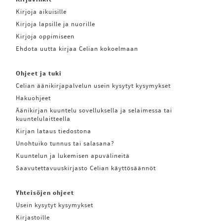
Kirjoja aikuisille
Kirjoja lapsille ja nuorille
Kirjoja oppimiseen
Ehdota uutta kirjaa Celian kokoelmaan
Ohjeet ja tuki
Celian äänikirjapalvelun usein kysytyt kysymykset
Hakuohjeet
Äänikirjan kuuntelu sovelluksella ja selaimessa tai
kuuntelulaitteella
Kirjan lataus tiedostona
Unohtuiko tunnus tai salasana?
Kuuntelun ja lukemisen apuvälineitä
Saavutettavuuskirjasto Celian käyttösäännöt
Yhteisöjen ohjeet
Usein kysytyt kysymykset
Kirjastoille