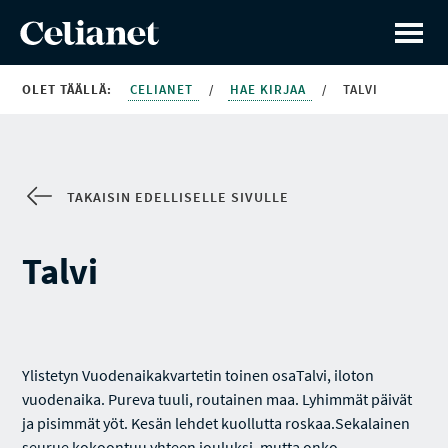
OLET TÄÄLLÄ:
CELIANET
/
HAE KIRJAA
/
TALVI
TAKAISIN EDELLISELLE SIVULLE
Talvi
Ylistetyn Vuodenaikakvartetin toinen osaTalvi, iloton
vuodenaika. Pureva tuuli, routainen maa. Lyhimmät päivät
ja pisimmät yöt. Kesän lehdet kuollutta roskaa.Sekalainen
seurue kokoontuu yhteen jouluksi, mutta onko