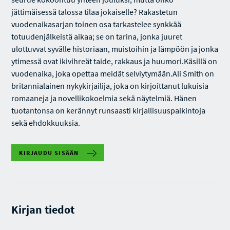
jättimäisessä talossa tilaa jokaiselle? Rakastetun
vuodenaikasarjan toinen osa tarkastelee synkkää
totuudenjälkeistä aikaa; se on tarina, jonka juuret
ulottuvvat syvälle historiaan, muistoihin ja lämpöön ja jonka
ytimessä ovat ikivihreät taide, rakkaus ja huumori.Käsillä on
vuodenaika, joka opettaa meidät selviytymään.Ali Smith on
britannialainen nykykirjailija, joka on kirjoittanut lukuisia
romaaneja ja novellikokoelmia sekä näytelmiä. Hänen
tuotantonsa on kerännyt runsaasti kirjallisuuspalkintoja
sekä ehdokkuuksia.
KIRJAUDU SISÄÄN
Kirjan tiedot