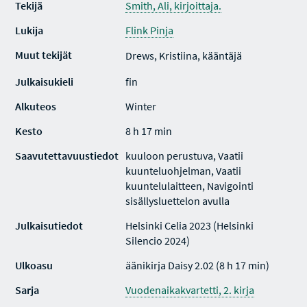
Tekijä
Smith, Ali, kirjoittaja.
Lukija
Flink Pinja
Muut tekijät
Drews, Kristiina, kääntäjä
Julkaisukieli
fin
Alkuteos
Winter
Kesto
8 h 17 min
Saavutettavuustiedot
kuuloon perustuva, Vaatii
kuunteluohjelman, Vaatii
kuuntelulaitteen, Navigointi
sisällysluettelon avulla
Julkaisutiedot
Helsinki Celia 2023 (Helsinki
Silencio 2024)
Ulkoasu
äänikirja Daisy 2.02 (8 h 17 min)
Sarja
Vuodenaikakvartetti, 2. kirja