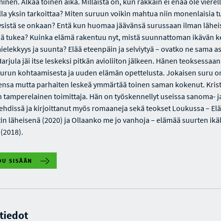
en. Alkaa toinen aika. Millaista on, kun rakkain ei enää ole vierel
lla yksin tarkoittaa? Miten suruun voikin mahtua niin monenlaisia tu
ysistä se onkaan? Entä kun huomaa jäävänsä surussaan ilman lähei
ä tukea? Kuinka elämä rakentuu nyt, mistä suunnattoman ikävän k
ielekkyys ja suunta? Elää eteenpäin ja selviytyä – ovatko ne sama a
Harjula jäi itse leskeksi pitkän avioliiton jälkeen. Hänen teoksessaan
surun kohtaamisesta ja uuden elämän opettelusta. Jokaisen suru o
nsa mutta parhaiten leskeä ymmärtää toinen saman kokenut. Krist
n tamperelainen toimittaja. Hän on työskennellyt useissa sanoma- j
ehdissä ja kirjoittanut myös romaaneja sekä teokset Loukussa – E
tin läheisenä (2020) ja Ollaanko me jo vanhoja – elämää suurten ik
(2018).
DU SISÄÄN
 tiedot