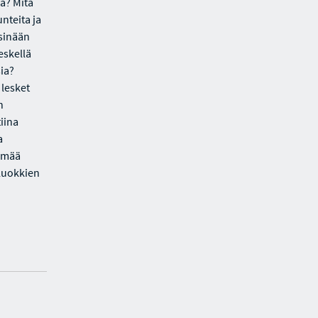
lä? Mitä
nteita ja
sinään
eskellä
sia?
 lesket
n
iina
a
lämää
äluokkien