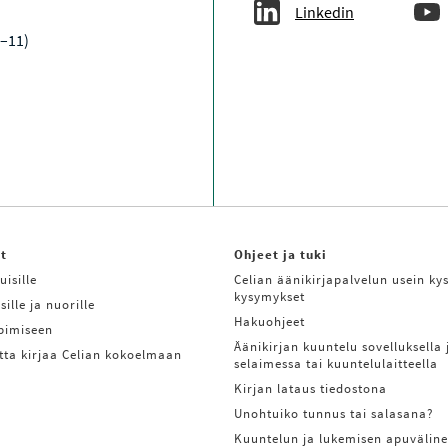
Linkedin
9–11)
it
Ohjeet ja tuki
uisille
Celian äänikirjapalvelun usein kys
kysymykset
sille ja nuorille
Hakuohjeet
ppimiseen
Äänikirjan kuuntelu sovelluksella 
tta kirjaa Celian kokoelmaan
selaimessa tai kuuntelulaitteella
Kirjan lataus tiedostona
Unohtuiko tunnus tai salasana?
Kuuntelun ja lukemisen apuväline