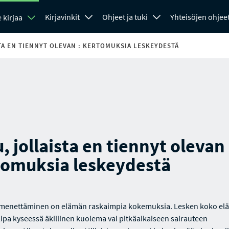
Kirjavinkit
Ohjeet ja tuki
Yhteisöjen ohjee
 kirjaa
TA EN TIENNYT OLEVAN : KERTOMUKSIA LESKEYDESTÄ
, jollaista en tiennyt olevan 
tomuksia leskeydestä
 menettäminen on elämän raskaimpia kokemuksia. Lesken koko el
olipa kyseessä äkillinen kuolema vai pitkäaikaiseen sairauteen