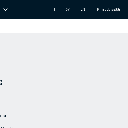
t
FI
SV
EN
Kirjaudu sisään
:
ämä