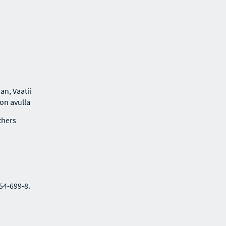
an, Vaatii
lon avulla
thers
354-699-8.