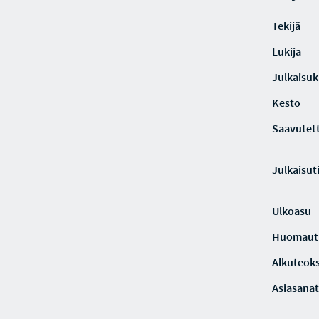
Tekijä
Lukija
Julkaisuki
Kesto
Saavutet
Julkaisut
Ulkoasu
Huomaut
Alkuteoks
Asiasanat