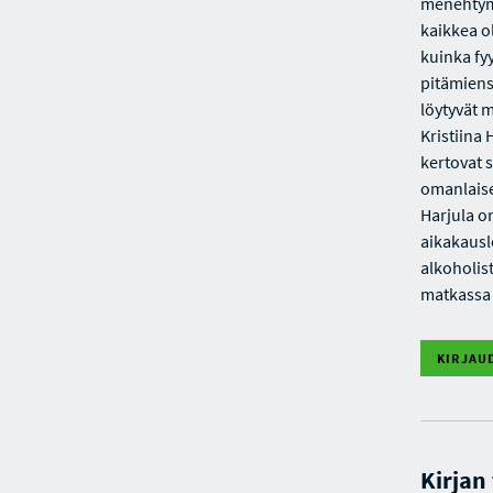
menehtymin
kaikkea o
kuinka fy
pitämiens
löytyvät m
Kristiina 
kertovat 
omanlaise
Harjula o
aikakausl
alkoholis
matkassa 
KIRJAU
Kirjan