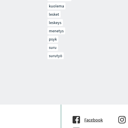
kuolema
lesket
leskeys
menetys
psyk
suru
surutyö
Facebook