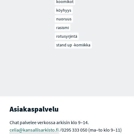
koomikot
köyhyys
nuoruus
rasismi
rotusyrjintä
stand up -komiikka
Asiakaspalvelu
Chat palvelee verkossa arkisin klo 9–14.
celia@kansallisarkisto.fi
⁄ 0295 333 050 (ma–to klo 9–11)