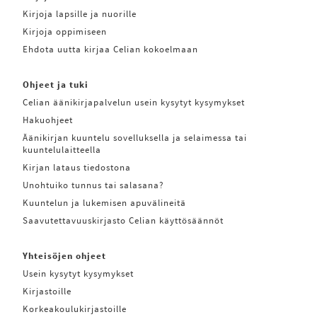
Kirjoja lapsille ja nuorille
Kirjoja oppimiseen
Ehdota uutta kirjaa Celian kokoelmaan
Ohjeet ja tuki
Celian äänikirjapalvelun usein kysytyt kysymykset
Hakuohjeet
Äänikirjan kuuntelu sovelluksella ja selaimessa tai
kuuntelulaitteella
Kirjan lataus tiedostona
Unohtuiko tunnus tai salasana?
Kuuntelun ja lukemisen apuvälineitä
Saavutettavuuskirjasto Celian käyttösäännöt
Yhteisöjen ohjeet
Usein kysytyt kysymykset
Kirjastoille
Korkeakoulukirjastoille