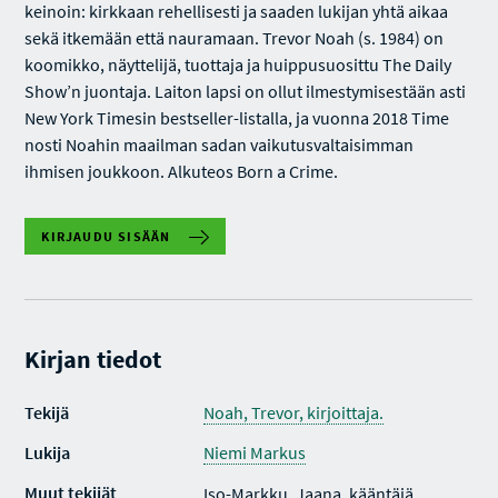
keinoin: kirkkaan rehellisesti ja saaden lukijan yhtä aikaa
sekä itkemään että nauramaan. Trevor Noah (s. 1984) on
koomikko, näyttelijä, tuottaja ja huippusuosittu The Daily
Show’n juontaja. Laiton lapsi on ollut ilmestymisestään asti
New York Timesin bestseller-listalla, ja vuonna 2018 Time
nosti Noahin maailman sadan vaikutusvaltaisimman
ihmisen joukkoon. Alkuteos Born a Crime.
KIRJAUDU SISÄÄN
Kirjan tiedot
Tekijä
Noah, Trevor, kirjoittaja.
Lukija
Niemi Markus
Muut tekijät
Iso-Markku, Jaana, kääntäjä