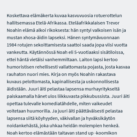
Koskettava elämäkerta kuvaa kasvuvuosia rotuerottelun
hallitsemassa Etelä-Afrikassa. Eteläafrikkalaisen Trevor
Noahin elämä alkoi rikoksesta: hän syntyi valkoisen isän ja
mustan xhosa-äidin lapseksi. Hänen syntymävuonnaan
1984 rotujen sekoittamisesta saattoi saada jopa viisi vuotta
vankeutta. Käytännössä Noah eli 5-vuotiaaksi sisätiloissa,
ettei häntä vietäisi vanhemmiltaan. Laiton lapsi kertoo
humoristisen rehellisesti vallattomasta pojasta, josta kasvaa
rauhaton nuori mies. Kirja on myös Noahin rakastava
kuvaus pelottomasta, kapinallisesta ja uskonnollisesta
äidistään. Juuri äiti pelastaa lapsensa murhayritykseltä
paiskaamalla hänet ulos liikkuvasta pikkubussista. Juuri äiti
opettaa tulevalle komediatähdelle, miten vaikeudet
voitetaan huumorilla. Ja juuri äiti päättäväisesti pelastaa
lapsensa siitä köyhyyden, väkivallan ja hyväksikäytön
noidankehästä, joka uhkaa heidän molempien henkeä.
Noah kertoo elämästään taitavan stand up -koomikon