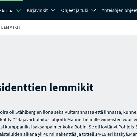
Kirjavinkit
Ohjeet ja tuki
Yhteisöjen ohjee
 kirjaa
 LEMMIKIT
sidenttien lemmikit
oira oli Ståhlbergien ilona sekä Kultarannassa että linnassa, kunnes
läkähtyi.""Rajavartiolaitos lahjoitti Mannerheimille viimeisten vuosie
ksi kumppaniksi saksanpaimenkoira Bobin. Se oli löytänyt Pohjoi
aisteluiden aikana yli 40 miinakenttää ja totteli 14-15 eri käskyä.Ma