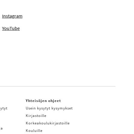
Instagram
YouTube
Yhteisöjen ohjeet
ytyt
Usein kysytyt kysymykset
Kirjastoille
Korkeakoulukirjastoille
ja
Kouluille