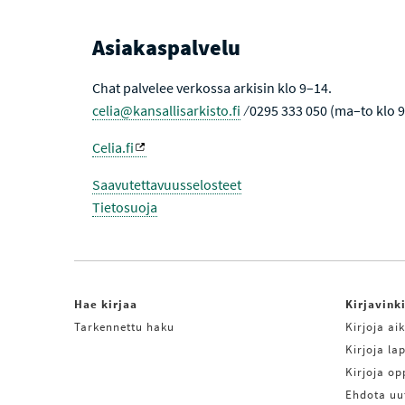
Asiakaspalvelu
Chat palvelee verkossa arkisin klo 9–14.
celia@kansallisarkisto.fi
⁄ 0295 333 050 (ma–to klo 
Celia.fi
Saavutettavuusselosteet
Tietosuoja
Hae kirjaa
Kirjavink
Tarkennettu haku
Kirjoja aik
Kirjoja lap
Kirjoja o
Ehdota uu