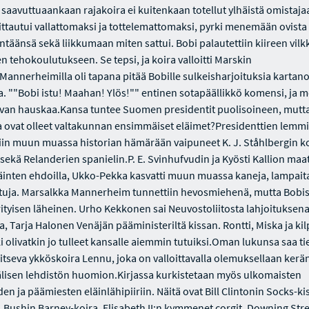
 saavuttuaankaan rajakoira ei kuitenkaan totellut ylhäistä omistaja
ittautui vallattomaksi ja tottelemattomaksi, pyrki menemään ovista
ntäänsä sekä liikkumaan miten sattui. Bobi palautettiin kiireen vilk
 tehokoulutukseen. Se tepsi, ja koira valloitti Marskin
annerheimilla oli tapana pitää Bobille sulkeisharjoituksia kartan
a. ""Bobi istu! Maahan! Ylös!"" entinen sotapäällikkö komensi, ja 
evan hauskaa.Kansa tuntee Suomen presidentit puolisoineen, mutta 
 ovat olleet valtakunnan ensimmäiset eläimet?Presidenttien lemmik
iin muun muassa historian hämärään vaipuneet K. J. Ståhlbergin koi
sekä Relanderien spanielin.P. E. Svinhufvudin ja Kyösti Kallion maati
eläinten ehdoilla, Ukko-Pekka kasvatti muun muassa kaneja, lampaita
uja. Marsalkka Mannerheim tunnettiin hevosmiehenä, mutta Bobisc
rityisen läheinen. Urho Kekkonen sai Neuvostoliitosta lahjoituksen
ia, Tarja Halonen Venäjän pääministeriltä kissan. Rontti, Miska ja ki
ki olivatkin jo tulleet kansalle aiemmin tutuiksi.Oman lukunsa saa t
itseva ykköskoira Lennu, joka on valloittavalla olemuksellaan kerä
lisen lehdistön huomion.Kirjassa kurkistetaan myös ulkomaisten
iden ja päämiesten eläinlähipiiriin. Näitä ovat Bill Clintonin Socks-ki
 Bushin Barney-koira, Elisabeth II:n kymmenet corgit, Downing Stre