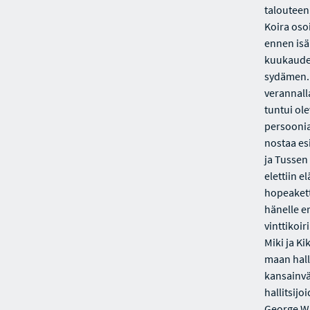
talouteen
Koira oso
ennen isä
kuukauden
sydämen.M
verannall
tuntui ol
persoonia
nostaa es
ja Tussen 
elettiin 
hopeakett
hänelle e
vinttikoir
Miki ja Ki
maan hall
kansainvä
hallitsijo
George W.