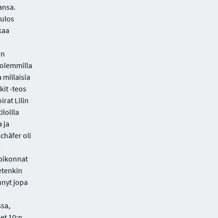
ansa.
 ulos
kaa
on
molemmilla
millaisia
it -teos
rat Lilin
loilla
 ja
häfer oli
a
lpikonnat
ietenkin
nnyt jopa
ssa,
et 10:n