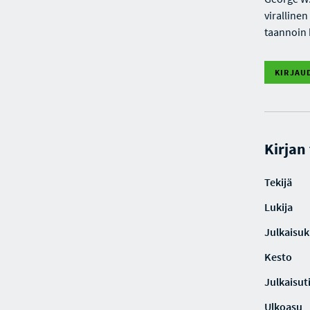
viralline
taannoin 
KIRJAU
Kirjan
Tekijä
Lukija
Julkaisuki
Kesto
Julkaisut
Ulkoasu