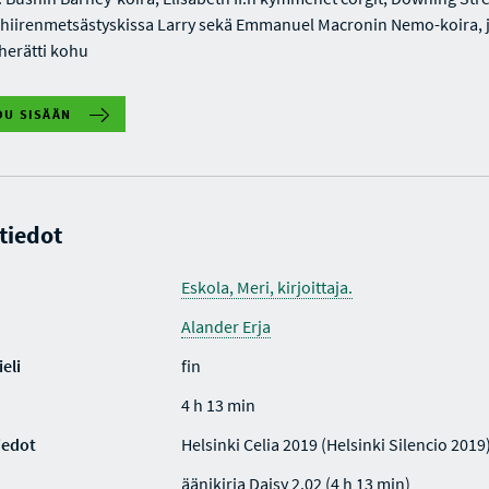
n hiirenmetsästyskissa Larry sekä Emmanuel Macronin Nemo-koira, 
herätti kohu
DU SISÄÄN
 tiedot
Eskola, Meri, kirjoittaja.
Alander Erja
eli
fin
4 h 13 min
iedot
Helsinki Celia 2019 (Helsinki Silencio 2019
äänikirja Daisy 2.02 (4 h 13 min)