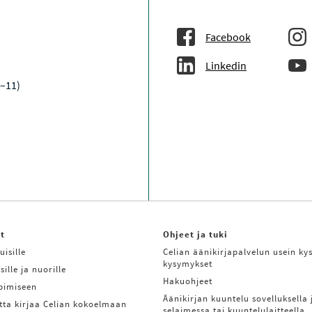
Facebook
Linkedin
9–11)
it
Ohjeet ja tuki
uisille
Celian äänikirjapalvelun usein kys
kysymykset
sille ja nuorille
Hakuohjeet
ppimiseen
Äänikirjan kuuntelu sovelluksella 
tta kirjaa Celian kokoelmaan
selaimessa tai kuuntelulaitteella