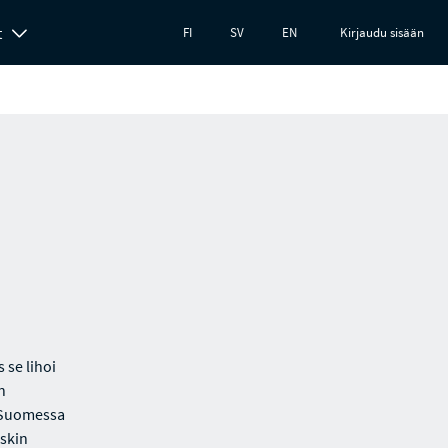
t
FI
SV
EN
Kirjaudu sisään
 se lihoi
n
s-Suomessa
rskin