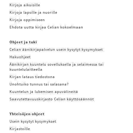
Kirjoja aikuisille
Kirjoja lapsille ja nuorille
Kirjoja oppimiseen
Ehdota uutta kirjaa Celian kokoelmaan
Ohjeet ja tuki
Celian äänikirjapalvelun usein kysytyt kysymykset
Hakuohjeet
Äänikirjan kuuntelu sovelluksella ja selaimessa tai
kuuntelulaitteella
Kirjan lataus tiedostona
Unohtuiko tunnus tai salasana?
Kuuntelun ja lukemisen apuvälineitä
Saavutettavuuskirjasto Celian käyttösäännöt
Yhteisöjen ohjeet
Usein kysytyt kysymykset
Kirjastoille