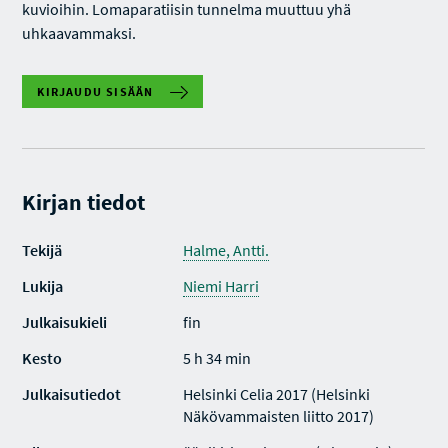
kuvioihin. Lomaparatiisin tunnelma muuttuu yhä
uhkaavammaksi.
KIRJAUDU SISÄÄN
Kirjan tiedot
Tekijä
Halme, Antti.
Lukija
Niemi Harri
Julkaisukieli
fin
Kesto
5 h 34 min
Julkaisutiedot
Helsinki Celia 2017 (Helsinki
Näkövammaisten liitto 2017)