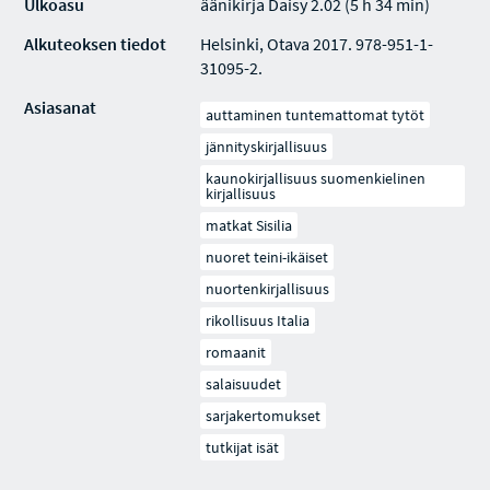
Ulkoasu
äänikirja Daisy 2.02 (5 h 34 min)
Alkuteoksen tiedot
Helsinki, Otava 2017. 978-951-1-
31095-2.
Asiasanat
auttaminen tuntemattomat tytöt
jännityskirjallisuus
kaunokirjallisuus suomenkielinen
kirjallisuus
matkat Sisilia
nuoret teini-ikäiset
nuortenkirjallisuus
rikollisuus Italia
romaanit
salaisuudet
sarjakertomukset
tutkijat isät