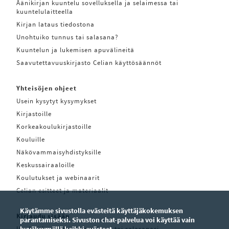
Äänikirjan kuuntelu sovelluksella ja selaimessa tai
kuuntelulaitteella
Kirjan lataus tiedostona
Unohtuiko tunnus tai salasana?
Kuuntelun ja lukemisen apuvälineitä
Saavutettavuuskirjasto Celian käyttösäännöt
Yhteisöjen ohjeet
Usein kysytyt kysymykset
Kirjastoille
Korkeakoulukirjastoille
Kouluille
Näkövammaisyhdistyksille
Keskussairaaloille
Koulutukset ja webinaarit
Celian esitteet ja materiaalit
Käytämme sivustolla evästeitä käyttäjäkokemuksen
Kirjaudu sisään
parantamiseksi. Sivuston chat-palvelua voi käyttää vain
Unohditko käyttäjätunnuksesi tai salasanasi