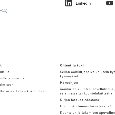
Linkedin
9–11)
it
Ohjeet ja tuki
uisille
Celian äänikirjapalvelun usein kys
kysymykset
sille ja nuorille
Hakuohjeet
ppimiseen
Äänikirjan kuuntelu sovelluksella 
tta kirjaa Celian kokoelmaan
selaimessa tai kuuntelulaitteella
Kirjan lataus tiedostona
Unohtuiko tunnus tai salasana?
Kuuntelun ja lukemisen apuväline