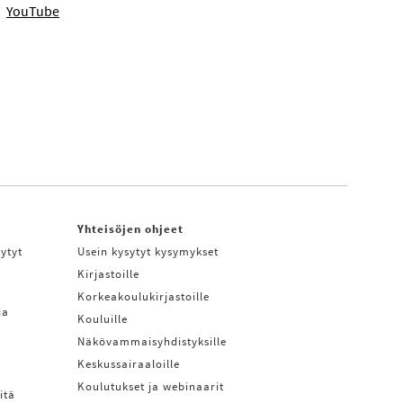
YouTube
Yhteisöjen ohjeet
ytyt
Usein kysytyt kysymykset
Kirjastoille
Korkeakoulukirjastoille
ja
Kouluille
Näkövammaisyhdistyksille
Keskussairaaloille
Koulutukset ja webinaarit
itä