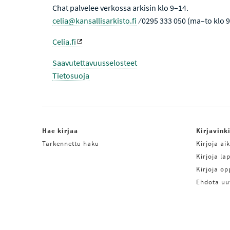
Chat palvelee verkossa arkisin klo 9–14.
celia@kansallisarkisto.fi
⁄ 0295 333 050 (ma–to klo 
Celia.fi
Saavutettavuusselosteet
Tietosuoja
Hae kirjaa
Kirjavink
Tarkennettu haku
Kirjoja aik
Kirjoja lap
Kirjoja o
Ehdota uu