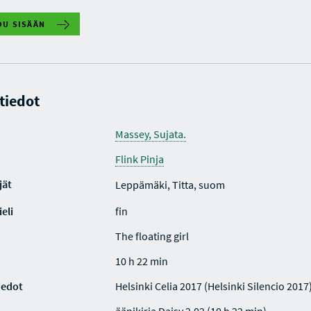
DU SISÄÄN
 tiedot
Massey, Sujata.
Flink Pinja
jät
Leppämäki, Titta, suom
eli
fin
The floating girl
10 h 22 min
iedot
Helsinki Celia 2017 (Helsinki Silencio 2017