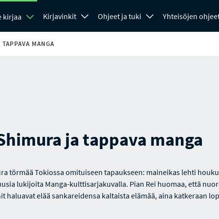
Kirjavinkit
Ohjeet ja tuki
Yhteisöjen ohjee
 kirjaa
A TAPPAVA MANGA
 Shimura ja tappava manga
ra törmää Tokiossa omituiseen tapaukseen: maineikas lehti houku
uusia lukijoita Manga-kulttisarjakuvalla. Pian Rei huomaa, että nuor
t haluavat elää sankareidensa kaltaista elämää, aina katkeraan l