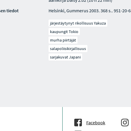
äänikirja Daisy 2.02 (10 h 22 min)
en tiedot
Helsinki, Gummerus 2003. 368 s.. 951-20-6
järjestäytynyt rikollisuus Yakuza
kaupungit Tokio
murha piirtäjät
salapoliisikirjallisuus
sarjakuvat Japani
Facebook