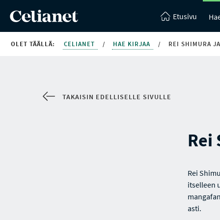
Etusivu
Hae
OLET TÄÄLLÄ:
CELIANET
/
HAE KIRJAA
/
REI SHIMURA J
TAKAISIN EDELLISELLE SIVULLE
Rei
Rei Shimu
itselleen 
mangafani
asti.