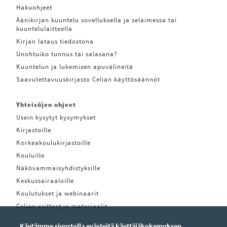
Hakuohjeet
Äänikirjan kuuntelu sovelluksella ja selaimessa tai
kuuntelulaitteella
Kirjan lataus tiedostona
Unohtuiko tunnus tai salasana?
Kuuntelun ja lukemisen apuvälineitä
Saavutettavuuskirjasto Celian käyttösäännöt
Yhteisöjen ohjeet
Usein kysytyt kysymykset
Kirjastoille
Korkeakoulukirjastoille
Kouluille
Näkövammaisyhdistyksille
Keskussairaaloille
Koulutukset ja webinaarit
Celian esitteet ja materiaalit
Käytämme sivustolla evästeitä käyttäjäkokemuksen