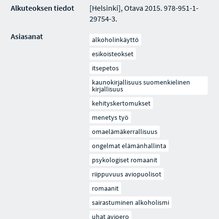
Alkuteoksen tiedot
[Helsinki], Otava 2015. 978-951-1-
29754-3.
Asiasanat
alkoholinkäyttö
esikoisteokset
itsepetos
kaunokirjallisuus suomenkielinen
kirjallisuus
kehityskertomukset
menetys työ
omaelämäkerrallisuus
ongelmat elämänhallinta
psykologiset romaanit
riippuvuus aviopuolisot
romaanit
sairastuminen alkoholismi
uhat avioero