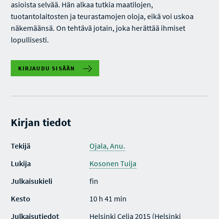
asioista selvää. Hän alkaa tutkia maatilojen,
tuotantolaitosten ja teurastamojen oloja, eikä voi uskoa
näkemäänsä. On tehtävä jotain, joka herättää ihmiset
lopullisesti.
KIRJAUDU SISÄÄN
Kirjan tiedot
Tekijä
Ojala, Anu.
Lukija
Kosonen Tuija
Julkaisukieli
fin
Kesto
10 h 41 min
Julkaisutiedot
Helsinki Celia 2015 (Helsinki