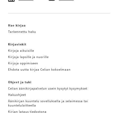
Hae kirjaa
Tarkennettu haku
Kirjavinkit
Kirjoja aikuisille
Kirjoja lapsille ja nuorille
Kirjoja oppimiseen
Ehdota uutta kirjaa Celian kokoelmaan
Ohjeet ja tuki
Celian äänikirjapalvelun usein kysytyt kysymykset
Hakuohjeet
Äänikirjan kuuntelu sovelluksella ja selaimessa tai
kuuntelulaitteella
Kirjan lataus tiedostona