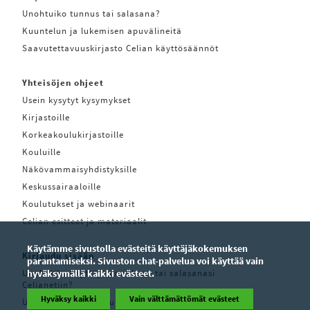
Unohtuiko tunnus tai salasana?
Kuuntelun ja lukemisen apuvälineitä
Saavutettavuuskirjasto Celian käyttösäännöt
Yhteisöjen ohjeet
Usein kysytyt kysymykset
Kirjastoille
Korkeakoulukirjastoille
Kouluille
Näkövammaisyhdistyksille
Keskussairaaloille
Koulutukset ja webinaarit
Celian esitteet ja materiaalit
Käytämme sivustolla evästeitä käyttäjäkokemuksen
Kirjaudu sisään
parantamiseksi. Sivuston chat-palvelua voi käyttää vain
Unohditko käyttäjätunnuksesi tai salasanasi
hyväksymällä kaikki evästeet.
Celianetiin?
Hyväksy kaikki
Vain välttämättömät evästeet
Unohditko käyttäjätunnuksesi tai salasanasi Pratsam