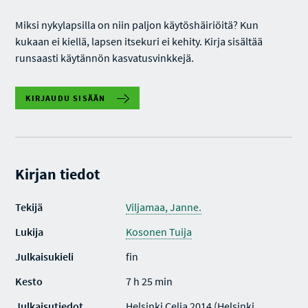
Miksi nykylapsilla on niin paljon käytöshäiriöitä? Kun
kukaan ei kiellä, lapsen itsekuri ei kehity. Kirja sisältää
runsaasti käytännön kasvatusvinkkejä.
KIRJAUDU SISÄÄN
Kirjan tiedot
Tekijä
Viljamaa, Janne.
Lukija
Kosonen Tuija
Julkaisukieli
fin
Kesto
7 h 25 min
Julkaisutiedot
Helsinki Celia 2014 (Helsinki