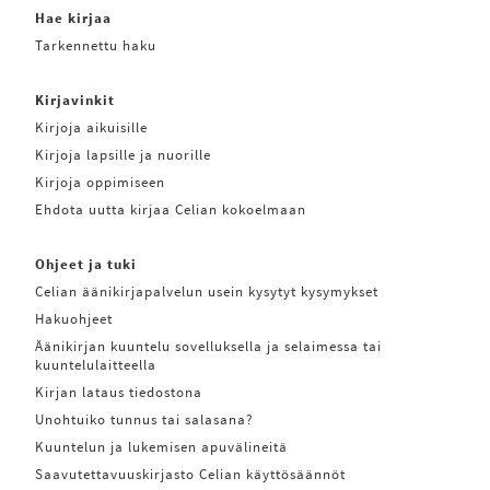
Hae kirjaa
Tarkennettu haku
Kirjavinkit
Kirjoja aikuisille
Kirjoja lapsille ja nuorille
Kirjoja oppimiseen
Ehdota uutta kirjaa Celian kokoelmaan
Ohjeet ja tuki
Celian äänikirjapalvelun usein kysytyt kysymykset
Hakuohjeet
Äänikirjan kuuntelu sovelluksella ja selaimessa tai
kuuntelulaitteella
Kirjan lataus tiedostona
Unohtuiko tunnus tai salasana?
Kuuntelun ja lukemisen apuvälineitä
Saavutettavuuskirjasto Celian käyttösäännöt