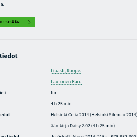
ia.
DU SISÄÄN
 tiedot
Lipasti, Roope.
Lauronen Karo
eli
fin
4 h 25 min
iedot
Helsinki Celia 2014 (Helsinki Silencio 2014
äänikirja Daisy 2.02 (4 h 25 min)
en tiedot
Jyväskylä, Atena 2014. 215 s.. 978-952-300