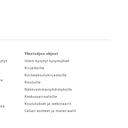
Yhteisöjen ohjeet
ytyt
Usein kysytyt kysymykset
Kirjastoille
Korkeakoulukirjastoille
ja
Kouluille
Näkövammaisyhdistyksille
Keskussairaaloille
Koulutukset ja webinaarit
itä
Celian esitteet ja materiaalit