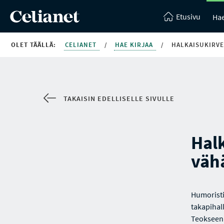
Etusivu
Hae
OLET TÄÄLLÄ:
CELIANET
/
HAE KIRJAA
/
HALKAISUKIRVE
TAKAISIN EDELLISELLE SIVULLE
Halk
väh
Humoristi
takapihal
Teokseen 