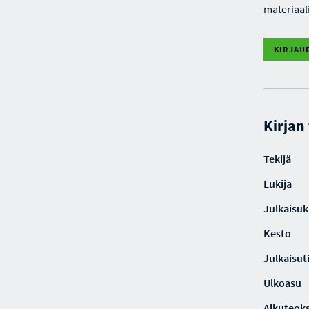
materiaal
KIRJAU
Kirjan
Tekijä
Lukija
Julkaisuki
Kesto
Julkaisut
Ulkoasu
Alkuteoks