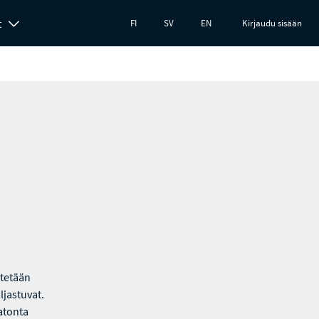
t
FI
SV
EN
Kirjaudu sisään
etetään
ljastuvat.
atonta