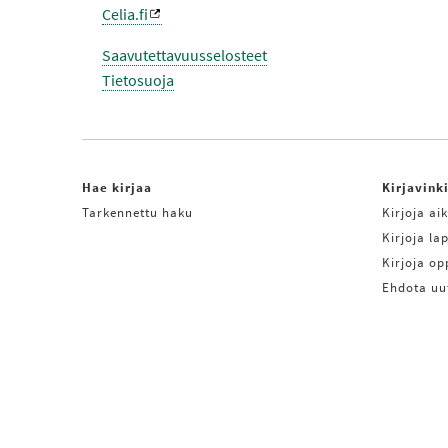
Celia.fi
Saavutettavuusselosteet
Tietosuoja
Hae kirjaa
Kirjavink
Tarkennettu haku
Kirjoja aik
Kirjoja lap
Kirjoja o
Ehdota uu