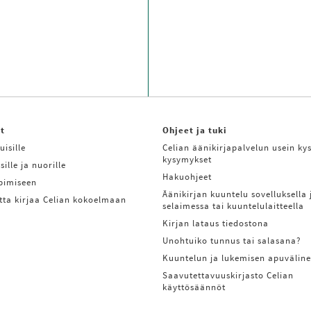
it
Ohjeet ja tuki
uisille
Celian äänikirjapalvelun usein kys
kysymykset
sille ja nuorille
Hakuohjeet
ppimiseen
Äänikirjan kuuntelu sovelluksella 
tta kirjaa Celian kokoelmaan
selaimessa tai kuuntelulaitteella
Kirjan lataus tiedostona
Unohtuiko tunnus tai salasana?
Kuuntelun ja lukemisen apuväline
Saavutettavuuskirjasto Celian
käyttösäännöt