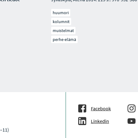
huumori
kolumnit
muistelmat
perhe-elämä
Facebook
Linkedin
9–11)