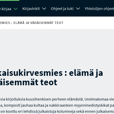
Kirjavinkit
Ohjeet ja tuki
Yhteisöjen ohjee
 kirjaa
SMIES : ELÄMÄ JA VÄHÄISEMMÄT TEOT
aisukirvesmies : elämä ja
äisemmät teot
sia kirjoituksia kuusihenkisen perheen elämästä. Unelmalomaa vi
la, komposti jauhaa kultaa ja nakkiraasteen myynninedistyskikat pa
on koottu eri lehdissä julkaistuja kolumneja sekä ennen julkaisem