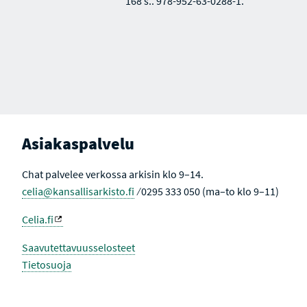
168 s.. 978-952-63-0288-1.
Asiakaspalvelu
Chat palvelee verkossa arkisin klo 9–14.
celia@kansallisarkisto.fi
⁄ 0295 333 050 (ma–to klo 9–11)
Celia.fi
Saavutettavuusselosteet
Tietosuoja