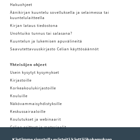
Hakuohjeet
Äänikirjan kuuntelu sovelluksella ja selaimessa tai
kuuntelulaitteella
Kirjan lataus tiedostona
Unohtuiko tunnus tai salasana?
Kuuntelun ja lukemisen apuvälineitä
Saavutettavuuskirjasto Celian käyttösäännöt
Yhteisöjen ohjeet
Usein kysytyt kysymykset
Kirjastoille
Korkeakoulukirjastoille
Kouluille
Näkövammaisyhdistyksille
Keskussairaaloille
Koulutukset ja webinaarit
Celian esitteet ja materiaalit
Käytämme sivustolla evästeitä käyttäjäkokemuksen