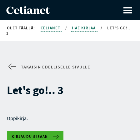
OLET TÄÄLLÄ:
CELIANET
/
HAE KIRJAA
/
LET'S GO!..
3
TAKAISIN EDELLISELLE SIVULLE
Let's go!.. 3
Oppikirja.
KIRJAUDU SISÄÄN