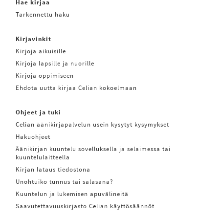
Hae kirjaa
Tarkennettu haku
Kirjavinkit
Kirjoja aikuisille
Kirjoja lapsille ja nuorille
Kirjoja oppimiseen
Ehdota uutta kirjaa Celian kokoelmaan
Ohjeet ja tuki
Celian äänikirjapalvelun usein kysytyt kysymykset
Hakuohjeet
Äänikirjan kuuntelu sovelluksella ja selaimessa tai
kuuntelulaitteella
Kirjan lataus tiedostona
Unohtuiko tunnus tai salasana?
Kuuntelun ja lukemisen apuvälineitä
Saavutettavuuskirjasto Celian käyttösäännöt