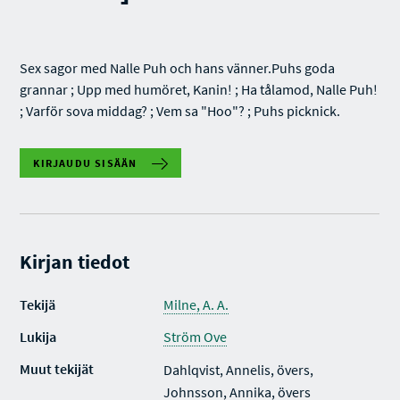
Sex sagor med Nalle Puh och hans vänner.Puhs goda
grannar ; Upp med humöret, Kanin! ; Ha tålamod, Nalle Puh!
; Varför sova middag? ; Vem sa "Hoo"? ; Puhs picknick.
KIRJAUDU SISÄÄN
Kirjan tiedot
Tekijä
Milne, A. A.
Lukija
Ström Ove
Muut tekijät
Dahlqvist, Annelis, övers,
Johnsson, Annika, övers