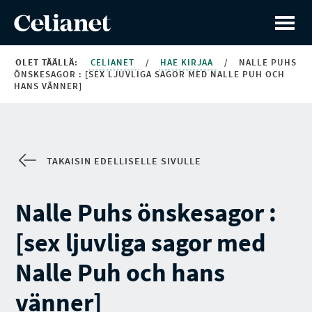
OLET TÄÄLLÄ:
CELIANET
/
HAE KIRJAA
/
NALLE PUHS
ÖNSKESAGOR : [SEX LJUVLIGA SAGOR MED NALLE PUH OCH
HANS VÄNNER]
TAKAISIN EDELLISELLE SIVULLE
Nalle Puhs önskesagor :
[sex ljuvliga sagor med
Nalle Puh och hans
vänner]