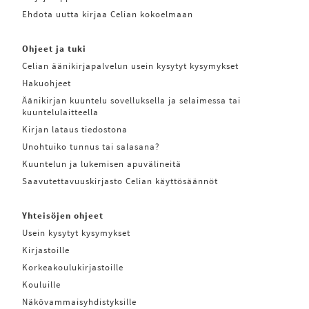
Ehdota uutta kirjaa Celian kokoelmaan
Ohjeet ja tuki
Celian äänikirjapalvelun usein kysytyt kysymykset
Hakuohjeet
Äänikirjan kuuntelu sovelluksella ja selaimessa tai
kuuntelulaitteella
Kirjan lataus tiedostona
Unohtuiko tunnus tai salasana?
Kuuntelun ja lukemisen apuvälineitä
Saavutettavuuskirjasto Celian käyttösäännöt
Yhteisöjen ohjeet
Usein kysytyt kysymykset
Kirjastoille
Korkeakoulukirjastoille
Kouluille
Näkövammaisyhdistyksille