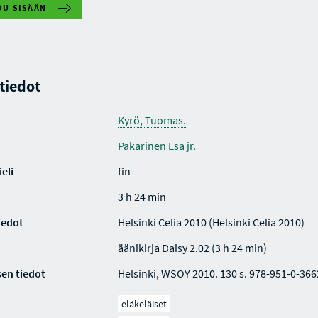
DU SISÄÄN
 tiedot
Kyrö, Tuomas.
Pakarinen Esa jr.
eli
fin
3 h 24 min
iedot
Helsinki Celia 2010 (Helsinki Celia 2010)
äänikirja Daisy 2.02 (3 h 24 min)
en tiedot
Helsinki, WSOY 2010. 130 s. 978-951-0-366
eläkeläiset