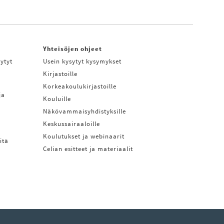
Yhteisöjen ohjeet
ytyt
Usein kysytyt kysymykset
Kirjastoille
Korkeakoulukirjastoille
ja
Kouluille
Näkövammaisyhdistyksille
Keskussairaaloille
Koulutukset ja webinaarit
itä
Celian esitteet ja materiaalit