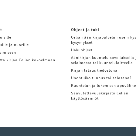
it
Ohjeet ja tuki
uisille
Celian äänikirjapalvelun usein kys
kysymykset
sille ja nuorille
Hakuohjeet
ppimiseen
Äänikirjan kuuntelu sovelluksella 
tta kirjaa Celian kokoelmaan
selaimessa tai kuuntelulaitteella
Kirjan lataus tiedostona
Unohtuiko tunnus tai salasana?
Kuuntelun ja lukemisen apuväline
Saavutettavuuskirjasto Celian
käyttösäännöt