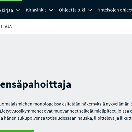
Kirjavinkit
Ohjeet ja tuki
Yhteisöjen ohjee
 kirjaa
TTAJA
lensäpahoittaja
uomalaismiehen monologeissa esitetään näkemyksiä nykyelämän e
. Eletyt vuosikymmenet ovat muovanneet selkeät mielipiteet, joissa 
sa hänen sukupolvensa totisuudessaan hauska, liioitteleva ja liikutt