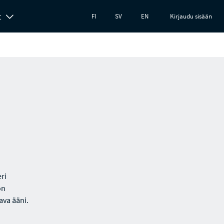
t
FI
SV
EN
Kirjaudu sisään
ri
on
ava ääni.