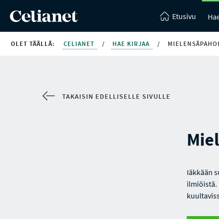
Etusivu
Hae
OLET TÄÄLLÄ:
CELIANET
/
HAE KIRJAA
/
MIELENSÄPAHOI
TAKAISIN EDELLISELLE SIVULLE
Mie
Iäkkään s
ilmiöistä
kuultavis