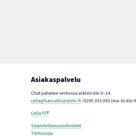
Asiakaspalvelu
Chat palvelee verkossa arkisin klo 9–14.
celia@kansallisarkisto.fi
⁄ 0295 333 050 (ma–to klo 
Celia.fi
Saavutettavuusselosteet
Tietosuoja