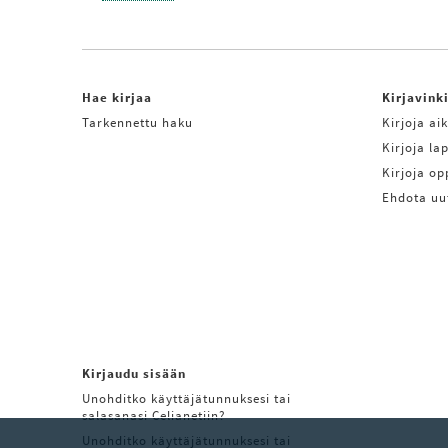
Hae kirjaa
Kirjavink
Tarkennettu haku
Kirjoja aik
Kirjoja lap
Kirjoja o
Ehdota uu
Kirjaudu sisään
Unohditko käyttäjätunnuksesi tai
salasanasi Celianetiin?
Unohditko käyttäjätunnuksesi tai