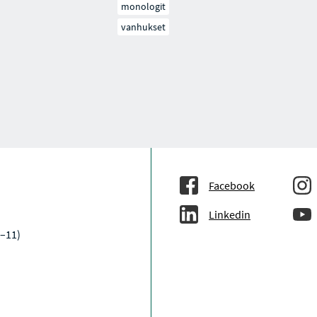
monologit
vanhukset
Facebook
Linkedin
9–11)