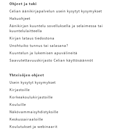
Ohjeet ja tuki
Celian äänikirjapalvelun usein kysytyt kysymykset
Hakuohjeet
Äänikirjan kuuntelu sovelluksella ja selaimessa tai
kuuntelulaitteella
Kirjan lataus tiedostona
Unohtuiko tunnus tai salasana?
Kuuntelun ja lukemisen apuvälineitä
Saavutettavuuskirjasto Celian käyttösäännöt
Yhteisöjen ohjeet
Usein kysytyt kysymykset
Kirjastoille
Korkeakoulukirjastoille
Kouluille
Näkövammaisyhdistyksille
Keskussairaaloille
Koulutukset ja webinaarit