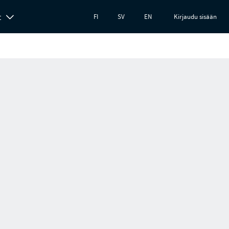
t
FI
SV
EN
Kirjaudu sisään