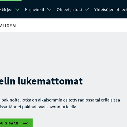
Kirjavinkit
Ohjeet ja tuki
Yhteisöjen ohjee
 kirjaa
MATTOMAT
elin lukemattomat
pakinoita, jotka on aikaisemmin esitetty radiossa tai erilaisissa
sissa. Monet pakinat ovat savonmurteella.
DU SISÄÄN