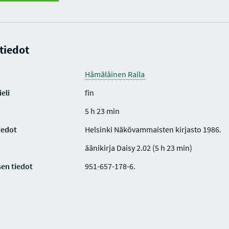
 tiedot
Hämäläinen Raila
eli
fin
5 h 23 min
iedot
Helsinki Näkövammaisten kirjasto 1986.
äänikirja Daisy 2.02 (5 h 23 min)
en tiedot
951-657-178-6.