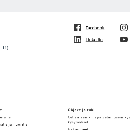
Facebook
Linkedin
9–11)
it
Ohjeet ja tuki
uisille
Celian äänikirjapalvelun usein kys
kysymykset
sille ja nuorille
Hakuohjeet