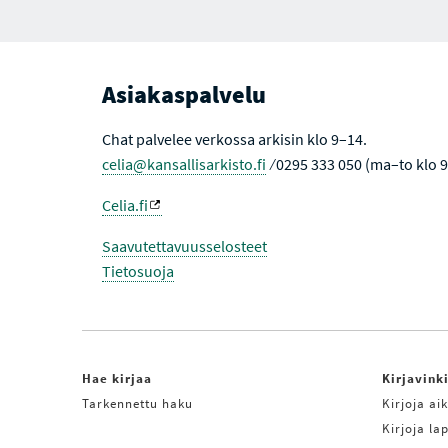
Asiakaspalvelu
Chat palvelee verkossa arkisin klo 9–14.
celia@kansallisarkisto.fi
⁄ 0295 333 050 (ma–to klo 
Celia.fi
Saavutettavuusselosteet
Tietosuoja
Hae kirjaa
Kirjavink
Tarkennettu haku
Kirjoja aik
Kirjoja lap