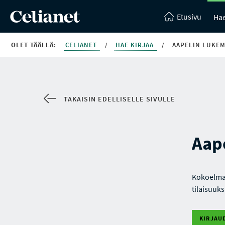
Etusivu
Hae
OLET TÄÄLLÄ:
CELIANET
/
HAE KIRJAA
/
AAPELIN LUKE
TAKAISIN EDELLISELLE SIVULLE
Aap
Kokoelma 
tilaisuuk
KIRJAU