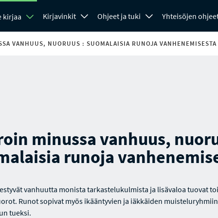
Kirjavinkit
Ohjeet ja tuki
Yhteisöjen ohjee
 kirjaa
SSA VANHUUS, NUORUUS : SUOMALAISIA RUNOJA VANHENEMISESTA
roin minussa vanhuus, nuoru
malaisia runoja vanhenemis
estyvät vanhuutta monista tarkastelukulmista ja lisävaloa tuovat to
rot. Runot sopivat myös ikääntyvien ja iäkkäiden muisteluryhmiin
un tueksi.