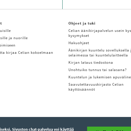
it
Ohjeet ja tuki
uisille
Celian äänikirjapalvelun usein kys
kysymykset
sille ja nuorille
Hakuohjeet
ppimiseen
Äänikirjan kuuntelu sovelluksella 
tta kirjaa Celian kokoelmaan
selaimessa tai kuuntelulaitteella
Kirjan lataus tiedostona
Unohtuiko tunnus tai salasana?
Kuuntelun ja lukemisen apuväline
Saavutettavuuskirjasto Celian
käyttösäännöt
eksi. Sivuston chat-palvelua voi käyttää