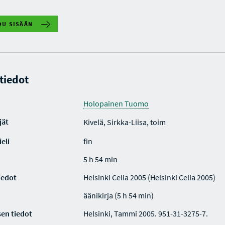
DU SISÄÄN
 tiedot
Holopainen Tuomo
jät
Kivelä, Sirkka-Liisa, toim
eli
fin
5 h 54 min
iedot
Helsinki Celia 2005 (Helsinki Celia 2005)
äänikirja (5 h 54 min)
en tiedot
Helsinki, Tammi 2005. 951-31-3275-7.