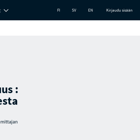
t
FI
SV
EN
Kirjaudu sisään
us :
esta
imittajan