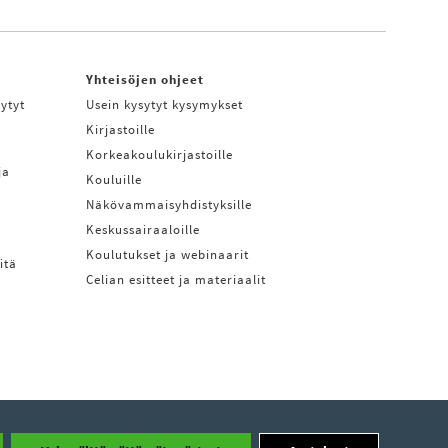
Yhteisöjen ohjeet
ytyt
Usein kysytyt kysymykset
Kirjastoille
Korkeakoulukirjastoille
ja
Kouluille
Näkövammaisyhdistyksille
Keskussairaaloille
Koulutukset ja webinaarit
itä
Celian esitteet ja materiaalit