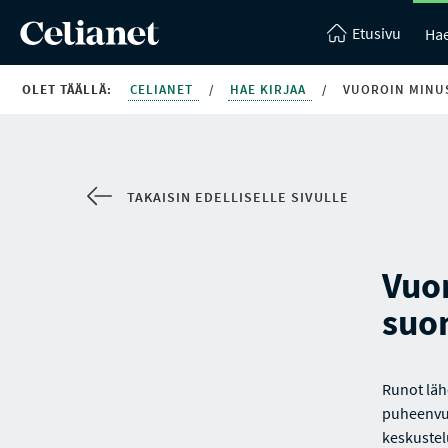
Etusivu
Hae
OLET TÄÄLLÄ:
CELIANET
/
HAE KIRJAA
/
VUOROIN MINU
TAKAISIN EDELLISELLE SIVULLE
Vuo
suo
Runot läh
puheenvuo
keskustel