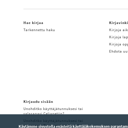
Hae kirjaa
Kirjavink
Tarkennettu haku
Kirjoja aik
Kirjoja lap
Kirjoja o
Ehdota uu
Kirjaudu sisään
Unohditko käyttäjätunnuksesi tai
salasanasi Celianetiin?
Unohditko käyttäjätunnuksesi tai
salasanasi Pratsam Readeriin?
Käytämme sivustolla evästeitä käyttäjäkokemuksen parantamis